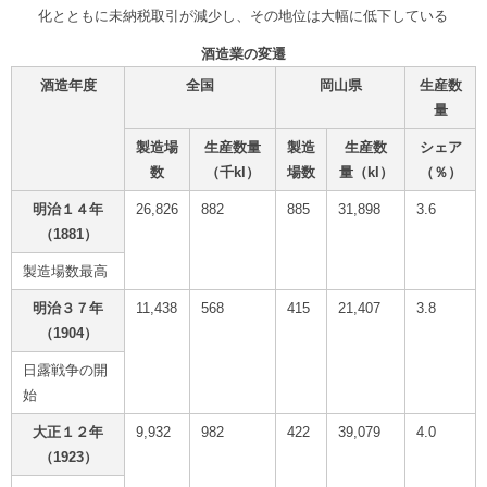
化とともに未納税取引が減少し、その地位は大幅に低下している
酒造業の変遷
酒造年度
全国
岡山県
生産数
量
製造場
生産数量
製造
生産数
シェア
数
（千kl）
場数
量（kl）
（％）
明治１４年
26,826
882
885
31,898
3.6
（1881）
製造場数最高
明治３７年
11,438
568
415
21,407
3.8
（1904）
日露戦争の開
始
大正１２年
9,932
982
422
39,079
4.0
（1923）