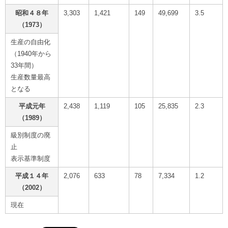
昭和４８年
3,303
1,421
149
49,699
3.5
（1973）
生産の自由化
（1940年から
33年間）
生産数量最高
となる
平成元年
2,438
1,119
105
25,835
2.3
（1989）
級別制度の廃
止
表示基準制度
平成１４年
2,076
633
78
7,334
1.2
（2002）
現在