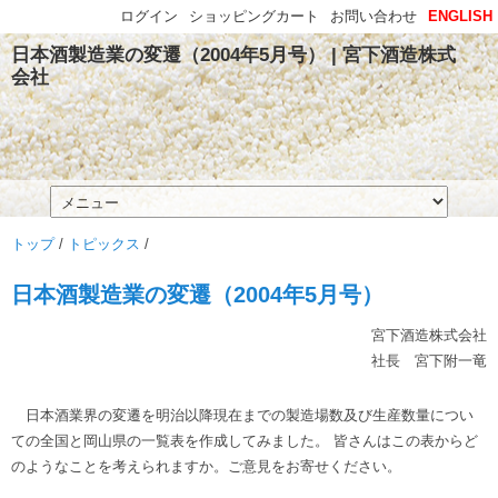
ログイン
ショッピングカート
お問い合わせ
ENGLISH
日本酒製造業の変遷（2004年5月号） | 宮下酒造株式
会社
トップ
/
トピックス
/
日本酒製造業の変遷（2004年5月号）
宮下酒造株式会社
社長 宮下附一竜
日本酒業界の変遷を明治以降現在までの製造場数及び生産数量につい
ての全国と岡山県の一覧表を作成してみました。 皆さんはこの表からど
のようなことを考えられますか。ご意見をお寄せください。