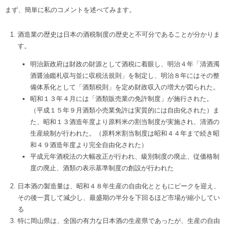
まず、簡単に私のコメントを述べてみます。
酒造業の歴史は日本の酒税制度の歴史と不可分であることが分かりま
す。
明治新政府は財政の財源として酒税に着眼し、明治４年「清酒濁
酒醤油鑑札収与並に収税法規則」を制定し、明治８年にはその整
備体系化として「酒類税則」を定め財政収入の増大が図られた。
昭和１３年４月には「酒類販売業の免許制度」が施行された。
（平成１５年９月酒類小売業免許は実質的には自由化された）ま
た、昭和１３酒造年度より原料米の割当制度が実施され、清酒の
生産統制が行われた。（原料米割当制度は昭和４４年まで続き昭
和４９酒造年度より完全自由化された）
平成元年酒税法の大幅改正が行われ、級別制度の廃止、従価格制
度の廃止、酒類の表示基準制度の創設が行われた
日本酒の製造量は、昭和４８年生産の自由化とともにピークを迎え、
その後一貫して減少し、最盛期の半分を下回るほど市場が縮小してい
る
特に岡山県は、全国の有力な日本酒の生産県であったが、生産の自由