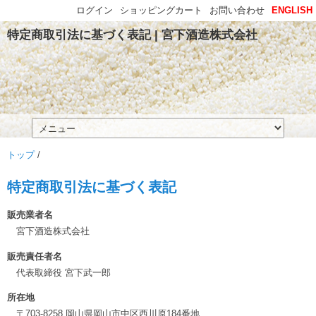
ログイン
ショッピングカート
お問い合わせ
ENGLISH
特定商取引法に基づく表記 | 宮下酒造株式会社
トップ
/
特定商取引法に基づく表記
販売業者名
宮下酒造株式会社
販売責任者名
代表取締役 宮下武一郎
所在地
〒703-8258 岡山県岡山市中区西川原184番地