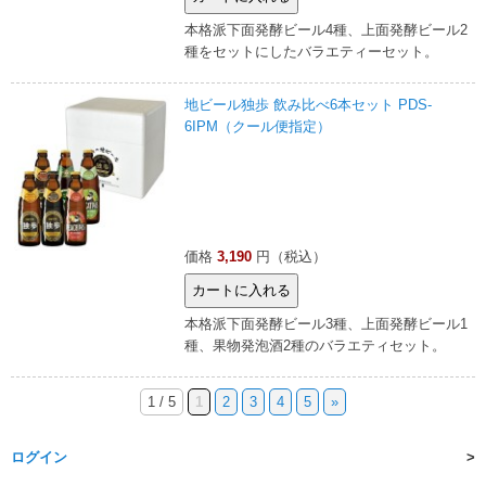
本格派下面発酵ビール4種、上面発酵ビール2
種をセットにしたバラエティーセット。
地ビール独歩 飲み比べ6本セット PDS-
6IPM（クール便指定）
価格
3,190
円（税込）
本格派下面発酵ビール3種、上面発酵ビール1
種、果物発泡酒2種のバラエティセット。
1 / 5
1
2
3
4
5
»
ログイン