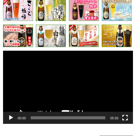
動
画
プ
レ
ー
ヤ
ー
00:00
05:50