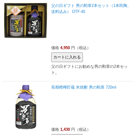
父の日ギフト 男の勲章2本セット（1本民陶、
送料込み） OTF-45
価格
4,950
円（税込）
父の日ギフトにお勧めな男の勲章の2本セッ
ト。
長期樫樽貯蔵 米焼酎 男の勲章 720ml
価格
1,430
円（税込）