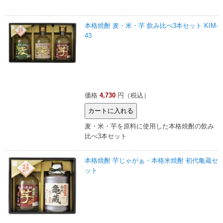
本格焼酎 麦・米・芋 飲み比べ3本セット KIM-
43
価格
4,730
円（税込）
麦・米・芋を原料に使用した本格焼酎の飲み
比べ3本セット
本格焼酎 芋じゃがぁ・本格米焼酎 初代亀蔵セ
ット