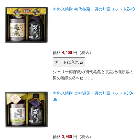
本格米焼酎 初代亀蔵・男の勲章セット KZ-40
価格
4,400
円（税込）
シェリー樽貯蔵の初代亀蔵と長期樫樽貯蔵の
男の勲章の2本セット。
本格米焼酎 鬼神温羅・男の勲章セット KJO-
36
価格
3,960
円（税込）