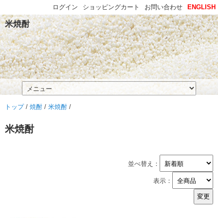
ログイン
ショッピングカート
お問い合わせ
ENGLISH
米焼酎
トップ
/
焼酎
/
米焼酎
/
米焼酎
並べ替え：
表示：