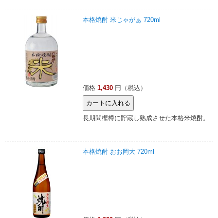
本格焼酎 米じゃがぁ 720ml
価格
1,430
円（税込）
長期間樫樽に貯蔵し熟成させた本格米焼酎。
本格焼酎 おお岡大 720ml