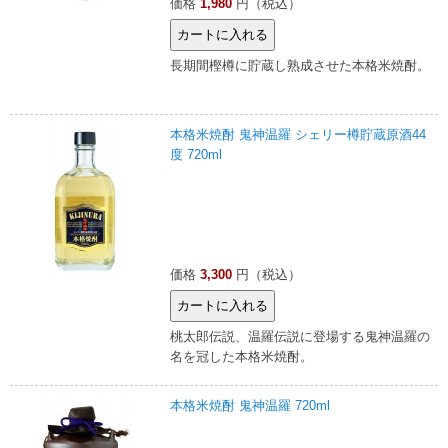
価格
1,980
円（税込）
長期間樫樽に貯蔵し熟成させた本格米焼酎。
本格米焼酎 鬼神温羅 シェリー樽貯蔵原酒44
度 720ml
価格
3,300
円（税込）
桃太郎伝説、温羅伝説に登場する鬼神温羅の
名を冠した本格米焼酎。
本格米焼酎 鬼神温羅 720ml