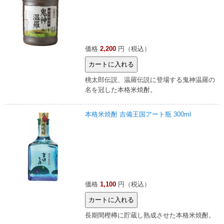
価格
2,200
円（税込）
桃太郎伝説、温羅伝説に登場する鬼神温羅の
名を冠した本格米焼酎。
本格米焼酎 吉備王国アート瓶 300ml
価格
1,100
円（税込）
長期間樫樽に貯蔵し熟成させた本格米焼酎。