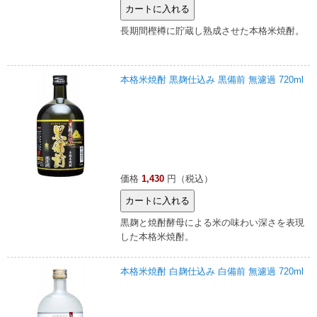
長期間樫樽に貯蔵し熟成させた本格米焼酎。
本格米焼酎 黒麹仕込み 黒備前 無濾過 720ml
価格
1,430
円（税込）
黒麹と焼酎酵母による米の味わい深さを表現
した本格米焼酎。
本格米焼酎 白麹仕込み 白備前 無濾過 720ml