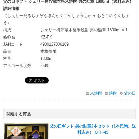
父の日ギフト シェリー樽貯蔵本格米焼酎 男の勲章 1800ml（送料込み）
詳細情報
（しぇりーだるちょぞうほんかくこめしょうちゅう おとこのくんしょ
う）
構成
シェリー樽貯蔵本格米焼酎 男の勲章 1800ml × 1
略称名
KZ-FK
JANコード
4930127006189
品目
本格焼酎
容量
1800ml
アルコール度数
25度
米焼酎
焼酎
父の日
関連する商品
父の日ギフト 男の勲章2本セット（1本民陶、送
料込み） OTF-45