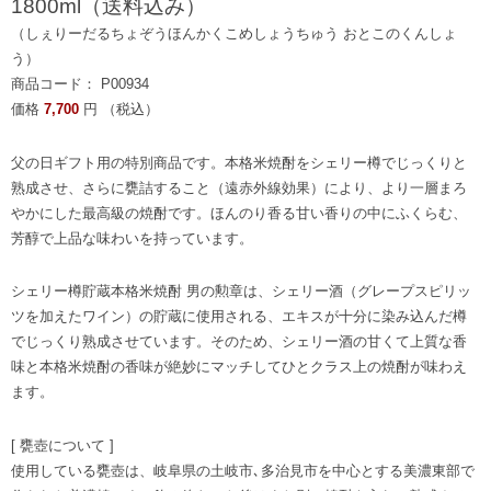
1800ml（送料込み）
（しぇりーだるちょぞうほんかくこめしょうちゅう おとこのくんしょ
う）
商品コード： P00934
価格
7,700
円 （税込）
父の日ギフト用の特別商品です。本格米焼酎をシェリー樽でじっくりと
熟成させ、さらに甕詰すること（遠赤外線効果）により、より一層まろ
やかにした最高級の焼酎です。ほんのり香る甘い香りの中にふくらむ、
芳醇で上品な味わいを持っています。
シェリー樽貯蔵本格米焼酎 男の勲章は、シェリー酒（グレープスピリッ
ツを加えたワイン）の貯蔵に使用される、エキスが十分に染み込んだ樽
でじっくり熟成させています。そのため、シェリー酒の甘くて上質な香
味と本格米焼酎の香味が絶妙にマッチしてひとクラス上の焼酎が味わえ
ます。
[ 甕壺について ]
使用している甕壺は、岐阜県の土岐市､多治見市を中心とする美濃東部で