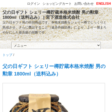
ログイン
ショッピングカート
お問い合わせ
ENGLISH
父の日ギフト シェリー樽貯蔵本格米焼酎 男の勲章
1800ml（送料込み） | 宮下酒造株式会社
父の日ギフト用の特別商品です。本格米焼酎をシェリー樽でじっくりと
熟成させ、さらに甕詰すること（遠赤外線効果）により、より一層まろ
やかにした最高級の焼酎です。
トップ
/
父の日ギフト シェリー樽貯蔵本格米焼酎 男の
勲章 1800ml（送料込み）