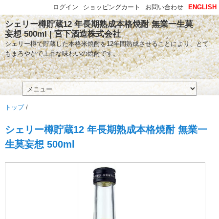
ログイン
ショッピングカート
お問い合わせ
ENGLISH
シェリー樽貯蔵12 年長期熟成本格焼酎 無業一生莫
妄想 500ml | 宮下酒造株式会社
シェリー樽で貯蔵した本格米焼酎を12年間熟成させることにより、とて
もまろやかで上品な味わいの焼酎です。
トップ
/
シェリー樽貯蔵12 年長期熟成本格焼酎 無業一
生莫妄想 500ml