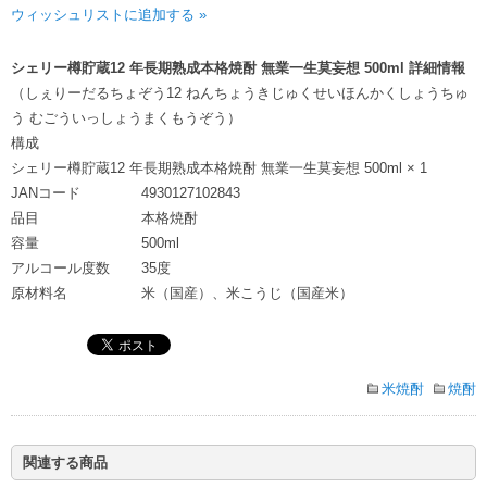
ウィッシュリストに追加する »
シェリー樽貯蔵12 年長期熟成本格焼酎 無業一生莫妄想 500ml 詳細情報
（しぇりーだるちょぞう12 ねんちょうきじゅくせいほんかくしょうちゅ
う むごういっしょうまくもうぞう）
構成
シェリー樽貯蔵12 年長期熟成本格焼酎 無業一生莫妄想 500ml × 1
JANコード
4930127102843
品目
本格焼酎
容量
500ml
アルコール度数
35度
原材料名
米（国産）、米こうじ（国産米）
米焼酎
焼酎
関連する商品