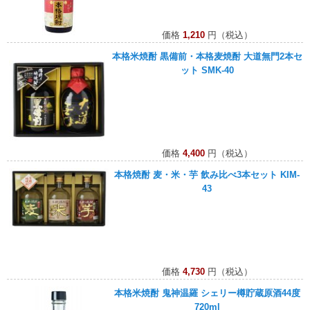
価格
1,210
円（税込）
本格米焼酎 黒備前・本格麦焼酎 大道無門2本セ
ット SMK-40
価格
4,400
円（税込）
本格焼酎 麦・米・芋 飲み比べ3本セット KIM-
43
価格
4,730
円（税込）
本格米焼酎 鬼神温羅 シェリー樽貯蔵原酒44度
720ml