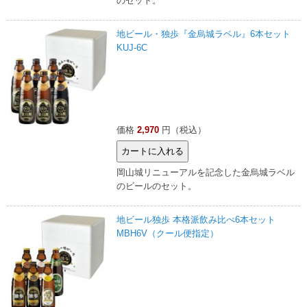
のセット。
地ビール・独歩『金烏城ラベル』6本セット
KUJ-6C
価格
2,970
円（税込）
岡山城リニューアルを記念した金烏城ラベル
のビールのセット。
地ビール独歩 本格派飲み比べ6本セット
MBH6V（クール便指定）