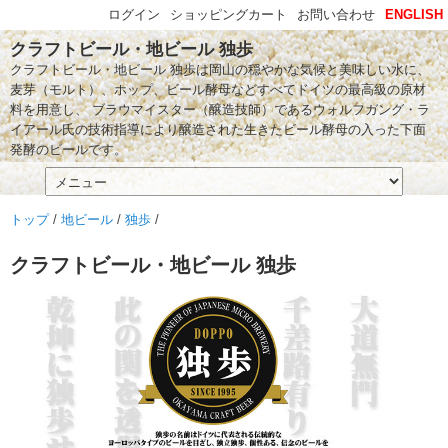
ログイン
ショッピングカート
お問い合わせ
ENGLISH
クラフトビール・地ビール 独歩
クラフトビール・地ビール 独歩は岡山の穏やかな気候と美味しい水に、
麦芽（モルト）、ホップ、ビール酵母などすべてドイツの最高級の原材
料を用意し、 ブラウマイスター（醸造技師）であるウォルフガング・ラ
イアール氏の技術指導により醸造された生きたビール酵母の入った下面
発酵のビールです。
トップ
/
地ビール
/
独歩
/
クラフトビール・地ビール 独歩