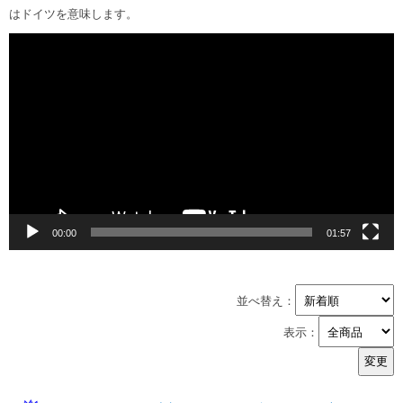
はドイツを意味します。
動
画
プ
レ
ー
ヤ
ー
00:00
01:57
並べ替え：
表示：