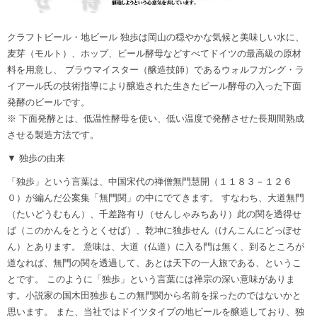
クラフトビール・地ビール 独歩は岡山の穏やかな気候と美味しい水に、
麦芽（モルト）、ホップ、ビール酵母などすべてドイツの最高級の原材
料を用意し、 ブラウマイスター（醸造技師）であるウォルフガング・ラ
イアール氏の技術指導により醸造された生きたビール酵母の入った下面
発酵のビールです。
※ 下面発酵とは、低温性酵母を使い、低い温度で発酵させた長期間熟成
させる製造方法です。
▼ 独歩の由来
「独歩」という言葉は、中国宋代の禅僧無門慧開（１１８３－１２６
０）が編んだ公案集「無門関」の中にでてきます。 すなわち、大道無門
（たいどうむもん）、千差路有り（せんしゃみちあり）此の関を透得せ
ば（このかんをとうとくせば）、乾坤に独歩せん（けんこんにどっぽせ
ん）とあります。 意味は、大道（仏道）に入る門は無く、到るところが
道なれば、無門の関を透過して、あとは天下の一人旅である、というこ
とです。 このように「独歩」という言葉には禅宗の深い意味がありま
す。小説家の国木田独歩もこの無門関から名前を採ったのではないかと
思います。 また、当社ではドイツタイプの地ビールを醸造しており、独