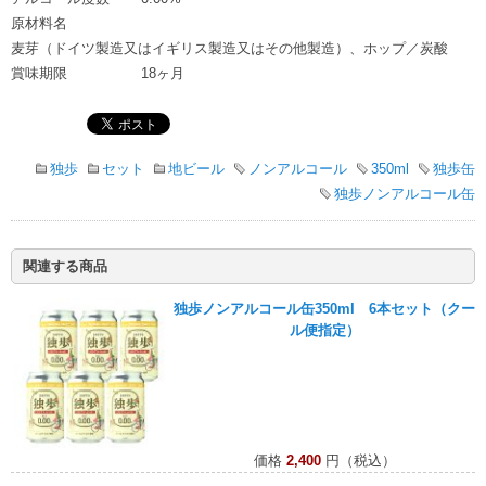
原材料名
麦芽（ドイツ製造又はイギリス製造又はその他製造）、ホップ／炭酸
賞味期限
18ヶ月
独歩
セット
地ビール
ノンアルコール
350ml
独歩缶
独歩ノンアルコール缶
関連する商品
独歩ノンアルコール缶350ml 6本セット（クー
ル便指定）
価格
2,400
円（税込）