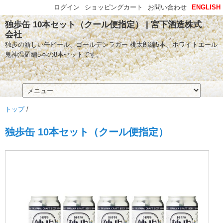
ログイン
ショッピングカート
お問い合わせ
ENGLISH
独歩缶 10本セット（クール便指定） | 宮下酒造株式
会社
独歩の新しい缶ビール、ゴールデンラガー 桃太郎編5本、ホワイトエール
鬼神温羅編5本の8本セットです。
トップ
/
独歩缶 10本セット（クール便指定）