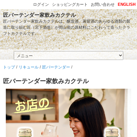
ログイン
ショッピングカート
お問い合わせ
ENGLISH
匠バーテンダー家飲みカクテル
匠バーテンダー家飲みカクテルは、醸造酒、蒸留酒のあらゆる酒類の製
造に取り組む匠（宮下酒造）が岡山産の原材料にこだわって造ったクラ
フトカクテルです。
トップ
/
リキュール
/
匠バーテンダー
/
匠バーテンダー家飲みカクテル