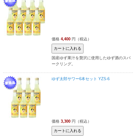
価格
4,400
円（税込）
国産ゆず果汁を贅沢に使用したゆず酒のスパ
ークリング。
ゆず太郎サワー6本セット YZS-6
価格
3,300
円（税込）