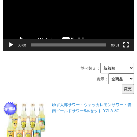
レ
ー
ヤ
ー
00:00
00:31
並べ替え：
表示：
ゆず太郎サワー・ウォッカレモンサワー・愛
南ゴールドサワー8本セット YZLA-8C