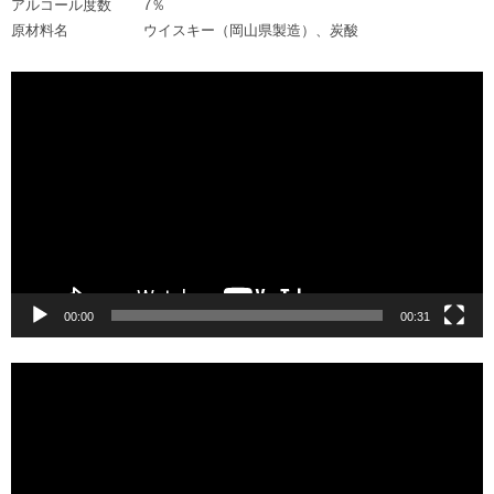
アルコール度数
7％
原材料名
ウイスキー（岡山県製造）、炭酸
動
画
プ
レ
ー
ヤ
ー
00:00
00:31
動
画
プ
レ
ー