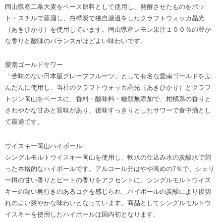
岡山県産二条大麦をベース原料として使用し、発酵させたものをポッ
ト・スチルで蒸溜し、白樺炭で独自濾過をしたクラフトウォッカ晶光
（あきひかり）を使用しています。岡山県産レモン果汁１００％の豊か
な香りと酸味のバランスがほどよい味わいです。
愛南ゴールドサワー
「苦味のない日本版グレープフルーツ」として有名な愛南ゴールドをふ
んだんに使用し、当社のクラフトウォッカ晶光（あきひかり）とクラフ
トジン岡山をベースに、香料・酸味料・糖類無添加で、柑橘系の香りと
さわやかな甘みと旨味があり、後味すっきりとしたサワーで食中酒とし
て最適です。
ウイスキー岡山ハイボール
シングルモルトウイスキー岡山を使用し、軟水の仕込み水の炭酸水で割
った本格的なハイボールです。アルコール分はやや高めの7％で、シェリ
ー樽の甘い香りとピートの香りをアクセントに、シングルモルトウイス
キーの深い奥行きのあるコクを感じられ、ハイボールの炭酸により後切
れのよい爽やかな味わいとなっています。商品としてシングルモルトウ
イスキーを使用したハイボールは国内初となります。