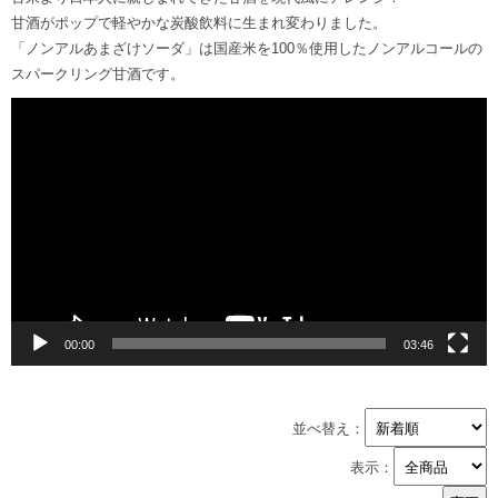
甘酒がポップで軽やかな炭酸飲料に生まれ変わりました。
「ノンアルあまざけソーダ」は国産米を100％使用したノンアルコールの
スパークリング甘酒です。
動
画
プ
レ
ー
ヤ
ー
00:00
03:46
並べ替え：
表示：