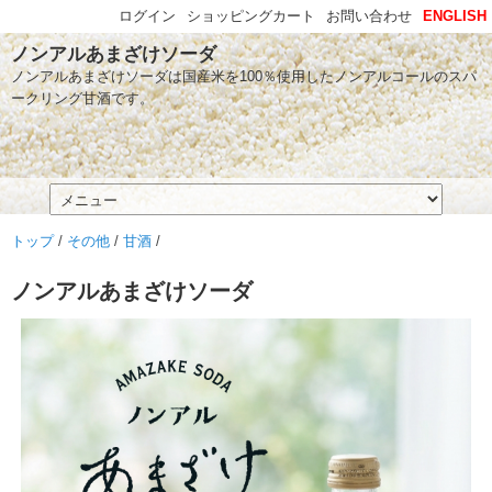
ログイン
ショッピングカート
お問い合わせ
ENGLISH
ノンアルあまざけソーダ
ノンアルあまざけソーダは国産米を100％使用したノンアルコールのスパ
ークリング甘酒です。
トップ
/
その他
/
甘酒
/
ノンアルあまざけソーダ