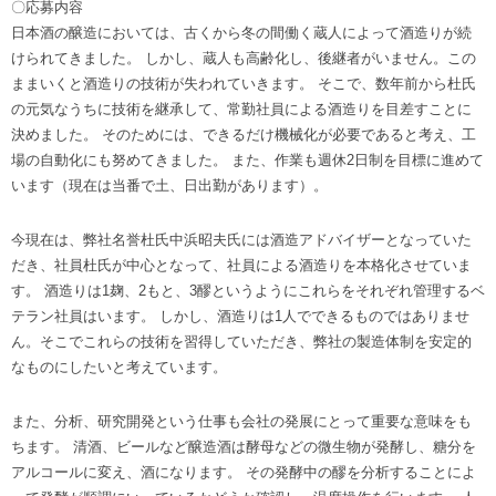
〇応募内容
日本酒の醸造においては、古くから冬の間働く蔵人によって酒造りが続
けられてきました。 しかし、蔵人も高齢化し、後継者がいません。この
ままいくと酒造りの技術が失われていきます。 そこで、数年前から杜氏
の元気なうちに技術を継承して、常勤社員による酒造りを目差すことに
決めました。 そのためには、できるだけ機械化が必要であると考え、工
場の自動化にも努めてきました。 また、作業も週休2日制を目標に進めて
います（現在は当番で土、日出勤があります）。
今現在は、弊社名誉杜氏中浜昭夫氏には酒造アドバイザーとなっていた
だき、社員杜氏が中心となって、社員による酒造りを本格化させていま
す。 酒造りは1麹、2もと、3醪というようにこれらをそれぞれ管理するベ
テラン社員はいます。 しかし、酒造りは1人でできるものではありませ
ん。そこでこれらの技術を習得していただき、弊社の製造体制を安定的
なものにしたいと考えています。
また、分析、研究開発という仕事も会社の発展にとって重要な意味をも
ちます。 清酒、ビールなど醸造酒は酵母などの微生物が発酵し、糖分を
アルコールに変え、酒になります。 その発酵中の醪を分析することによ