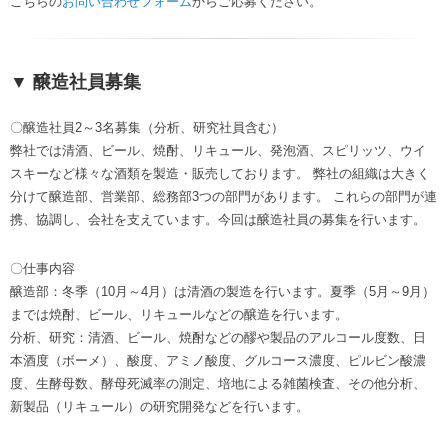
こちらの
お問い合わせフォーム
からご応募ください。
▼ 醸造社員募集
〇醸造社員2～3名募集（分析、研究社員含む）
弊社では清酒、ビール、焼酎、リキュール、発泡酒、スピリッツ、ウイ
スキーなど様々な酒類を製造・販売しております。 弊社の組織は大きく
分けて醸造部、営業部、総務部3つの部門があります。 これらの部門が連
携、協調し、会社を支えています。今回は醸造社員の募集を行います。
〇仕事内容
醸造部：冬季（10月～4月）は清酒の製造を行います。夏季（5月～9月）
までは焼酎、ビール、リキュールなどの醸造を行います。
分析、研究：清酒、ビール、焼酎などの醪や製品のアルコール度数、日
本酒度（ボーメ）、酸度、アミノ酸度、グルコース濃度、ピルビン酸濃
度、生酵母数、酵母死滅率の測定、培地による雑菌検査、その他分析、
新製品（リキュール）の研究開発などを行います。