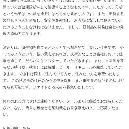
って発酵が順調にいっているかどうか確認し、温度操作を行います。 人
間でいえば健康診断をして治療するようなものです。したがって、分析
という作業はいい酒を造るには不可欠な要素なのです。 また、出荷する
製品もきちんと分析し、安全性を確認し、お客様に安心して飲んでいた
だけるようにしなければなりません。 そして、新製品の開発は会社の発
展の原動力になります。
酒造りは、微生物を育てるというとても創造的で、楽しい仕事です。 や
ってみようという、強い意志があれば、技術的なことは当社において仕
事を通じて、だんだんとマスターしていただきます。 また、日本酒を造
らない時（夏、秋頃）には焼酎、ビール、リキュールを醸造していただ
きます。 できれば岡山に住んでいる方か、住みたい方を希望いたしま
す。 この秋の酒の仕込みからの中途採用、また来年春の新卒者の採用ど
ちらも可能です。ファイトある人材を募集いたします。
興味のある方はぜひご連絡ください。メールまたは郵送でお知らせくだ
さい。なお、簡単な履歴と志望動機をお書き添えの上、ご応募くださ
い。
応募期間： 随時