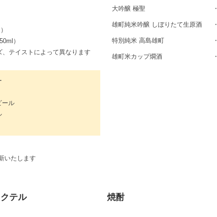
大吟醸 極聖
雄町純米吟醸 しぼりたて生原酒
l）
特別純米 高島雄町
0ml）
ズ、テイストによって異なります
雄町米カップ燗酒
ー
ビール
ル
新いたします
カクテル
焼酎