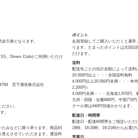
ポイント
代金引換となります。
会員登録してご購入いただくと通常
ります。たまったポイントは次回以
だけます。
RESS、Diners Clubがご利用いただけ
送料
配送先ごとの合計金額によって送料
20,000円以上・・・全国送料無料
4,000円以上20,000円未満・・・
784 宮下酒造株式会社
2,200円）
4,000円未満・・・北海道1,870円、
九州・四国・近畿880円、中国770円、
クール便は440円別途かかります。
ください。
ます。
配達日・時間帯
配達日・配達時間帯をご指定いただけま
18時、18-20時、19-21時からお
いたみなどに限り承ります。商品到
り替えさせていただきます。運送料
営業日