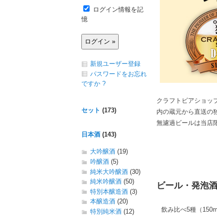
ログイン情報を記
憶
新規ユーザー登録
パスワードをお忘れ
ですか ?
クラフトビアショッ
セット
(173)
内の蔵元から直送の
無濾過ビールは当店
日本酒
(143)
大吟醸酒
(19)
吟醸酒
(5)
純米大吟醸酒
(30)
純米吟醸酒
(50)
ビール・発泡
特別本醸造酒
(3)
本醸造酒
(20)
飲み比べ5種（150m
特別純米酒
(12)