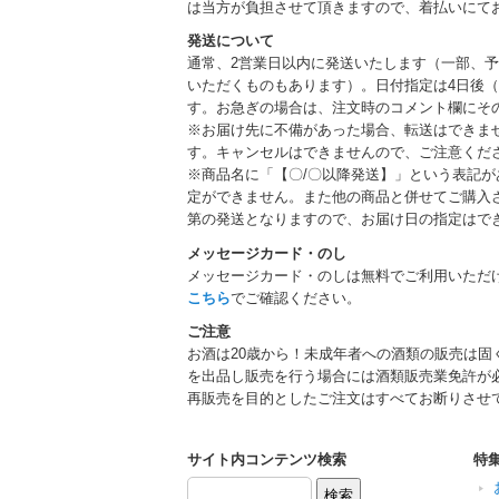
は当方が負担させて頂きますので、着払いにて
発送について
通常、2営業日以内に発送いたします（一部、
いただくものもあります）。日付指定は4日後（
す。お急ぎの場合は、注文時のコメント欄にそ
※お届け先に不備があった場合、転送はできま
す。キャンセルはできませんので、ご注意くだ
※商品名に「【〇/〇以降発送】」という表記
定ができません。また他の商品と併せてご購入
第の発送となりますので、お届け日の指定はで
メッセージカード・のし
メッセージカード・のしは無料でご利用いただ
こちら
でご確認ください。
ご注意
お酒は20歳から！未成年者への酒類の販売は固
を出品し販売を行う場合には酒類販売業免許が
再販売を目的としたご注文はすべてお断りさせ
サイト内コンテンツ検索
特