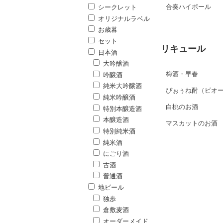
合奏ハイボール
シークレット
オリジナルラベル
お歳暮
セット
リキュール
日本酒
大吟醸酒
梅酒・早春
吟醸酒
純米大吟醸酒
ぴぉぅね酎（ピオ
純米吟醸酒
白桃のお酒
特別本醸造酒
本醸造酒
マスカットのお酒
特別純米酒
純米酒
にごり酒
古酒
普通酒
地ビール
独歩
倉敷麦酒
オーダーメイド