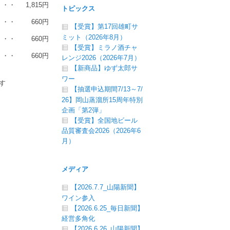
・・・
1,815円
トピックス
・・・
660円
【受賞】第17回雄町サ
ミット（2026年8月）
・・・
660円
【受賞】ミラノ酒チャ
・・・
660円
レンジ2026（2026年7月）
【新商品】ゆず太郎サ
ワー
す
【抽選申込期間7/13～7/
26】岡山蒸溜所15周年特別
企画「第2弾」
【受賞】全国地ビール
品質審査会2026（2026年6
月）
メディア
【2026.7.7_山陽新聞】
ワイン参入
【2026.6.25_毎日新聞】
経営多角化
【2026.6.26_山陽新聞】