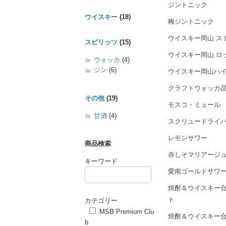
ジントニック
ウイスキー
(18)
梅ジントニック
ウイスキー岡山 ス
スピリッツ
(15)
ウイスキー岡山 ロ
ウォッカ
(4)
ジン
(6)
ウイスキー岡山ハ
クラフトウォッカ晶
その他
(19)
モスコ・ミュール
甘酒
(4)
スクリュードライ
レモンサワー
商品検索
赤しそマリアージ
キーワード
愛南ゴールドサワ
焼酎＆ウイスキー合
ト
カテゴリー
MSB Premium Clu
焼酎＆ウイスキー合
b