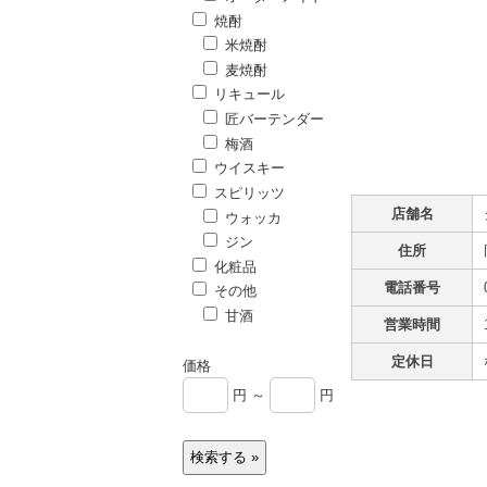
焼酎
米焼酎
麦焼酎
リキュール
匠バーテンダー
梅酒
ウイスキー
スピリッツ
店舗名
ウォッカ
ジン
住所
化粧品
電話番号
その他
甘酒
営業時間
定休日
価格
円 ～
円