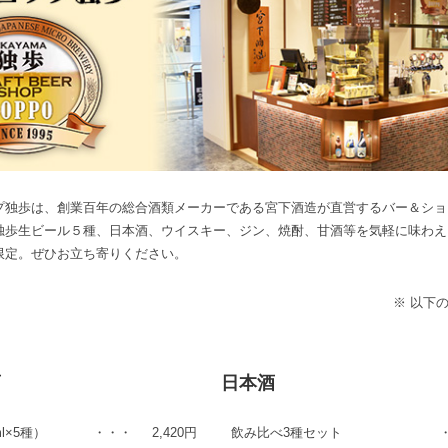
プ独歩は、創業百年の総合酒類メーカーである宮下酒造が直営するバー＆ショ
独歩生ビール５種、日本酒、ウイスキー、ジン、焼酎、甘酒等を気軽に味わえ
限定。ぜひお立ち寄りください。
※ 以下
酒
日本酒
l×5種）
・・・
2,420円
飲み比べ3種セット