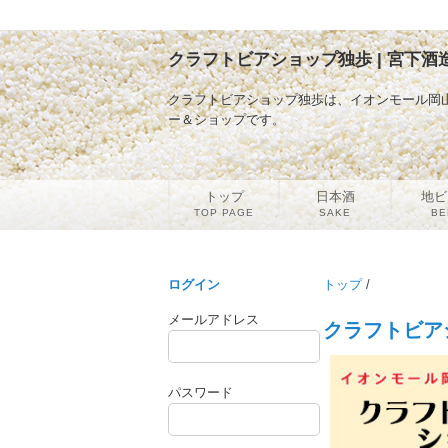
クラフトビアショップ独歩 | 宮下酒
クラフトビアショップ独歩は、イオンモール岡
ー＆ショップです。
トップ
日本酒
地ビ
TOP PAGE
SAKE
BE
ログイン
トップ
/
メールアドレス
クラフトビア
パスワード