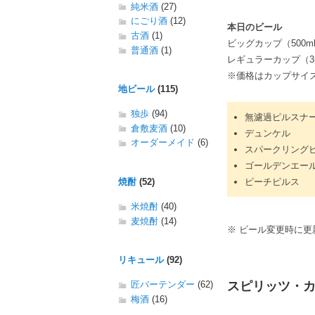
純米酒
(27)
にごり酒
(12)
本日のビール
古酒
(1)
ビッグカップ（500m
普通酒
(1)
レギュラーカップ（35
※価格はカップサイ
地ビール
(115)
独歩
(94)
無濾過ピルスナ
倉敷麦酒
(10)
デュンケル
オーダーメイド
(6)
スパークリング
ゴールデンエー
ピーチピルス
焼酎
(52)
米焼酎
(40)
麦焼酎
(14)
※ ビール変更時に更
リキュール
(92)
スピリッツ・
匠バーテンダー
(62)
梅酒
(16)