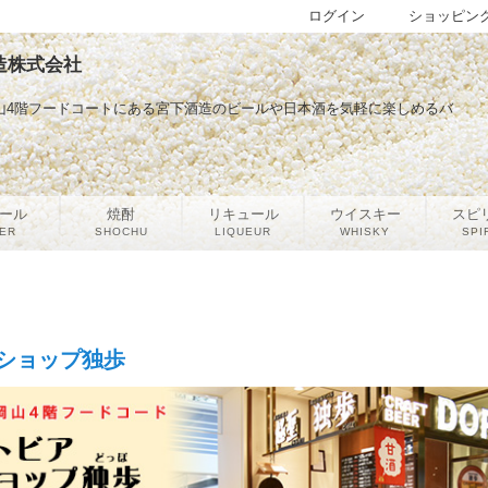
ログイン
ショッピン
造株式会社
山4階フードコートにある宮下酒造のビールや日本酒を気軽に楽しめるバ
ール
焼酎
リキュール
ウイスキー
スピ
ER
SHOCHU
LIQUEUR
WHISKY
SPI
ショップ独歩