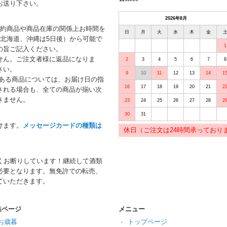
お送り下さい。
2026年8月
予約商品や商品在庫の関係上お時間を
日
月
火
水
木
金
北海道、沖縄は5日後）から可能で
1
の旨ご記入ください。
せん。ご注文者様に返品になりま
2
3
4
5
6
7
8
さい。
9
10
11
12
13
14
1
がある商品については、お届け日の指
16
17
18
19
20
21
2
される場合も、全ての商品が揃い次
きません。
23
24
25
26
27
28
2
30
31
けます。
メッセージカードの種類は
休日（ご注文は24時間承っており
くお断りしています！継続して酒類
必要となります。無免許での転売、
ていただきます。
集ページ
メニュー
お歳暮
トップページ