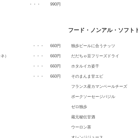
・・・
990円
フード・ノンアル・ソフト
・・・
660円
独歩ビールに合うナッツ
ーネ）
・・・
660円
だだちゃ豆フリーズドライ
・・・
660円
ホタルイカ姿干
・・・
660円
そのまんま甘エビ
フランス産カマンベールチーズ
ポークソーセージバジル
ゼロ独歩
蔵元秘伝甘酒
ウーロン茶
オレンジジュース