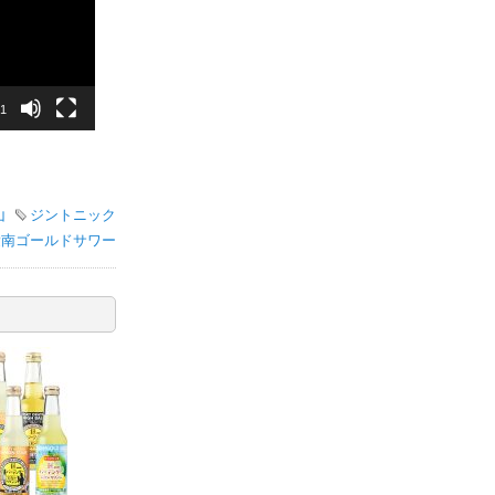
31
山
ジントニック
愛南ゴールドサワー