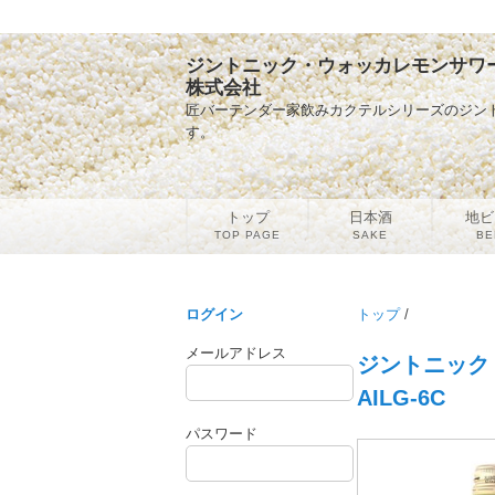
ジントニック・ウォッカレモンサワー・愛
株式会社
匠バーテンダー家飲みカクテルシリーズのジン
す。
トップ
日本酒
地ビ
TOP PAGE
SAKE
BE
ログイン
トップ
/
メールアドレス
ジントニック
AILG-6C
パスワード