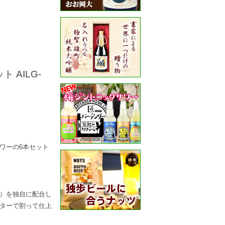
AILG-
ワーの6本セット
）を独自に配合し
ターで割って仕上