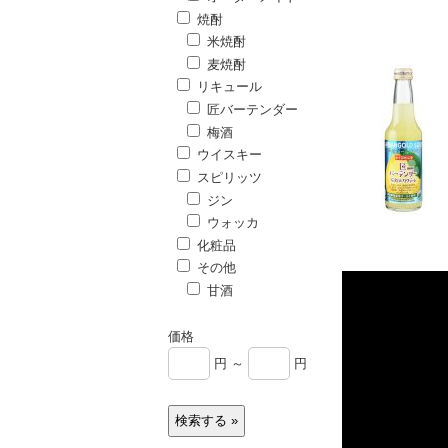
焼酎
米焼酎
麦焼酎
リキュール
匠バーテンダー
梅酒
ウイスキー
スピリッツ
ジン
ウォッカ
化粧品
その他
甘酒
価格
円 ～
円