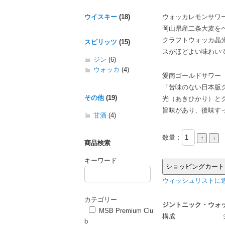
ウイスキー
(18)
ウォッカレモンサワ
岡山県産二条大麦を
クラフトウォッカ晶
スピリッツ
(15)
スがほどよい味わい
ジン
(6)
ウォッカ
(4)
愛南ゴールドサワー
「苦味のない日本版
その他
(19)
光（あきひかり）と
旨味があり、後味す
甘酒
(4)
数量：
商品検索
キーワード
ウィッシュリストに追
カテゴリー
ジントニック・ウォッ
MSB Premium Clu
構成
b