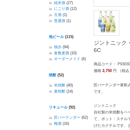
純米酒
(27)
にごり酒
(12)
古酒
(1)
普通酒
(1)
地ビール
(115)
ジントニック・
独歩
(94)
6C
倉敷麦酒
(10)
オーダーメイド
(6)
商品コード： P9303
価格
2,750
円 （税込
焼酎
(52)
匠バーテンダー家飲
米焼酎
(40)
麦焼酎
(14)
です。
ジントニック
リキュール
(92)
自社製の米焼酎をベ
匠バーテンダー
(62)
て、ポット・スチル
梅酒
(16)
げたカクテルです。