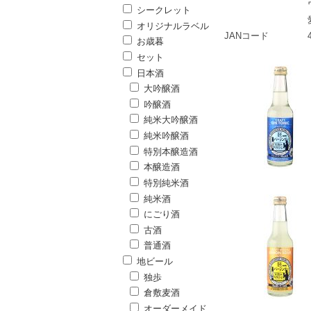
シークレット
オリジナルラベル
JANコード
お歳暮
セット
日本酒
大吟醸酒
吟醸酒
純米大吟醸酒
純米吟醸酒
特別本醸造酒
本醸造酒
特別純米酒
純米酒
にごり酒
古酒
普通酒
地ビール
独歩
倉敷麦酒
オーダーメイド