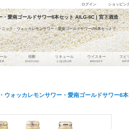
ログイン
ショッピン
南ゴールドサワー6本セット AILG-6C | 宮下酒造
トニック・ウォッカレモンサワー・愛南ゴールドサワーの6本セットで
ール
焼酎
リキュール
ウイスキー
スピ
ER
SHOCHU
LIQUEUR
WHISKY
SPI
・ウォッカレモンサワー・愛南ゴールドサワー6本