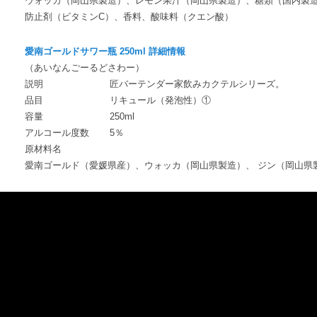
ウォッカ（岡山県製造）、レモン果汁（岡山県製造）、糖類（国内製
防止剤（ビタミンC）、香料、酸味料（クエン酸）
愛南ゴールドサワー瓶 250ml 詳細情報
（あいなんごーるどさわー）
説明
匠バーテンダー家飲みカクテルシリーズ。
品目
リキュール（発泡性）①
容量
250ml
アルコール度数
5％
原材料名
愛南ゴールド（愛媛県産）、ウォッカ（岡山県製造）、 ジン（岡山県
動
画
プ
レ
ー
ヤ
ー