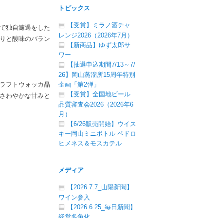
トピックス
【受賞】ミラノ酒チャ
で独自濾過をした
レンジ2026（2026年7月）
りと酸味のバラン
【新商品】ゆず太郎サ
ワー
【抽選申込期間7/13～7/
26】岡山蒸溜所15周年特別
企画「第2弾」
ラフトウォッカ晶
【受賞】全国地ビール
さわやかな甘みと
品質審査会2026（2026年6
月）
【6/26販売開始】ウイス
キー岡山ミニボトル ペドロ
ヒメネス＆モスカテル
メディア
【2026.7.7_山陽新聞】
ワイン参入
【2026.6.25_毎日新聞】
経営多角化