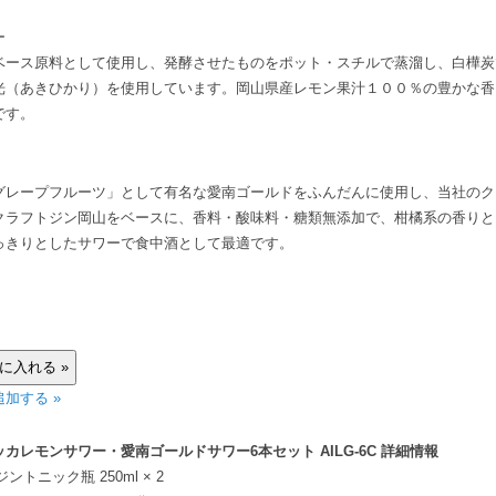
ー
ベース原料として使用し、発酵させたものをポット・スチルで蒸溜し、白樺炭
光（あきひかり）を使用しています。岡山県産レモン果汁１００％の豊かな香
です。
グレープフルーツ」として有名な愛南ゴールドをふんだんに使用し、当社のク
クラフトジン岡山をベースに、香料・酸味料・糖類無添加で、柑橘系の香りと
っきりとしたサワーで食中酒として最適です。
加する »
カレモンサワー・愛南ゴールドサワー6本セット AILG-6C 詳細情報
ジントニック瓶 250ml × 2