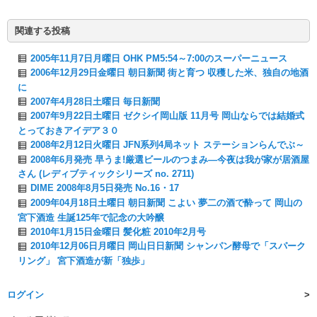
関連する投稿
2005年11月7日月曜日 OHK PM5:54～7:00のスーパーニュース
2006年12月29日金曜日 朝日新聞 街と育つ 収穫した米、独自の地酒
に
2007年4月28日土曜日 毎日新聞
2007年9月22日土曜日 ゼクシイ岡山版 11月号 岡山ならでは結婚式
とっておきアイデア３０
2008年2月12日火曜日 JFN系列4局ネット ステーションらんでぶ～
2008年6月発売 早うま!厳選ビールのつまみ―今夜は我が家が居酒屋
さん (レディブティックシリーズ no. 2711)
DIME 2008年8月5日発売 No.16・17
2009年04月18日土曜日 朝日新聞 こよい 夢二の酒で酔って 岡山の
宮下酒造 生誕125年で記念の大吟醸
2010年1月15日金曜日 髪化粧 2010年2月号
2010年12月06日月曜日 岡山日日新聞 シャンパン酵母で「スパーク
リング」 宮下酒造が新「独歩」
ログイン