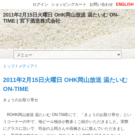
ログイン
ショッピングカート
お問い合わせ
ENGLISH
2011年2月15日火曜日 OHK岡山放送 温たいむ ON-
TIME | 宮下酒造株式会社
トップ
/
メディア
/
2011年2月15日火曜日 OHK岡山放送 温たいむ
ON-TIME
きょうのお取り寄せ
ROHK岡山放送 温たいむ ON-TIMEにて、「きょうのお取り寄せ」とい
うコーナーの中で、地ビール独歩が数多くご紹介いただきました。実際
にグラスに注いで、司会の上岡さんや高橋さんに飲んでいただきまし