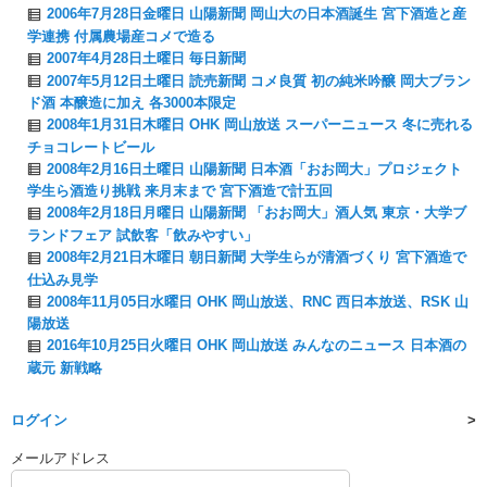
2006年7月28日金曜日 山陽新聞 岡山大の日本酒誕生 宮下酒造と産
学連携 付属農場産コメで造る
2007年4月28日土曜日 毎日新聞
2007年5月12日土曜日 読売新聞 コメ良質 初の純米吟醸 岡大ブラン
ド酒 本醸造に加え 各3000本限定
2008年1月31日木曜日 OHK 岡山放送 スーパーニュース 冬に売れる
チョコレートビール
2008年2月16日土曜日 山陽新聞 日本酒「おお岡大」プロジェクト
学生ら酒造り挑戦 来月末まで 宮下酒造で計五回
2008年2月18日月曜日 山陽新聞 「おお岡大」酒人気 東京・大学ブ
ランドフェア 試飲客「飲みやすい」
2008年2月21日木曜日 朝日新聞 大学生らが清酒づくり 宮下酒造で
仕込み見学
2008年11月05日水曜日 OHK 岡山放送、RNC 西日本放送、RSK 山
陽放送
2016年10月25日火曜日 OHK 岡山放送 みんなのニュース 日本酒の
蔵元 新戦略
ログイン
メールアドレス