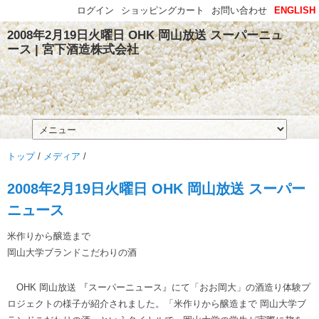
ログイン
ショッピングカート
お問い合わせ
ENGLISH
2008年2月19日火曜日 OHK 岡山放送 スーパーニュ
ース | 宮下酒造株式会社
トップ
/
メディア
/
2008年2月19日火曜日 OHK 岡山放送 スーパー
ニュース
米作りから醸造まで
岡山大学ブランドこだわりの酒
OHK 岡山放送 『スーパーニュース』にて「おお岡大」の酒造り体験プ
ロジェクトの様子が紹介されました。「米作りから醸造まで 岡山大学ブ