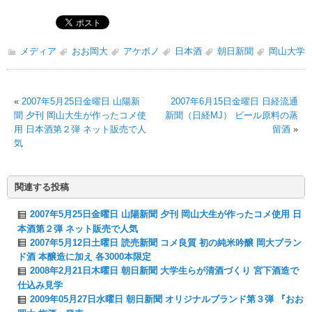
メディア
おお岡大
アケボノ
日本酒
朝日新聞
岡山大学
«
2007年5月25日金曜日 山陽新
2007年6月15日金曜日 日経流通
聞 夕刊 岡山大生が作ったコメ使
新聞（日経MJ） ビール原料の蒸
用 日本酒第２弾 ネット販売で人
留酒
»
気
関連する投稿
2007年5月25日金曜日 山陽新聞 夕刊 岡山大生が作ったコメ使用 日
本酒第２弾 ネット販売で人気
2007年5月12日土曜日 読売新聞 コメ良質 初の純米吟醸 岡大ブラン
ド酒 本醸造に加え 各3000本限定
2008年2月21日木曜日 朝日新聞 大学生らが清酒づくり 宮下酒造で
仕込み見学
2009年05月27日水曜日 朝日新聞 オリジナルブランド第３弾 『おお