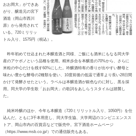
おお岡大」ができあ
がり、醸造元の宮下
酒造（岡山市西川
原）から発売されて
いる。720ミリリッ
トル入り、1575円（税込）。
昨年初めて仕込まれた本醸造酒と同様、ご飯にも酒米にもなる同大学
産のアケボノという品種を使用。精米歩合を本醸造の70%から、さらに
米粒の中心だけを残す60%にした。吟醸酒特有の香りが出やすい酵母と
味わい豊かな酵母の2種類を使い、10度前後の低温で通常より長い28日間
かけて発酵させたという。ラベルは本醸造酒が銀色なのに対し、黒を採
用。同大学の学生歌「おお岡大」の歌詞をあしらうスタイルは踏襲し
た。
純米吟醸のほか、今年も本醸造（720ミリリットル入り、1050円）を仕
込んだ。ともに3千本用意し、同大学生協、大学周辺のコンビニエンスス
トア、岡山市内の百貨店などで販売中。宮下酒造ホームページ
（https://www.msb.co.jp/）での通信販売もある。