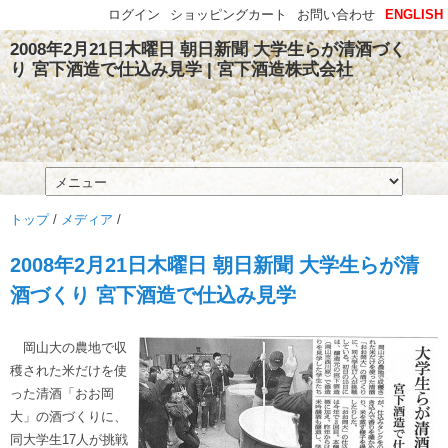
ログイン
ショッピングカート
お問い合わせ
ENGLISH
2008年2月21日木曜日 朝日新聞 大学生らが清酒づく
り 宮下酒造で仕込み見学 | 宮下酒造株式会社
トップ
/
メディア
/
2008年2月21日木曜日 朝日新聞 大学生らが清
酒づくり 宮下酒造で仕込み見学
岡山大の農地で収
穫された米だけを使
った清酒「おお岡
大」の酒づくりに、
同大学生17人が挑戦