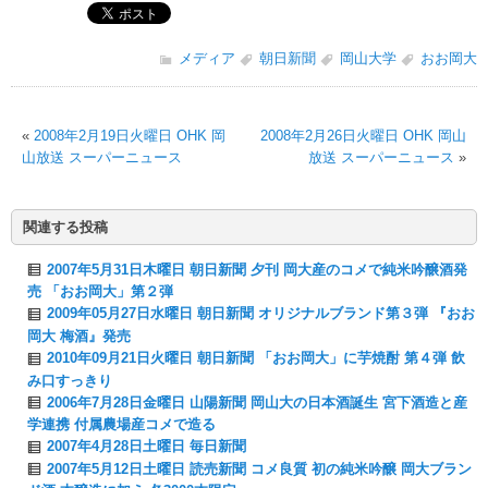
メディア
朝日新聞
岡山大学
おお岡大
«
2008年2月19日火曜日 OHK 岡
2008年2月26日火曜日 OHK 岡山
山放送 スーパーニュース
放送 スーパーニュース
»
関連する投稿
2007年5月31日木曜日 朝日新聞 夕刊 岡大産のコメで純米吟醸酒発
売 「おお岡大」第２弾
2009年05月27日水曜日 朝日新聞 オリジナルブランド第３弾 『おお
岡大 梅酒』発売
2010年09月21日火曜日 朝日新聞 「おお岡大」に芋焼酎 第４弾 飲
み口すっきり
2006年7月28日金曜日 山陽新聞 岡山大の日本酒誕生 宮下酒造と産
学連携 付属農場産コメで造る
2007年4月28日土曜日 毎日新聞
2007年5月12日土曜日 読売新聞 コメ良質 初の純米吟醸 岡大ブラン