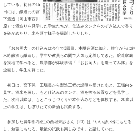
している。初日の15
日には、醸造元の宮
下酒造（岡山市西川
原）で酒造りを見学した学生たちが、仕込みタンクをのぞき込んで香り
を確かめたり、米を蒸す様子を撮影したりした。
「おお岡大」の仕込みは今年で3回目。本醸造酒に加え、昨年からは純
米吟醸酒も醸造し、学生や教員らの間で人気も定着してきた。醸造家庭
を実地で学べると、農学部が体験学習「『おお岡大』を造ってみ隊」を
企画し、学生を募った。
初日は、宮下晃一工場長から製造工程の説明を受けたあと、工場内を
見学。酒米を蒸し、もと仕込みのタンク、酒を搾る装置などを見学し
た。次回以降は、もとこうじづくりや本仕込みなどを体験する。20歳以
上の学生は、しぼりたての新酒も試飲する。
参加した農学部2回生の西堀未紗さん（20）は「いい思い出にもなる
し、勉強にもなる。最後の試飲も楽しみです」と話していた。