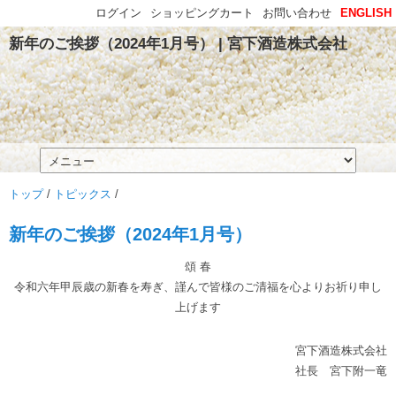
ログイン
ショッピングカート
お問い合わせ
ENGLISH
新年のご挨拶（2024年1月号） | 宮下酒造株式会社
トップ
/
トピックス
/
新年のご挨拶（2024年1月号）
頌 春
令和六年甲辰歳の新春を寿ぎ、謹んで皆様のご清福を心よりお祈り申し
上げます
宮下酒造株式会社
社長 宮下附一竜