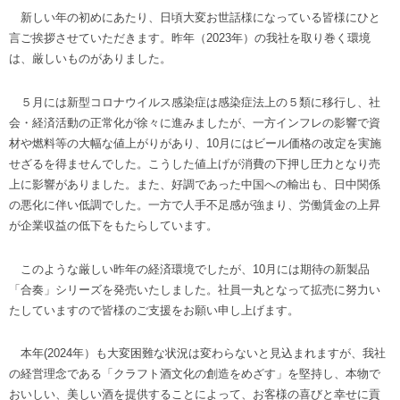
新しい年の初めにあたり、日頃大変お世話様になっている皆様にひと
言ご挨拶させていただきます。昨年（2023年）の我社を取り巻く環境
は、厳しいものがありました。
５月には新型コロナウイルス感染症は感染症法上の５類に移行し、社
会・経済活動の正常化が徐々に進みましたが、一方インフレの影響で資
材や燃料等の大幅な値上がりがあり、10月にはビール価格の改定を実施
せざるを得ませんでした。こうした値上げが消費の下押し圧力となり売
上に影響がありました。また、好調であった中国への輸出も、日中関係
の悪化に伴い低調でした。一方で人手不足感が強まり、労働賃金の上昇
が企業収益の低下をもたらしています。
このような厳しい昨年の経済環境でしたが、10月には期待の新製品
「合奏」シリーズを発売いたしました。社員一丸となって拡売に努力い
たしていますので皆様のご支援をお願い申し上げます。
本年(2024年）も大変困難な状況は変わらないと見込まれますが、我社
の経営理念である「クラフト酒文化の創造をめざす」を堅持し、本物で
おいしい、美しい酒を提供することによって、お客様の喜びと幸せに貢