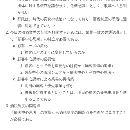
団体に対する依存意識が強く、危機意識に乏しく、改革への意識
が低い
行政は、時代の変化の後追いになっており、酒税制度の矛盾に適
切に対応できていない
今日の清酒業界の苦境を打開するためには、業界一致の共通認識とし
て「顧客中心思考」の確立が必要である。
顧客ニーズの変化
顧客はどのように変化しているのか
顧客中心思考の必要性
顧客にとって最も重要なのは何か（顧客価値の追求）
製品中心の市場シェアから顧客中心と利益中心思考へ
顧客中心思考による業界の再構築
明日の顧客の優先事項は何か
将来を定義するということは、明日の顧客の優先事項を予測
することである
酒税制度の問題点
「顧客中心思考」の立場から酒税制度の問題点を全面的に見直すこと
が必要である