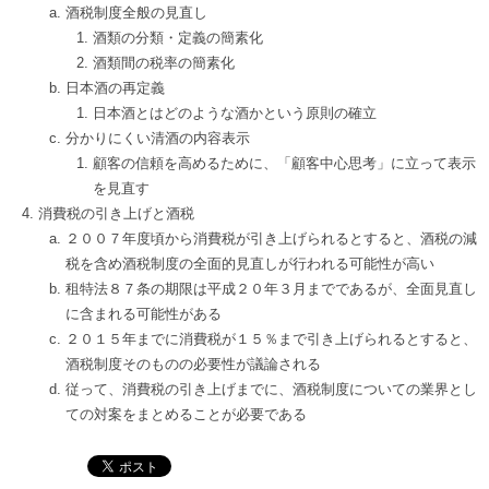
酒税制度全般の見直し
酒類の分類・定義の簡素化
酒類間の税率の簡素化
日本酒の再定義
日本酒とはどのような酒かという原則の確立
分かりにくい清酒の内容表示
顧客の信頼を高めるために、「顧客中心思考」に立って表示
を見直す
消費税の引き上げと酒税
２００７年度頃から消費税が引き上げられるとすると、酒税の減
税を含め酒税制度の全面的見直しが行われる可能性が高い
租特法８７条の期限は平成２０年３月までであるが、全面見直し
に含まれる可能性がある
２０１５年までに消費税が１５％まで引き上げられるとすると、
酒税制度そのものの必要性が議論される
従って、消費税の引き上げまでに、酒税制度についての業界とし
ての対案をまとめることが必要である