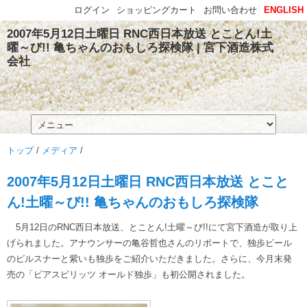
ログイン
ショッピングカート
お問い合わせ
ENGLISH
2007年5月12日土曜日 RNC西日本放送 とことん!土
曜～び!! 亀ちゃんのおもしろ探検隊 | 宮下酒造株式
会社
トップ
/
メディア
/
2007年5月12日土曜日 RNC西日本放送 とこと
ん!土曜～び!! 亀ちゃんのおもしろ探検隊
5月12日のRNC西日本放送、とことん!土曜～び!!にて宮下酒造が取り上
げられました。アナウンサーの亀谷哲也さんのリポートで、独歩ビール
のピルスナーと紫いも独歩をご紹介いただきました。さらに、今月末発
売の「ビアスピリッツ オールド独歩」も初公開されました。