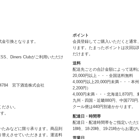
ポイント
代金引換となります。
会員登録してご購入いただくと通常
ります。たまったポイントは次回以
だけます。
RESS、Diners Clubがご利用いただけ
送料
配送先ごとの合計金額によって送料
20,000円以上・・・全国送料無料
4,000円以上20,000円未満・・・
784 宮下酒造株式会社
2,200円）
4,000円未満・・・北海道1,870円、
九州・四国・近畿880円、中国770円、
クール便は440円別途かかります。
ください。
ます。
配達日・時間帯
配達日・配達時間帯をご指定いただけま
18時、18-20時、19-21時からお
いたみなどに限り承ります。商品到
り替えさせていただきます。運送料
営業日