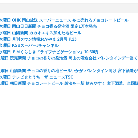
1日木曜日 OHK 岡山放送 スーパーニュース 冬に売れるチョコレートビール
8日木曜日 岡山日日新聞 チョコ香る発泡酒 限定1万本発売
4日水曜日 山陽新聞 カカオエキス加えた地ビール
日木曜日 月刊タウン情報おかやま 2月号 P.23
6日金曜日 KSBスーパーJチャンネル
1日水曜日 ＦＭくらしき『ライフナビゲーション』10:30頃
日水曜日 読売新聞 チョコの香りの発泡酒 岡山の酒造会社 バレンタインデー当て
8日火曜日 山陽新聞 チョコの香りの地ビールいかが バレンタイン向け 宮下酒造
3日水曜日 テレビせとうち ザ ニュースTSC
日土曜日 朝日新聞 チョコレートビール 製法を一新 飲みやすく 宮下酒造、全国