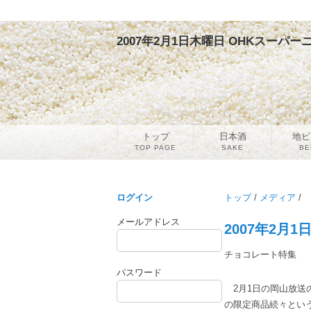
2007年2月1日木曜日 OHKスーパー
トップ
日本酒
地ビ
TOP PAGE
SAKE
BE
ログイン
トップ
/
メディア
/
メールアドレス
2007年2月
チョコレート特集
パスワード
2月1日の岡山放送
の限定商品続々とい