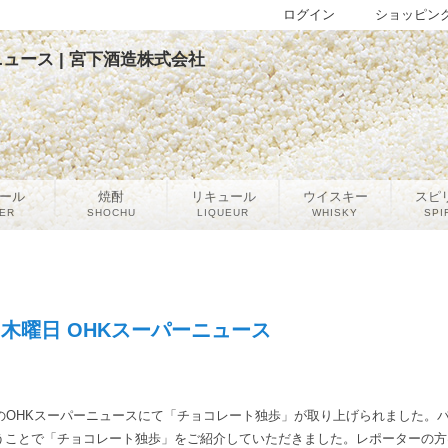
ログイン
ショッピン
ニュース | 宮下酒造株式会社
ール
焼酎
リキュール
ウイスキー
スピ
ER
SHOCHU
LIQUEUR
WHISKY
SPI
1日木曜日 OHKスーパーニュース
のOHKスーパーニュースにて「チョコレート独歩」が取り上げられました。
うことで「チョコレート独歩」をご紹介していただきました。レポーターの方