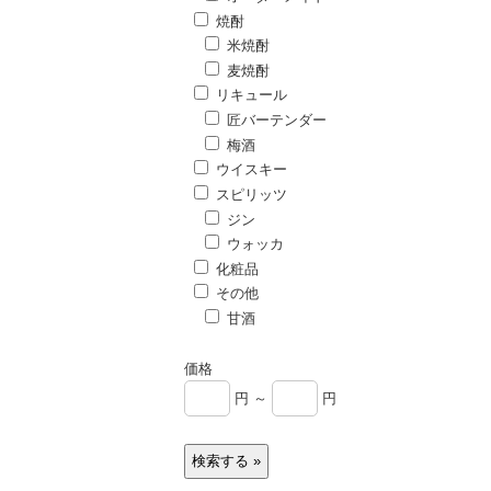
焼酎
米焼酎
麦焼酎
リキュール
匠バーテンダー
梅酒
ウイスキー
スピリッツ
ジン
ウォッカ
化粧品
その他
甘酒
価格
円 ～
円