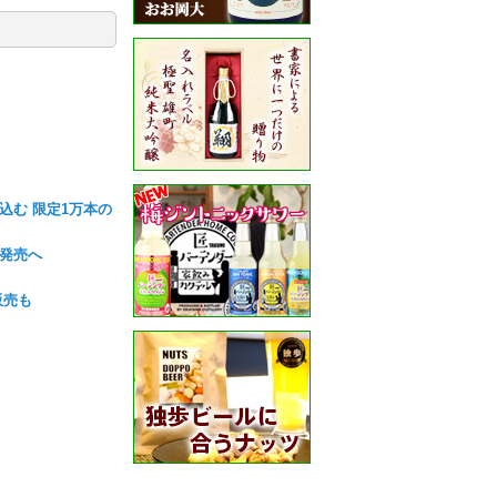
込む 限定1万本の
が発売へ
販売も