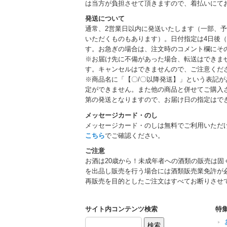
は当方が負担させて頂きますので、着払いにて
発送について
通常、2営業日以内に発送いたします（一部、
いただくものもあります）。日付指定は4日後（
す。お急ぎの場合は、注文時のコメント欄にそ
※お届け先に不備があった場合、転送はできま
す。キャンセルはできませんので、ご注意くだ
※商品名に「【〇/〇以降発送】」という表記
定ができません。また他の商品と併せてご購入
第の発送となりますので、お届け日の指定はで
メッセージカード・のし
メッセージカード・のしは無料でご利用いただ
こちら
でご確認ください。
ご注意
お酒は20歳から！未成年者への酒類の販売は固
を出品し販売を行う場合には酒類販売業免許が
再販売を目的としたご注文はすべてお断りさせ
サイト内コンテンツ検索
特