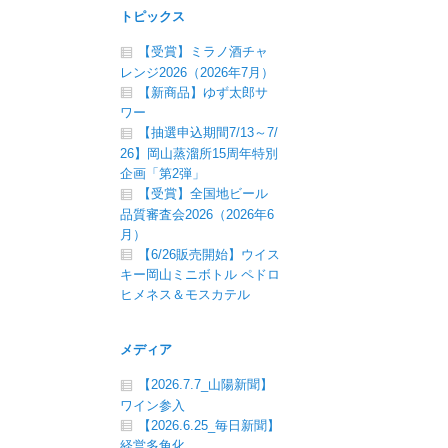
トピックス
【受賞】ミラノ酒チャ
レンジ2026（2026年7月）
【新商品】ゆず太郎サ
ワー
【抽選申込期間7/13～7/
26】岡山蒸溜所15周年特別
企画「第2弾」
【受賞】全国地ビール
品質審査会2026（2026年6
月）
【6/26販売開始】ウイス
キー岡山ミニボトル ペドロ
ヒメネス＆モスカテル
メディア
【2026.7.7_山陽新聞】
ワイン参入
【2026.6.25_毎日新聞】
経営多角化