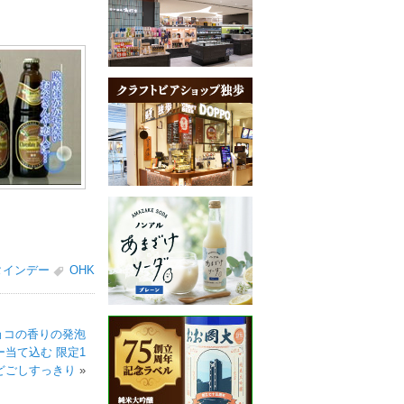
タインデー
OHK
チョコの香りの発泡
ー当て込む 限定1
どごしすっきり
»