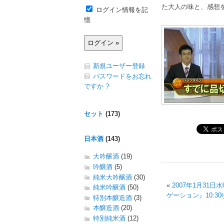
た大人の味と、感想
ログイン情報を記
憶
新規ユーザー登録
パスワードをお忘れ
ですか ?
セット
(173)
日本酒
(143)
大吟醸酒
(19)
吟醸酒
(5)
純米大吟醸酒
(30)
«
2007年1月31
純米吟醸酒
(50)
ゲーション』10:30
特別本醸造酒
(3)
本醸造酒
(20)
特別純米酒
(12)