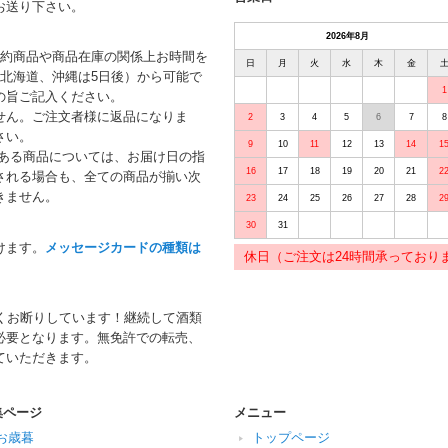
お送り下さい。
2026年8月
予約商品や商品在庫の関係上お時間を
日
月
火
水
木
金
北海道、沖縄は5日後）から可能で
1
の旨ご記入ください。
せん。ご注文者様に返品になりま
2
3
4
5
6
7
8
さい。
9
10
11
12
13
14
1
がある商品については、お届け日の指
16
17
18
19
20
21
2
される場合も、全ての商品が揃い次
きません。
23
24
25
26
27
28
2
30
31
けます。
メッセージカードの種類は
休日（ご注文は24時間承っており
くお断りしています！継続して酒類
必要となります。無免許での転売、
ていただきます。
集ページ
メニュー
お歳暮
トップページ