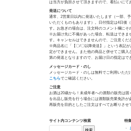
は当方が負担させて頂きますので、着払いにて
発送について
通常、2営業日以内に発送いたします（一部、
いただくものもあります）。日付指定は4日後（
す。お急ぎの場合は、注文時のコメント欄にそ
※お届け先に不備があった場合、転送はできま
す。キャンセルはできませんので、ご注意くだ
※商品名に「【〇/〇以降発送】」という表記
定ができません。また他の商品と併せてご購入
第の発送となりますので、お届け日の指定はで
メッセージカード・のし
メッセージカード・のしは無料でご利用いただ
こちら
でご確認ください。
ご注意
お酒は20歳から！未成年者への酒類の販売は固
を出品し販売を行う場合には酒類販売業免許が
再販売を目的としたご注文はすべてお断りさせ
サイト内コンテンツ検索
特