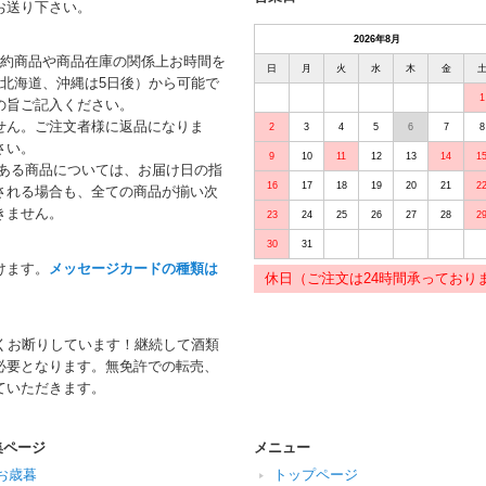
お送り下さい。
2026年8月
予約商品や商品在庫の関係上お時間を
日
月
火
水
木
金
北海道、沖縄は5日後）から可能で
1
の旨ご記入ください。
せん。ご注文者様に返品になりま
2
3
4
5
6
7
8
さい。
9
10
11
12
13
14
1
がある商品については、お届け日の指
16
17
18
19
20
21
2
される場合も、全ての商品が揃い次
きません。
23
24
25
26
27
28
2
30
31
けます。
メッセージカードの種類は
休日（ご注文は24時間承っており
くお断りしています！継続して酒類
必要となります。無免許での転売、
ていただきます。
集ページ
メニュー
お歳暮
トップページ