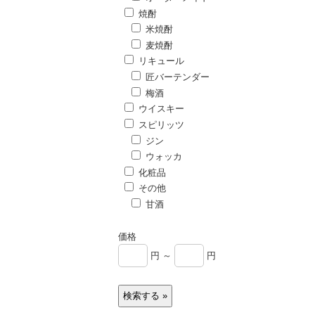
焼酎
米焼酎
麦焼酎
リキュール
匠バーテンダー
梅酒
ウイスキー
スピリッツ
ジン
ウォッカ
化粧品
その他
甘酒
価格
円 ～
円