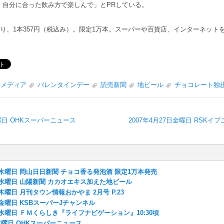
、自分に合った飲み方で楽しんで」とPRしている。
り、1本357円（税込み）。限定1万本。スーパーや百貨店、インターネット
メディア
バレンタインデー
読売新聞
地ビール
チョコレート独
木曜日 OHKスーパーニュース
2007年4月27日金曜日 RSKイ
8日木曜日 岡山日日新聞 チョコ香る発泡酒 限定1万本発売
4日水曜日 山陽新聞 カカオエキス加えた地ビール
日木曜日 月刊タウン情報おかやま 2月号 P.23
6日金曜日 KSBスーパーJチャンネル
1日水曜日 ＦＭくらしき『ライフナビゲーション』10:30頃
日木曜日 OHKスーパーニュース