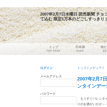
2007年2月7日水曜日 読売新聞 
て込む 限定1万本のどごしすっきり 
トップ
日本酒
地ビ
TOP PAGE
SAKE
BE
ログイン
トップ
/
メディア
/
メールアドレス
2007年2月
ンタインデー
パスワード
もうすぐバレンタイ
りのお酒がいかが－