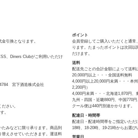
ポイント
代金引換となります。
会員登録してご購入いただくと通常
ります。たまったポイントは次回以
だけます。
RESS、Diners Clubがご利用いただけ
送料
配送先ごとの合計金額によって送料
20,000円以上・・・全国送料無料
4,000円以上20,000円未満・・・
784 宮下酒造株式会社
2,200円）
4,000円未満・・・北海道1,870円、
九州・四国・近畿880円、中国770円、
クール便は440円別途かかります。
ください。
ます。
配達日・時間帯
配達日・配達時間帯をご指定いただけま
18時、18-20時、19-21時からお
いたみなどに限り承ります。商品到
り替えさせていただきます。運送料
営業日