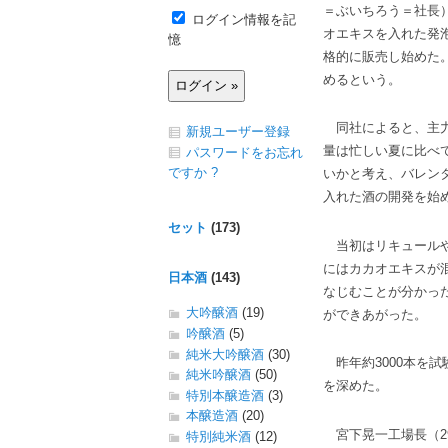
＝ぶいちろう＝社長
ログイン情報を記
オエキスを入れた発
憶
格的に販売し始めた
めるという。
同社によると、主力
新規ユーザー登録
量は忙しい夏に比べ
パスワードをお忘れ
ですか ?
いかと考え、バレン
入れた酒の開発を始
セット
(173)
当初はリキュールや
にはカカオエキスが
日本酒
(143)
なじむことが分かっ
大吟醸酒
(19)
ができあがった。
吟醸酒
(5)
純米大吟醸酒
(30)
昨年約3000本を
純米吟醸酒
(50)
を深めた。
特別本醸造酒
(3)
本醸造酒
(20)
宮下晃一工場長（2
特別純米酒
(12)