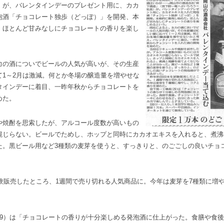
）が、バレンタインデーのプレゼント用に、カカ
泡酒「チョコレート独歩（どっぽ）」を開発、本
。ほとんど甘みなしにチョコレートの香りを楽し
の酒についでビールの人気が高いが、その生産
て1～2月は激減。何とか冬場の醸造量を増やせな
タインデーに着目、一昨年秋からチョコレートを
めた。
焼酎を思索したが、アルコール度数が高いもの
混じらない。ビールでためし、ホップと同時にカカオエキスを入れると、煮沸
た。黒ビール用など3種類の麦芽を使うと、すっきりと、のごごしの良いチョ
試験販売したところ、1週間で売り切れる人気商品に。今年は麦芽を7種類に増
9）は「チョコレートの香りが十分楽しめる発泡酒に仕上がった。食膳や食後