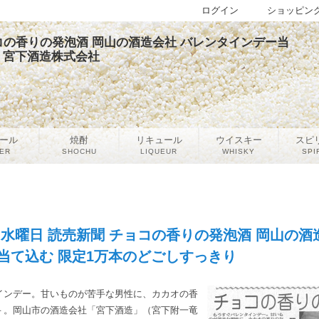
ログイン
ショッピン
チョコの香りの発泡酒 岡山の酒造会社 バレンタインデー当
| 宮下酒造株式会社
ール
焼酎
リキュール
ウイスキー
スピ
ER
SHOCHU
LIQUEUR
WHISKY
SPI
7日水曜日 読売新聞 チョコの香りの発泡酒 岡山の酒
当て込む 限定1万本のどごしすっきり
ンデー。甘いものが苦手な男性に、カカオの香
－。岡山市の酒造会社「宮下酒造」（宮下附一竜