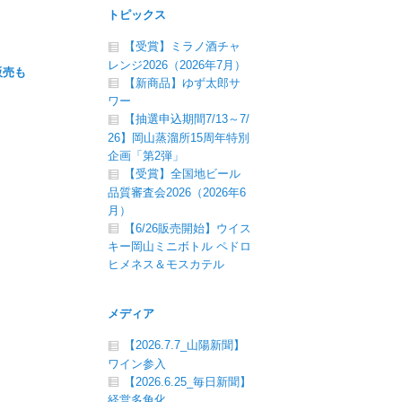
トピックス
【受賞】ミラノ酒チャ
レンジ2026（2026年7月）
販売も
【新商品】ゆず太郎サ
ワー
【抽選申込期間7/13～7/
26】岡山蒸溜所15周年特別
企画「第2弾」
【受賞】全国地ビール
品質審査会2026（2026年6
月）
【6/26販売開始】ウイス
キー岡山ミニボトル ペドロ
ヒメネス＆モスカテル
メディア
【2026.7.7_山陽新聞】
ワイン参入
【2026.6.25_毎日新聞】
経営多角化