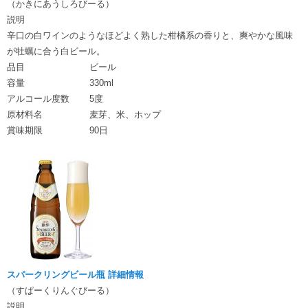
（かきにあうしろびーる）
説明
辛口の白ワインのようなほどよく熟した柑橘系の香りと、爽やかな風味
が牡蠣に合う白ビール。
品目
ビール
容量
330ml
アルコール度数
5度
原材料名
麦芽、米、ホップ
賞味期限
90日
スパークリングビール瓶 詳細情報
（すぱーくりんぐびーる）
説明