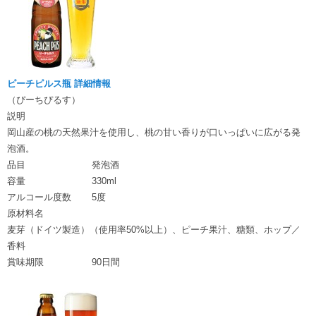
ピーチピルス瓶 詳細情報
（ぴーちぴるす）
説明
岡山産の桃の天然果汁を使用し、桃の甘い香りが口いっぱいに広がる発
泡酒。
品目
発泡酒
容量
330ml
アルコール度数
5度
原材料名
麦芽（ドイツ製造）（使用率50%以上）、ピーチ果汁、糖類、ホップ／
香料
賞味期限
90日間