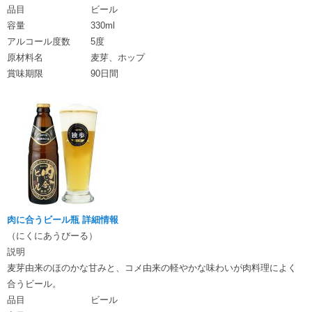
品目
ビール
容量
330ml
アルコール度数
5度
原材料名
麦芽、ホップ
賞味期限
90日間
肉に合うビール瓶 詳細情報
（にくにあうびーる）
説明
麦芽由来のほのかな甘みと、コメ由来の軽やかな味わいが肉料理によく
合うビール。
品目
ビール