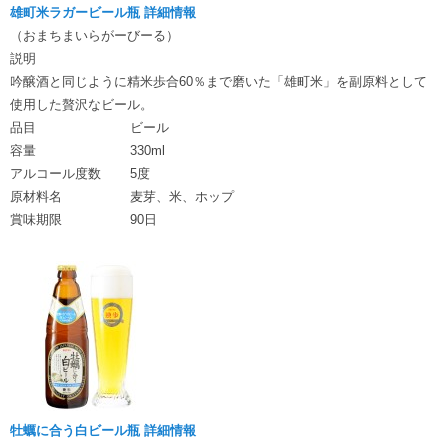
雄町米ラガービール瓶 詳細情報
（おまちまいらがーびーる）
説明
吟醸酒と同じように精米歩合60％まで磨いた「雄町米」を副原料として
使用した贅沢なビール。
品目
ビール
容量
330ml
アルコール度数
5度
原材料名
麦芽、米、ホップ
賞味期限
90日
牡蠣に合う白ビール瓶 詳細情報