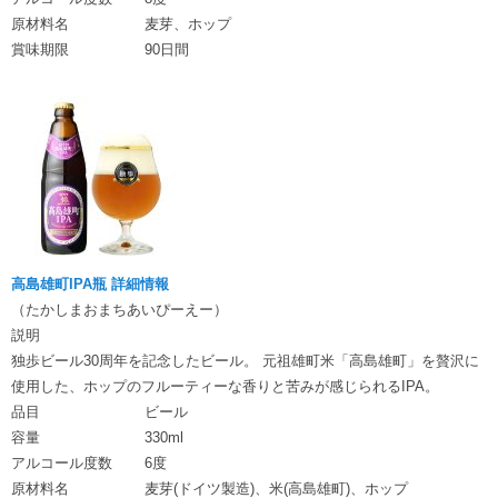
原材料名
麦芽、ホップ
賞味期限
90日間
高島雄町IPA瓶 詳細情報
（たかしまおまちあいぴーえー）
説明
独歩ビール30周年を記念したビール。 元祖雄町米「高島雄町」を贅沢に
使用した、ホップのフルーティーな香りと苦みが感じられるIPA。
品目
ビール
容量
330ml
アルコール度数
6度
原材料名
麦芽(ドイツ製造)、米(高島雄町)、ホップ