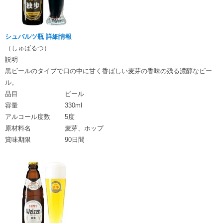
シュバルツ瓶 詳細情報
（しゅばるつ）
説明
黒ビールのタイプで口の中に甘く香ばしい麦芽の香味の残る濃醇なビー
ル。
品目
ビール
容量
330ml
アルコール度数
5度
原材料名
麦芽、ホップ
賞味期限
90日間