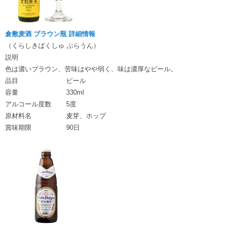
倉敷麦酒 ブラウン瓶 詳細情報
（くらしきばくしゅ ぶらうん）
説明
色は濃いブラウン、苦味はやや弱く、味は濃厚なビール。
品目
ビール
容量
330ml
アルコール度数
5度
原材料名
麦芽、ホップ
賞味期限
90日