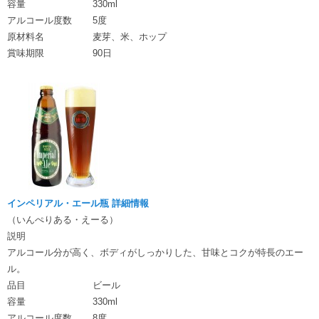
容量
330ml
アルコール度数
5度
原材料名
麦芽、米、ホップ
賞味期限
90日
インペリアル・エール瓶 詳細情報
（いんぺりある・えーる）
説明
アルコール分が高く、ボディがしっかりした、甘味とコクが特長のエー
ル。
品目
ビール
容量
330ml
アルコール度数
8度