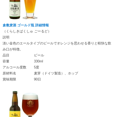
倉敷麦酒 ゴールド瓶 詳細情報
（くらしきばくしゅ ごーるど）
説明
淡い金色のエールタイプのビールでオレンジを思わせる香りと軽快な飲
み口が特徴。
品目
ビール
容量
330ml
アルコール度数
5度
原材料名
麦芽（ドイツ製造）、ホップ
賞味期限
90日