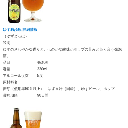
ゆず独歩瓶 詳細情報
（ゆずどっぽ）
説明
ゆずのさわやかな香りと、ほのかな酸味がホップの苦みと良く合う発泡
酒。
品目
発泡酒
容量
330ml
アルコール度数
5度
原材料名
麦芽（使用率50％以上）、ゆず果汁（国産）、ゆずピール、ホップ
賞味期限
90日間