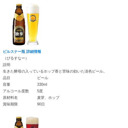
ピルスナー瓶 詳細情報
（ぴるすなー）
説明
生きた酵母の入っているホップ香と苦味の効いた淡色ビール。
品目
ビール
容量
330ml
アルコール度数
5度
原材料名
麦芽、ホップ
賞味期限
90日