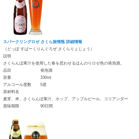
スパークリングロゼ さくら旅情瓶 詳細情報
（どっぽ すぱーくりんぐろぜ さくらりょじょう）
説明
さくらんぼ果汁を使用した春を思わせるほんのりロゼ色の発泡酒。
品目
発泡酒
容量
330ml
アルコール度数
5度
原材料名
麦芽、米、さくらんぼ果汁、ホップ、アップルピール、コリアンダー
賞味期限
90日間