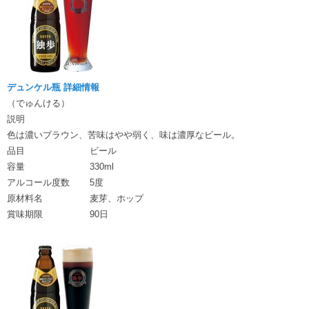
デュンケル瓶 詳細情報
（でゅんける）
説明
色は濃いブラウン、苦味はやや弱く、味は濃厚なビール。
品目
ビール
容量
330ml
アルコール度数
5度
原材料名
麦芽、ホップ
賞味期限
90日