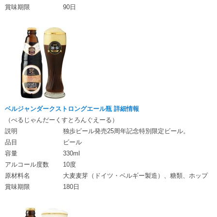
賞味期限
90日
ベルジャンダークストロングエール瓶 詳細情報
（べるじゃんだーくすとろんぐえーる）
説明
独歩ビール発売25周年記念特別限定ビール。
品目
ビール
容量
330ml
アルコール度数
10度
原材料名
大麦麦芽（ドイツ・ベルギー製造）、糖類、ホップ
賞味期限
180日