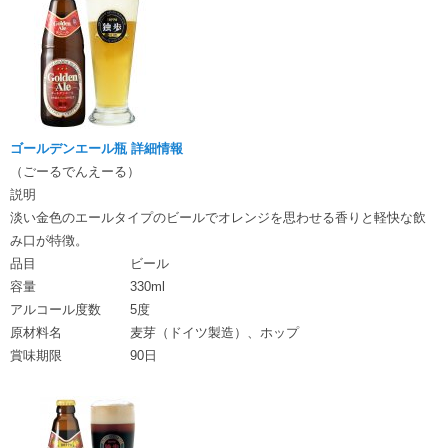
ゴールデンエール瓶 詳細情報
（ごーるでんえーる）
説明
淡い金色のエールタイプのビールでオレンジを思わせる香りと軽快な飲
み口が特徴。
品目
ビール
容量
330ml
アルコール度数
5度
原材料名
麦芽（ドイツ製造）、ホップ
賞味期限
90日