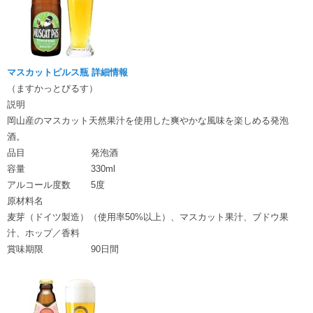
マスカットピルス瓶 詳細情報
（ますかっとぴるす）
説明
岡山産のマスカット天然果汁を使用した爽やかな風味を楽しめる発泡
酒。
品目
発泡酒
容量
330ml
アルコール度数
5度
原材料名
麦芽（ドイツ製造）（使用率50%以上）、マスカット果汁、ブドウ果
汁、ホップ／香料
賞味期限
90日間