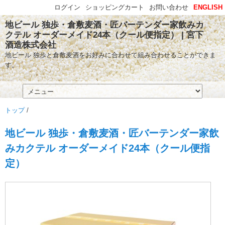
ログイン
ショッピングカート
お問い合わせ
ENGLISH
地ビール 独歩・倉敷麦酒・匠バーテンダー家飲みカ
クテル オーダーメイド24本（クール便指定） | 宮下
酒造株式会社
地ビール 独歩と倉敷麦酒をお好みに合わせて組み合わせることができま
す。
トップ
/
地ビール 独歩・倉敷麦酒・匠バーテンダー家飲
みカクテル オーダーメイド24本（クール便指
定）