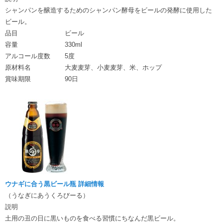
シャンパンを醸造するためのシャンパン酵母をビールの発酵に使用した
ビール。
品目
ビール
容量
330ml
アルコール度数
5度
原材料名
大麦麦芽、小麦麦芽、米、ホップ
賞味期限
90日
ウナギに合う黒ビール瓶 詳細情報
（うなぎにあうくろびーる）
説明
土用の丑の日に黒いものを食べる習慣にちなんだ黒ビール。