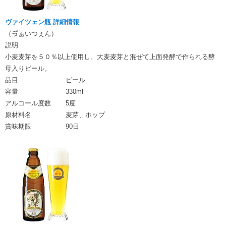
ヴァイツェン瓶 詳細情報
（ゔぁいつぇん）
説明
小麦麦芽を５０％以上使用し、大麦麦芽と混ぜて上面発酵で作られる酵
母入りビール。
品目
ビール
容量
330ml
アルコール度数
5度
原材料名
麦芽、ホップ
賞味期限
90日