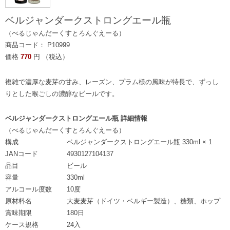
ベルジャンダークストロングエール瓶
（べるじゃんだーくすとろんぐえーる）
商品コード： P10999
価格
770
円 （税込）
複雑で濃厚な麦芽の甘み、レーズン、プラム様の風味が特長で、ずっし
りとした喉ごしの濃醇なビールです。
ベルジャンダークストロングエール瓶 詳細情報
（べるじゃんだーくすとろんぐえーる）
構成
ベルジャンダークストロングエール瓶 330ml × 1
JANコード
4930127104137
品目
ビール
容量
330ml
アルコール度数
10度
原材料名
大麦麦芽（ドイツ・ベルギー製造）、糖類、ホップ
賞味期限
180日
ケース規格
24入