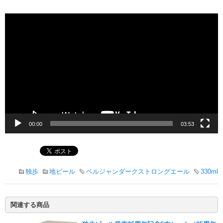
動
画
プ
レ
ー
ヤ
ー
00:00
03:53
独歩
地ビール
ベルジャンダークストロングエール
330ml
関連する商品