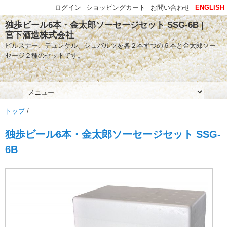
ログイン
ショッピングカート
お問い合わせ
ENGLISH
独歩ビール6本・金太郎ソーセージセット SSG-6B |
宮下酒造株式会社
ピルスナー、デュンケル、シュバルツを各２本ずつの６本と金太郎ソー
セージ２種のセットです。
トップ
/
独歩ビール6本・金太郎ソーセージセット SSG-
6B