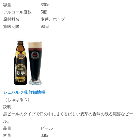
容量
330ml
アルコール度数
5度
原材料名
麦芽、ホップ
賞味期限
90日
シュバルツ瓶 詳細情報
（しゅばるつ）
説明
黒ビールのタイプで口の中に甘く香ばしい麦芽の香味の残る濃醇なビー
ル。
品目
ビール
容量
330ml