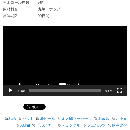
アルコール度数
5度
原材料名
麦芽、ホップ
賞味期限
90日間
動
画
プ
レ
ー
ヤ
ー
00:00
04:40
独歩
セット
地ビール
金太郎ソーセージ
お歳暮
お中元
330ml
ピルスナー
デュンケル
シュバルツ
飲み比べ