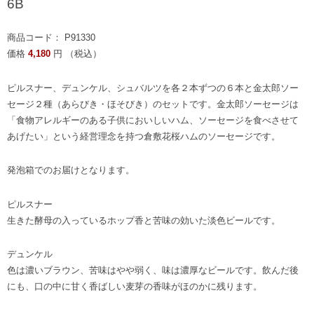
6B
商品コード： P91330
価格
4,180
円 （税込）
ピルスナー、デュンケル、シュバルツを各２本ずつの６本と金太郎ソー
セージ２種（あらびき・ほそびき）のセットです。金太郎ソーセージは
「食物アレルギーのある子供においしいハム、ソーセージを食べさせて
あげたい」という経営理念を持つ倉敷花桜ハムのソーセージです。
発泡箱でのお届けとなります。
ピルスナー
生きた酵母の入っているホップ香と苦味の効いた淡色ビールです。
デュンケル
色は濃いブラウン、苦味はやや弱く、味は濃厚なビールです。飲んだ後
にも、口の中に甘く香ばしい麦芽の香味がほのかに残ります。