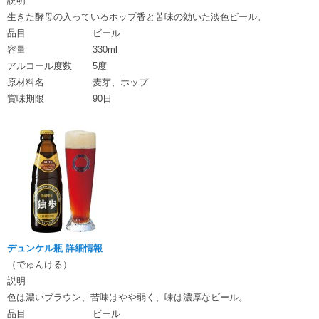
説明
生きた酵母の入っているホップ香と苦味の効いた淡色ビール。
品目
ビール
容量
330ml
アルコール度数
5度
原材料名
麦芽、ホップ
賞味期限
90日
デュンケル瓶 詳細情報
（でゅんける）
説明
色は濃いブラウン、苦味はやや弱く、味は濃厚なビール。
品目
ビール