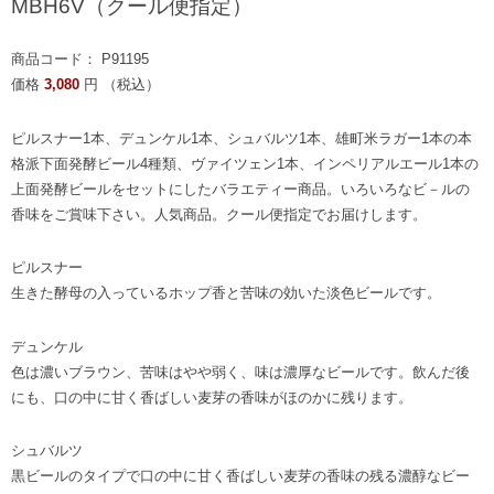
MBH6V（クール便指定）
商品コード： P91195
価格
3,080
円 （税込）
ピルスナー1本、デュンケル1本、シュバルツ1本、雄町米ラガー1本の本
格派下面発酵ビール4種類、ヴァイツェン1本、インペリアルエール1本の
上面発酵ビールをセットにしたバラエティー商品。いろいろなビ－ルの
香味をご賞味下さい。人気商品。クール便指定でお届けします。
ピルスナー
生きた酵母の入っているホップ香と苦味の効いた淡色ビールです。
デュンケル
色は濃いブラウン、苦味はやや弱く、味は濃厚なビールです。飲んだ後
にも、口の中に甘く香ばしい麦芽の香味がほのかに残ります。
シュバルツ
黒ビールのタイプで口の中に甘く香ばしい麦芽の香味の残る濃醇なビー