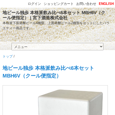
ログイン
ショッピングカート
お問い合わせ
ENGLISH
地ビール独歩 本格派飲み比べ6本セット MBH6V（ク
ール便指定） | 宮下酒造株式会社
本格派下面発酵ビール4種類、上面発酵ビール2種類をセットにしたバラ
エティー商品です。
トップ
/
地ビール独歩 本格派飲み比べ6本セット
MBH6V（クール便指定）