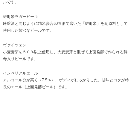
ルです。
雄町米ラガービール
吟醸酒と同じように精米歩合60％まで磨いた「雄町米」を副原料として
使用した贅沢なビールです。
ヴァイツェン
小麦麦芽を５０％以上使用し、大麦麦芽と混ぜて上面発酵で作られる酵
母入りビールです。
インペリアルエール
アルコール分が高く（7.5％）、ボディがしっかりした、甘味とコクが特
長のエール（上面発酵ビール）です。