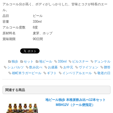
アルコール分が高く、ボディがしっかりした、甘味とコクが特長のエー
ル。
品目
ビール
容量
330ml
アルコール度数
8度
原材料名
麦芽、ホップ
賞味期限
90日間
独歩
セット
地ビール
330ml
ピルスナー
デュンケル
シュバルツ
飲み比べ
お歳暮
お中元
ヴァイツェン
贈答
雄町米ラガービール
ギフト
インペリアルエール
敬老の日
関連する商品
地ビール独歩 本格派飲み比べ12本セット
MBH12V（クール便指定）