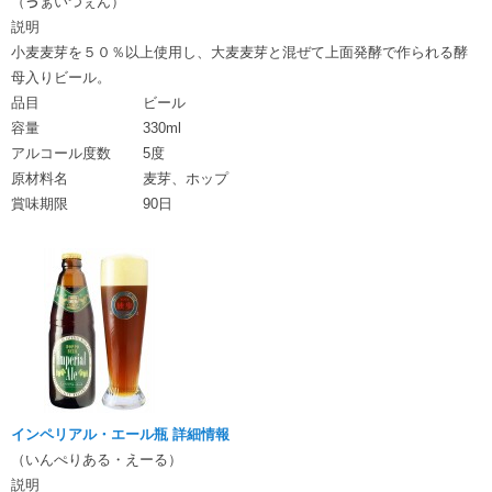
（ゔぁいつぇん）
説明
小麦麦芽を５０％以上使用し、大麦麦芽と混ぜて上面発酵で作られる酵
母入りビール。
品目
ビール
容量
330ml
アルコール度数
5度
原材料名
麦芽、ホップ
賞味期限
90日
インペリアル・エール瓶 詳細情報
（いんぺりある・えーる）
説明