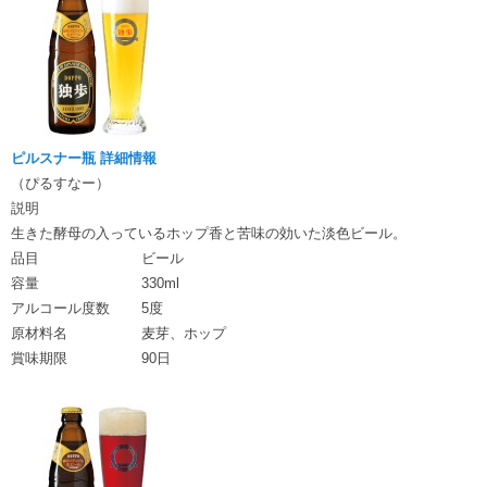
ピルスナー瓶 詳細情報
（ぴるすなー）
説明
生きた酵母の入っているホップ香と苦味の効いた淡色ビール。
品目
ビール
容量
330ml
アルコール度数
5度
原材料名
麦芽、ホップ
賞味期限
90日