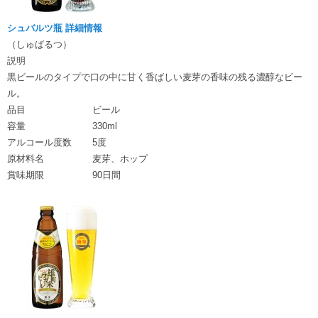
シュバルツ瓶 詳細情報
（しゅばるつ）
説明
黒ビールのタイプで口の中に甘く香ばしい麦芽の香味の残る濃醇なビー
ル。
品目
ビール
容量
330ml
アルコール度数
5度
原材料名
麦芽、ホップ
賞味期限
90日間