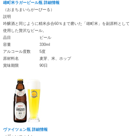
雄町米ラガービール瓶 詳細情報
（おまちまいらがーびーる）
説明
吟醸酒と同じように精米歩合60％まで磨いた「雄町米」を副原料として
使用した贅沢なビール。
品目
ビール
容量
330ml
アルコール度数
5度
原材料名
麦芽、米、ホップ
賞味期限
90日
ヴァイツェン瓶 詳細情報