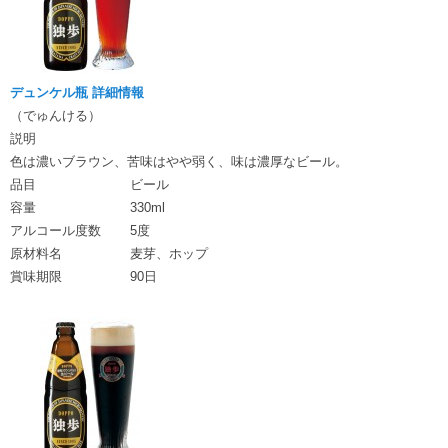
デュンケル瓶 詳細情報
（でゅんける）
説明
色は濃いブラウン、苦味はやや弱く、味は濃厚なビール。
品目
ビール
容量
330ml
アルコール度数
5度
原材料名
麦芽、ホップ
賞味期限
90日