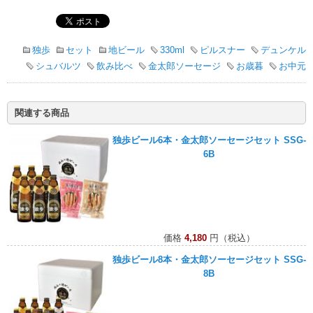
独歩
セット
地ビール
330ml
ピルスナー
デュンケル
シュバルツ
飲み比べ
金太郎ソーセージ
お歳暮
お中元
関連する商品
独歩ビール6本・金太郎ソーセージセット SSG-
6B
価格
4,180
円（税込）
独歩ビール8本・金太郎ソーセージセット SSG-
8B