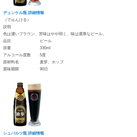
デュンケル瓶 詳細情報
（でゅんける）
説明
色は濃いブラウン、苦味はやや弱く、味は濃厚なビール。
品目
ビール
容量
330ml
アルコール度数
5度
原材料名
麦芽、ホップ
賞味期限
90日
シュバルツ瓶 詳細情報