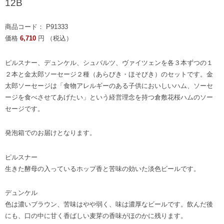
12B
商品コード： P91333
価格
6,710
円 （税込）
ピルスナー、デュンケル、シュバルツ、ヴァイツェンを各３本ずつの１
２本と金太郎ソーセージ２種（あらびき・ほそびき）のセットです。金
太郎ソーセージは「食物アレルギーのある子供においしいハム、ソーセ
ージを食べさせてあげたい」という経営理念を持つ倉敷花桜ハムのソー
セージです。
発泡箱でのお届けとなります。
ピルスナー
生きた酵母の入っているホップ香と苦味の効いた淡色ビールです。
デュンケル
色は濃いブラウン、苦味はやや弱く、味は濃厚なビールです。飲んだ後
にも、口の中に甘く香ばしい麦芽の香味がほのかに残ります。