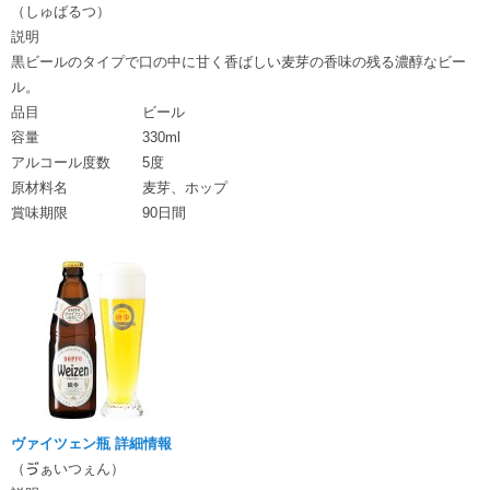
（しゅばるつ）
説明
黒ビールのタイプで口の中に甘く香ばしい麦芽の香味の残る濃醇なビー
ル。
品目
ビール
容量
330ml
アルコール度数
5度
原材料名
麦芽、ホップ
賞味期限
90日間
ヴァイツェン瓶 詳細情報
（ゔぁいつぇん）