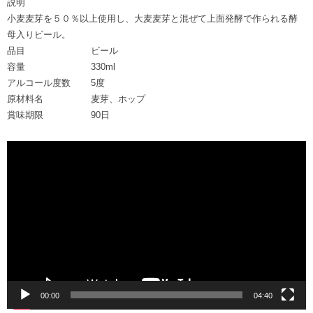
説明
小麦麦芽を５０％以上使用し、大麦麦芽と混ぜて上面発酵で作られる酵
母入りビール。
品目
ビール
容量
330ml
アルコール度数
5度
原材料名
麦芽、ホップ
賞味期限
90日
動
画
プ
レ
ー
ヤ
ー
00:00
04:40