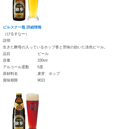
ピルスナー瓶 詳細情報
（ぴるすなー）
説明
生きた酵母の入っているホップ香と苦味の効いた淡色ビール。
品目
ビール
容量
330ml
アルコール度数
5度
原材料名
麦芽、ホップ
賞味期限
90日