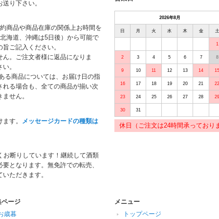
お送り下さい。
2026年8月
予約商品や商品在庫の関係上お時間を
日
月
火
水
木
金
北海道、沖縄は5日後）から可能で
1
の旨ご記入ください。
せん。ご注文者様に返品になりま
2
3
4
5
6
7
8
さい。
9
10
11
12
13
14
1
がある商品については、お届け日の指
16
17
18
19
20
21
2
される場合も、全ての商品が揃い次
きません。
23
24
25
26
27
28
2
30
31
けます。
メッセージカードの種類は
休日（ご注文は24時間承っており
くお断りしています！継続して酒類
必要となります。無免許での転売、
ていただきます。
集ページ
メニュー
お歳暮
トップページ