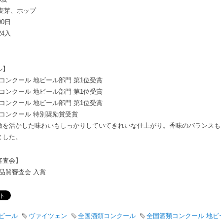
麦芽、ホップ
90日
24入
ル】
類コンクール 地ビール部門 第1位受賞
類コンクール 地ビール部門 第1位受賞
類コンクール 地ビール部門 第1位受賞
類コンクール 特別奨励賞受賞
徴を活かした味わいもしっかりしていてきれいな仕上がり。香味のバランスも
ました。
審査会】
ル品質審査会 入賞
ビール
ヴァイツェン
全国酒類コンクール
全国酒類コンクール 地ビ