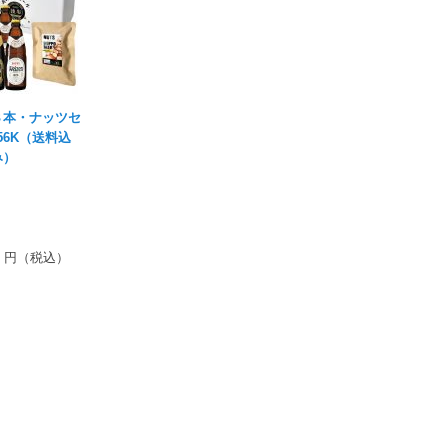
８本・ナッツセ
-56K（送料込
み）
円（税込）