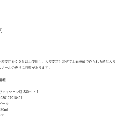
瓶
4
小麦麦芽を５０％以上使用し、大麦麦芽と混ぜて上面発酵で作られる酵母入り
ェノールの香りに特徴があります。
情報
ヴァイツェン瓶 330ml × 1
4930127010421
ビール
330ml
5度