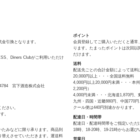
ポイント
代金引換となります。
会員登録してご購入いただくと通常
ります。たまったポイントは次回以
だけます。
RESS、Diners Clubがご利用いただけ
送料
配送先ごとの合計金額によって送料
20,000円以上・・・全国送料無料
4,000円以上20,000円未満・・・
784 宮下酒造株式会社
2,200円）
4,000円未満・・・北海道1,870円、
九州・四国・近畿880円、中国770円、
クール便は440円別途かかります。
ください。
ます。
配達日・時間帯
配達日・配達時間帯をご指定いただけま
18時、18-20時、19-21時からお
いたみなどに限り承ります。商品到
り替えさせていただきます。運送料
営業日