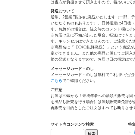
は当方が負担させて頂きますので、着払いにて
発送について
通常、2営業日以内に発送いたします（一部、
いただくものもあります）。日付指定は4日後（
す。お急ぎの場合は、注文時のコメント欄にそ
※お届け先に不備があった場合、転送はできま
す。キャンセルはできませんので、ご注意くだ
※商品名に「【〇/〇以降発送】」という表記
定ができません。また他の商品と併せてご購入
第の発送となりますので、お届け日の指定はで
メッセージカード・のし
メッセージカード・のしは無料でご利用いただ
こちら
でご確認ください。
ご注意
お酒は20歳から！未成年者への酒類の販売は固
を出品し販売を行う場合には酒類販売業免許が
再販売を目的としたご注文はすべてお断りさせ
サイト内コンテンツ検索
特