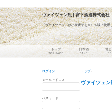
ヴァイツェン瓶 | 宮下酒造株式会社
「ヴァイツェン」は小麦麦芽を５０％以上使用
トップ
日本酒
地ビ
TOP PAGE
SAKE
BE
ログイン
トップ
/
メールアドレス
ヴァイツェン
パスワード