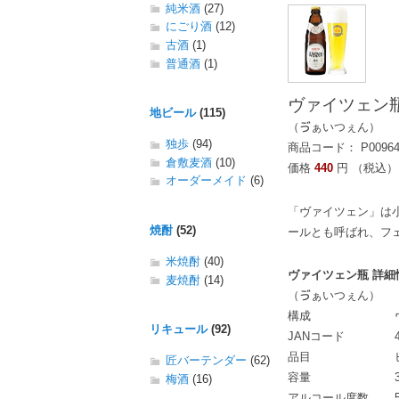
純米酒
(27)
にごり酒
(12)
古酒
(1)
普通酒
(1)
ヴァイツェン
地ビール
(115)
（ゔぁいつぇん）
独歩
(94)
商品コード： P0096
倉敷麦酒
(10)
価格
440
円 （税込）
オーダーメイド
(6)
「ヴァイツェン」は
焼酎
(52)
ールとも呼ばれ、フ
米焼酎
(40)
ヴァイツェン瓶 詳細
麦焼酎
(14)
（ゔぁいつぇん）
構成
リキュール
(92)
JANコード
品目
匠バーテンダー
(62)
容量
梅酒
(16)
アルコール度数