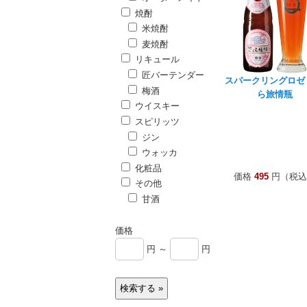
焼酎
米焼酎
麦焼酎
リキュール
匠バーテンダー
スパークリングロゼ
梅酒
ら旅情瓶
ウイスキー
スピリッツ
ジン
ウォッカ
化粧品
価格
495
円（税込
その他
甘酒
価格
円 ～
円