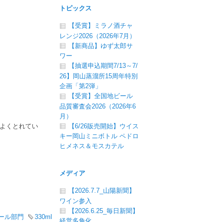
トピックス
【受賞】ミラノ酒チャ
レンジ2026（2026年7月）
【新商品】ゆず太郎サ
ワー
【抽選申込期間7/13～7/
26】岡山蒸溜所15周年特別
企画「第2弾」
【受賞】全国地ビール
品質審査会2026（2026年6
月）
【6/26販売開始】ウイス
よくとれてい
キー岡山ミニボトル ペドロ
ヒメネス＆モスカテル
メディア
【2026.7.7_山陽新聞】
ワイン参入
【2026.6.25_毎日新聞】
ール部門
330ml
経営多角化