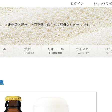
ログイン
ショッピン
し、大麦麦芽と混ぜて上面発酵で作られる酵母入りビールです。
ール
焼酎
リキュール
ウイスキー
スピ
ER
SHOCHU
LIQUEUR
WHISKY
SPI
瓶