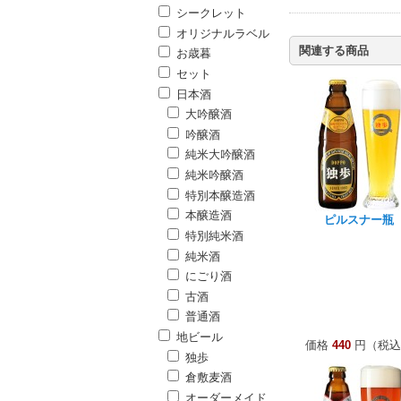
シークレット
オリジナルラベル
関連する商品
お歳暮
セット
日本酒
大吟醸酒
吟醸酒
純米大吟醸酒
純米吟醸酒
特別本醸造酒
本醸造酒
ピルスナー瓶
特別純米酒
純米酒
にごり酒
古酒
普通酒
地ビール
価格
440
円（税込
独歩
倉敷麦酒
オーダーメイド