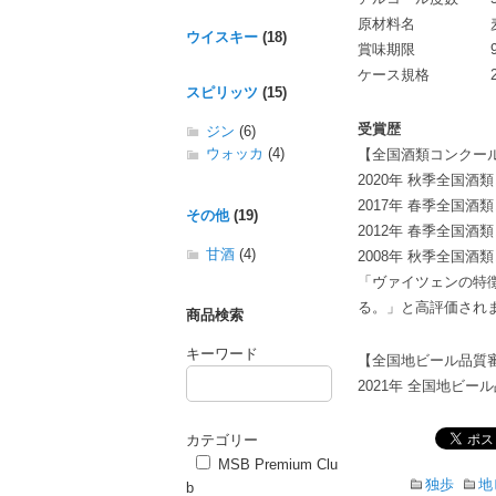
原材料名
ウイスキー
(18)
賞味期限
ケース規格
スピリッツ
(15)
受賞歴
ジン
(6)
ウォッカ
(4)
【全国酒類コンクー
2020年 秋季全国酒
2017年 春季全国酒
その他
(19)
2012年 春季全国酒
甘酒
(4)
2008年 秋季全国酒
「ヴァイツェンの特
る。」と高評価され
商品検索
キーワード
【全国地ビール品質
2021年 全国地ビー
カテゴリー
MSB Premium Clu
独歩
地
b