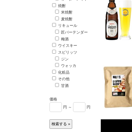
焼酎
米焼酎
麦焼酎
リキュール
匠バーテンダー
梅酒
ウイスキー
スピリッツ
ジン
ウォッカ
化粧品
その他
甘酒
価格
円 ～
円