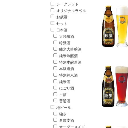
シークレット
オリジナルラベル
お歳暮
セット
日本酒
大吟醸酒
吟醸酒
純米大吟醸酒
純米吟醸酒
特別本醸造酒
本醸造酒
特別純米酒
純米酒
にごり酒
古酒
普通酒
地ビール
独歩
倉敷麦酒
オーダーメイド