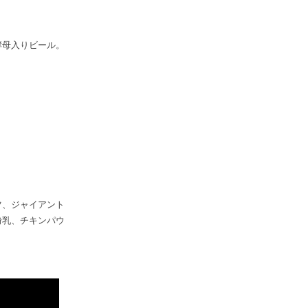
酵母入りビール。
ツ、ジャイアント
粉乳、チキンパウ