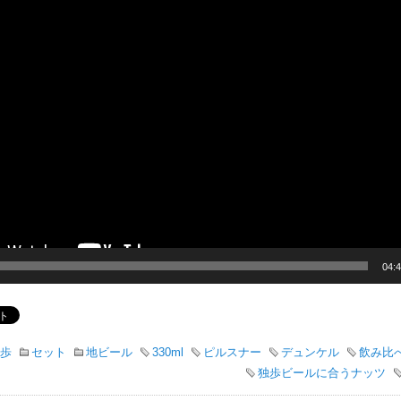
プ
レ
ー
ヤ
ー
04:
歩
セット
地ビール
330ml
ピルスナー
デュンケル
飲み比
独歩ビールに合うナッツ