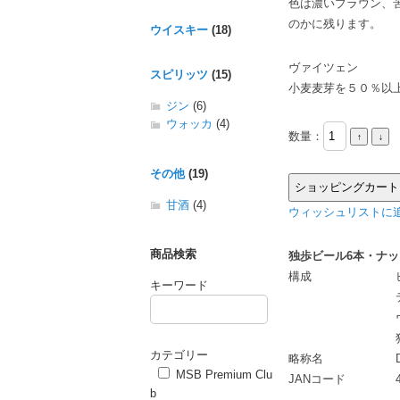
色は濃いブラウン、
のかに残ります。
ウイスキー
(18)
ヴァイツェン
スピリッツ
(15)
小麦麦芽を５０％以
ジン
(6)
ウォッカ
(4)
数量：
その他
(19)
甘酒
(4)
ウィッシュリストに追
商品検索
独歩ビール6本・ナッツ
構成
キーワード
カテゴリー
略称名
MSB Premium Clu
JANコード
b