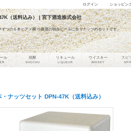
ログイン
ショッピン
47K（送料込み） | 宮下酒造株式会社
本ずつの６本とアメ横 小島屋の独歩ビールに合うナッツのセットです。
ール
焼酎
リキュール
ウイスキー
スピ
ER
SHOCHU
LIQUEUR
WHISKY
SPI
・ナッツセット DPN-47K（送料込み）