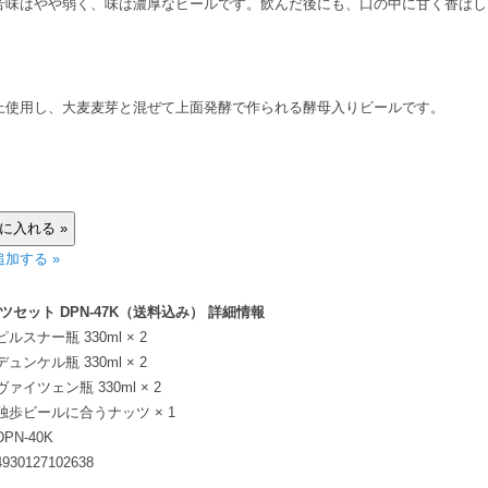
苦味はやや弱く、味は濃厚なビールです。飲んだ後にも、口の中に甘く香ばし
上使用し、大麦麦芽と混ぜて上面発酵で作られる酵母入りビールです。
加する »
セット DPN-47K（送料込み） 詳細情報
ピルスナー瓶 330ml × 2
デュンケル瓶 330ml × 2
ヴァイツェン瓶 330ml × 2
独歩ビールに合うナッツ × 1
DPN-40K
4930127102638