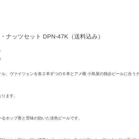
・ナッツセット DPN-47K（送料込み）
0
）
ケル、ヴァイツェンを各２本ずつの６本とアメ横 小島屋の独歩ビールに合う
なります。
いるホップ香と苦味の効いた淡色ビールです。