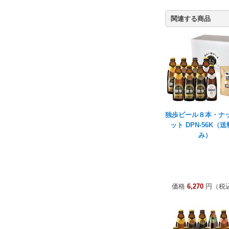
関連する商品
独歩ビール８本・ナ
ット DPN-56K（
み）
価格
6,270
円（税