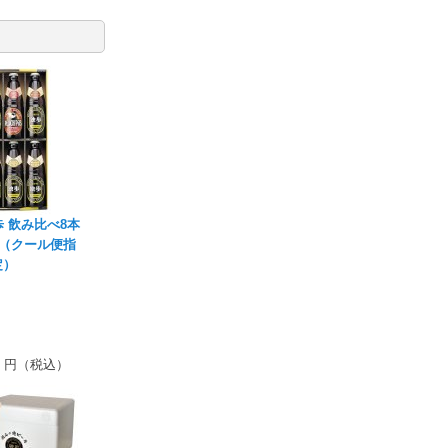
 飲み比べ8本
8（クール便指
定）
円（税込）