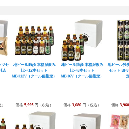
ッツセ
地ビール独歩 本格派飲み
地ビール独歩 本格派飲み
地ビール独歩
送料込
比べ12本セット
比べ6本セット
セット BF
MBH12V（クール便指定）
MBH6V（クール便指定）
込）
価格
5,995
円（税込）
価格
3,080
円（税込）
価格
3,960