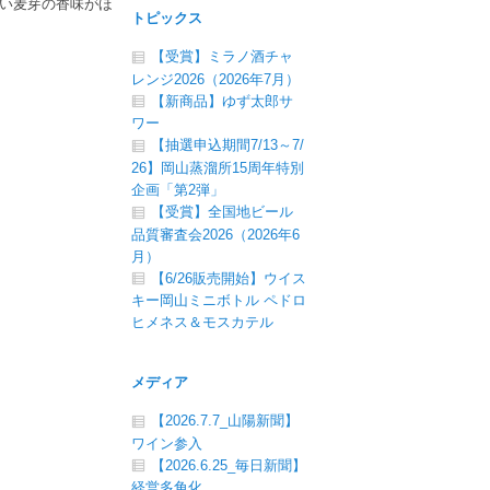
い麦芽の香味がほ
トピックス
【受賞】ミラノ酒チャ
レンジ2026（2026年7月）
【新商品】ゆず太郎サ
ワー
【抽選申込期間7/13～7/
26】岡山蒸溜所15周年特別
企画「第2弾」
【受賞】全国地ビール
品質審査会2026（2026年6
月）
【6/26販売開始】ウイス
キー岡山ミニボトル ペドロ
ヒメネス＆モスカテル
メディア
【2026.7.7_山陽新聞】
ワイン参入
【2026.6.25_毎日新聞】
経営多角化