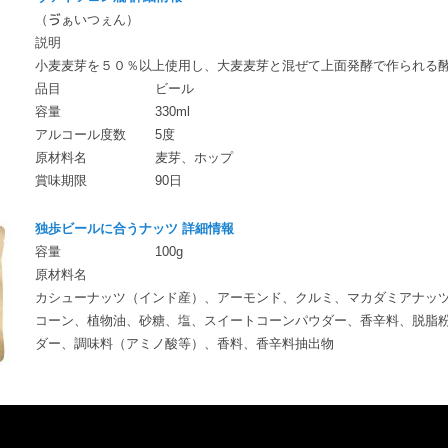
（ゔぁいつぇん）
説明
小麦麦芽を５０％以上使用し、大麦麦芽と混ぜて上面発酵で作られる
品目
ビール
容量
330ml
アルコール度数
5度
原材料名
麦芽、ホップ
賞味期限
90日
独歩ビールに合うナッツ 詳細情報
容量
100g
原材料名
カシューナッツ（インド産）、アーモンド、クルミ、マカダミアナッ
コーン、植物油、砂糖、塩、スイートコーンパウダー、香辛料、脱脂
ダー、調味料（アミノ酸等）、香料、香辛料抽出物
動
画