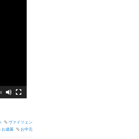
40
べ
ヴァイツェン
お歳暮
お中元