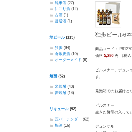
純米酒
(27)
にごり酒
(12)
古酒
(1)
普通酒
(1)
独歩ビール6本
地ビール
(115)
独歩
(94)
商品コード： P9127
倉敷麦酒
(10)
価格
5,280
円 （税込
オーダーメイド
(6)
ピルスナー、デュン
焼酎
(52)
す。
米焼酎
(40)
発泡箱でのお届けと
麦焼酎
(14)
ピルスナー
リキュール
(92)
生きた酵母の入って
匠バーテンダー
(62)
梅酒
(16)
デュンケル