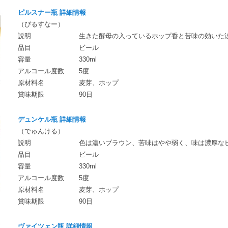
ピルスナー瓶 詳細情報
（ぴるすなー）
説明
生きた酵母の入っているホップ香と苦味の効いた
品目
ビール
容量
330ml
アルコール度数
5度
原材料名
麦芽、ホップ
賞味期限
90日
デュンケル瓶 詳細情報
（でゅんける）
説明
色は濃いブラウン、苦味はやや弱く、味は濃厚な
品目
ビール
容量
330ml
アルコール度数
5度
原材料名
麦芽、ホップ
賞味期限
90日
ヴァイツェン瓶 詳細情報