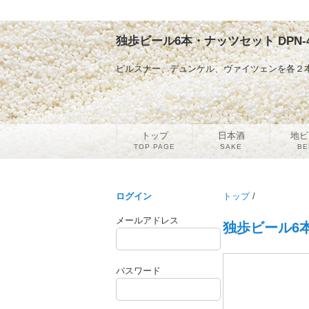
独歩ビール6本・ナッツセット DPN-
ピルスナー、デュンケル、ヴァイツェンを各２
トップ
日本酒
地ビ
TOP PAGE
SAKE
BE
ログイン
トップ
/
メールアドレス
独歩ビール6本
パスワード