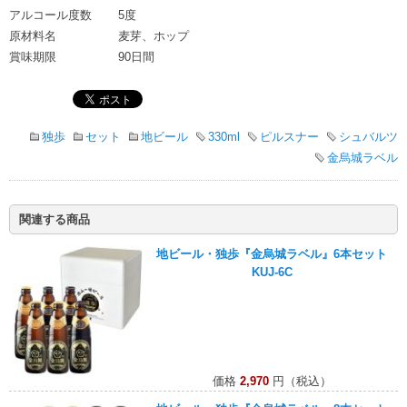
アルコール度数
5度
原材料名
麦芽、ホップ
賞味期限
90日間
独歩
セット
地ビール
330ml
ピルスナー
シュバルツ
金烏城ラベル
関連する商品
地ビール・独歩『金烏城ラベル』6本セット
KUJ-6C
価格
2,970
円（税込）