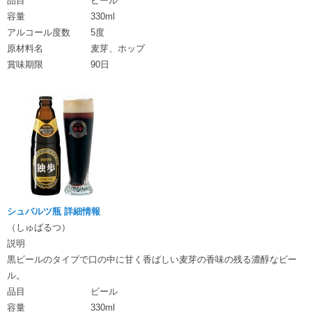
品目
ビール
容量
330ml
アルコール度数
5度
原材料名
麦芽、ホップ
賞味期限
90日
シュバルツ瓶 詳細情報
（しゅばるつ）
説明
黒ビールのタイプで口の中に甘く香ばしい麦芽の香味の残る濃醇なビー
ル。
品目
ビール
容量
330ml