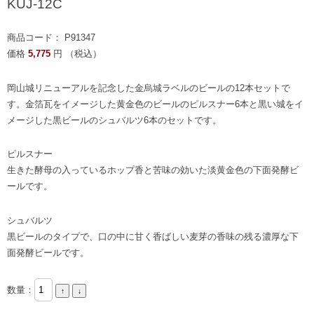
KUJ-12C
商品コード： P91347
価格
5,775
円 （税込）
岡山城リニューアルを記念した金烏城ラベルのビールの12本セットで
す。金箔瓦をイメージした黄金色のビールのピルスナー6本と黒い城をイ
メージした黒ビールのシュバルツ6本のセットです。
ピルスナー
生きた酵母の入っているホップ香と苦味の効いた淡黄金色の下面発酵ビ
ールです。
シュバルツ
黒ビールのタイプで、口の中に甘く香ばしい麦芽の香味の残る濃厚な下
面発酵ビールです。
数量：