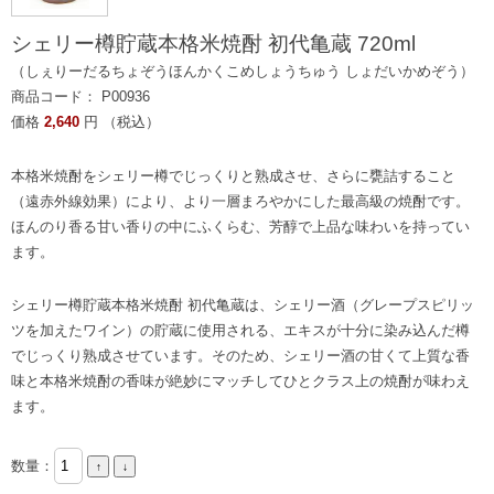
シェリー樽貯蔵本格米焼酎 初代亀蔵 720ml
（しぇりーだるちょぞうほんかくこめしょうちゅう しょだいかめぞう）
商品コード： P00936
価格
2,640
円 （税込）
本格米焼酎をシェリー樽でじっくりと熟成させ、さらに甕詰すること
（遠赤外線効果）により、より一層まろやかにした最高級の焼酎です。
ほんのり香る甘い香りの中にふくらむ、芳醇で上品な味わいを持ってい
ます。
シェリー樽貯蔵本格米焼酎 初代亀蔵は、シェリー酒（グレープスピリッ
ツを加えたワイン）の貯蔵に使用される、エキスが十分に染み込んだ樽
でじっくり熟成させています。そのため、シェリー酒の甘くて上質な香
味と本格米焼酎の香味が絶妙にマッチしてひとクラス上の焼酎が味わえ
ます。
数量：