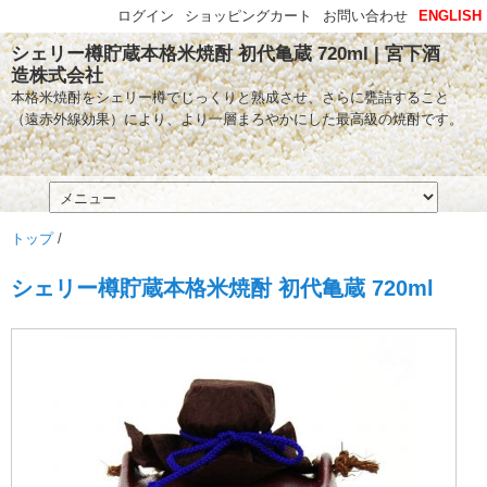
ログイン
ショッピングカート
お問い合わせ
ENGLISH
シェリー樽貯蔵本格米焼酎 初代亀蔵 720ml | 宮下酒
造株式会社
本格米焼酎をシェリー樽でじっくりと熟成させ、さらに甕詰すること
（遠赤外線効果）により、より一層まろやかにした最高級の焼酎です。
トップ
/
シェリー樽貯蔵本格米焼酎 初代亀蔵 720ml