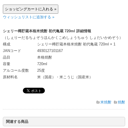
ウィッシュリストに追加する »
シェリー樽貯蔵本格米焼酎 初代亀蔵 720ml 詳細情報
（しぇりーだるちょぞうほんかくこめしょうちゅう しょだいかめぞう）
構成
シェリー樽貯蔵本格米焼酎 初代亀蔵 720ml × 1
JANコード
4930127101167
品目
本格焼酎
容量
720ml
アルコール度数
25度
原材料名
米（国産）・米こうじ（国産米）
米焼酎
焼酎
関連する商品