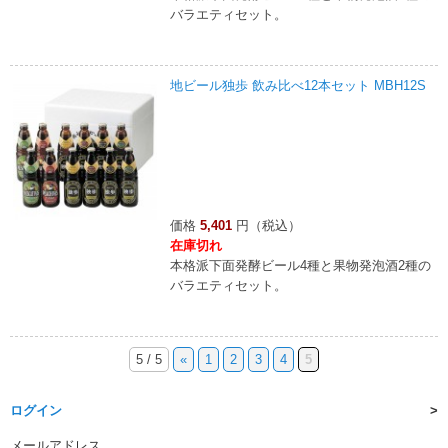
バラエティセット。
地ビール独歩 飲み比べ12本セット MBH12S
価格
5,401
円（税込）
在庫切れ
本格派下面発酵ビール4種と果物発泡酒2種の
バラエティセット。
5 / 5
«
1
2
3
4
5
ログイン
メールアドレス