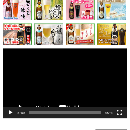
動
画
プ
レ
ー
ヤ
ー
00:00
05:50