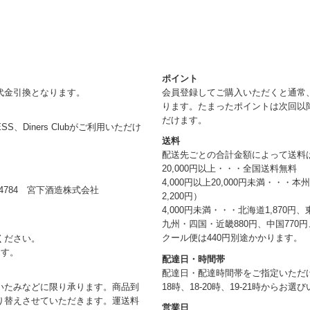
ポイント
代金引換となります。
会員登録してご購入いただくと通常
ります。たまったポイントは次回以
だけます。
RESS、Diners Clubがご利用いただけ
送料
配送先ごとの合計金額によって送料
20,000円以上・・・全国送料無料
4,000円以上20,000円未満・・・
784 宮下酒造株式会社
2,200円）
4,000円未満・・・北海道1,870円、
九州・四国・近畿880円、中国770円、
クール便は440円別途かかります。
ください。
ます。
配達日・時間帯
配達日・配達時間帯をご指定いただけま
18時、18-20時、19-21時からお
いたみなどに限り承ります。商品到
り替えさせていただきます。運送料
営業日