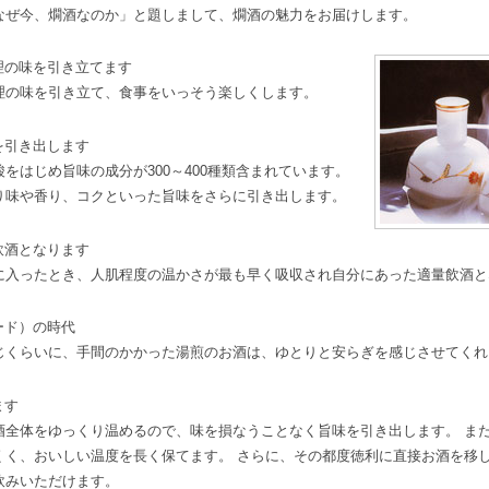
なぜ今、燗酒なのか」と題しまして、燗酒の魅力をお届けします。
理の味を引き立てます
理の味を引き立て、食事をいっそう楽しくします。
を引き出します
をはじめ旨味の成分が300～400種類含まれています。
り味や香り、コクといった旨味をさらに引き出します。
飲酒となります
に入ったとき、人肌程度の温かさが最も早く吸収され自分にあった適量飲酒と
ード）の時代
じくらいに、手間のかかった湯煎のお酒は、ゆとりと安らぎを感じさせてくれ
ます
酒全体をゆっくり温めるので、味を損なうことなく旨味を引き出します。 ま
くく、おいしい温度を長く保てます。 さらに、その都度徳利に直接お酒を移
飲みいただけます。