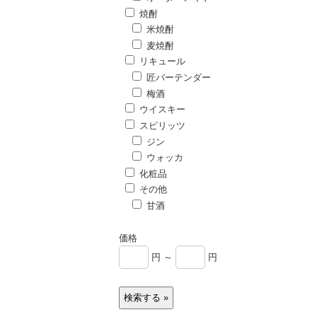
焼酎
米焼酎
麦焼酎
リキュール
匠バーテンダー
梅酒
ウイスキー
スピリッツ
ジン
ウォッカ
化粧品
その他
甘酒
価格
円 ～
円