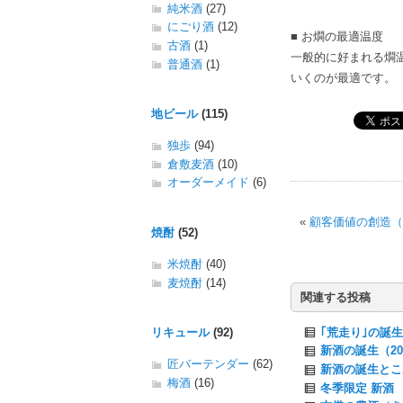
純米酒
(27)
にごり酒
(12)
■ お燗の最適温度
古酒
(1)
一般的に好まれる燗
普通酒
(1)
いくのが最適です。
地ビール
(115)
独歩
(94)
倉敷麦酒
(10)
オーダーメイド
(6)
«
顧客価値の創造（2
焼酎
(52)
米焼酎
(40)
麦焼酎
(14)
関連する投稿
｢荒走り｣の誕生
リキュール
(92)
新酒の誕生（20
匠バーテンダー
(62)
新酒の誕生とこれ
梅酒
(16)
冬季限定 新酒 