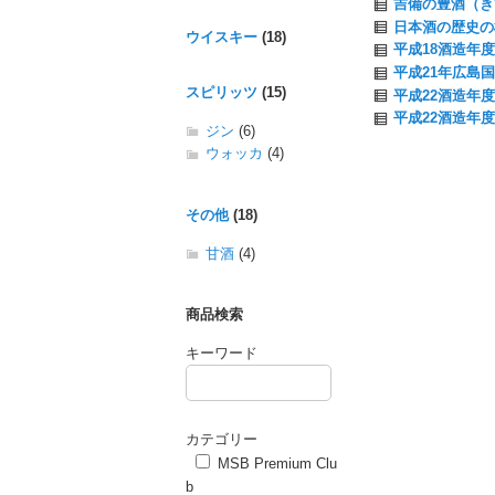
吉備の豊酒（き
日本酒の歴史の概
ウイスキー
(18)
平成18酒造年度
平成21年広島国
スピリッツ
(15)
平成22酒造年度
平成22酒造年度
ジン
(6)
ウォッカ
(4)
その他
(18)
甘酒
(4)
商品検索
キーワード
カテゴリー
MSB Premium Clu
b