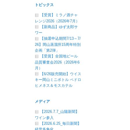
トピックス
【受賞】ミラノ酒チャ
レンジ2026（2026年7月）
【新商品】ゆず太郎サ
ワー
【抽選申込期間7/13～7/
26】岡山蒸溜所15周年特別
企画「第2弾」
【受賞】全国地ビール
品質審査会2026（2026年6
月）
【6/26販売開始】ウイス
キー岡山ミニボトル ペドロ
ヒメネス＆モスカテル
メディア
【2026.7.7_山陽新聞】
ワイン参入
【2026.6.25_毎日新聞】
経営多角化