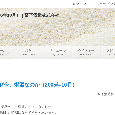
ログイン
ショッピン
年10月） | 宮下酒造株式会社
ール
焼酎
リキュール
ウイスキー
スピ
ER
SHOCHU
LIQUEUR
WHISKY
SPI
今、燗酒なのか（2005年10月）
宮下酒造株
、気候のいい季節になってきました。
美味しい時期になってきたと思います。