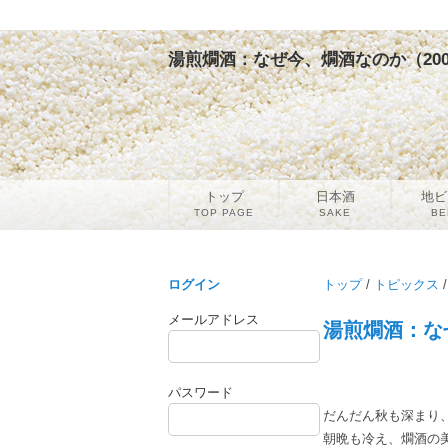
湯煎燗酒：なぜ今、燗酒なのか（2005
トップ
日本酒
地ビ
TOP PAGE
SAKE
BE
ログイン
トップ
/
トピックス
/
メールアドレス
湯煎燗酒：なぜ
パスワード
だんだん秋も深まり
朝晩も冷え、燗酒の