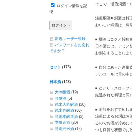
そこで「湯煎燗酒：
ログイン情報を記
憶
湯煎燗酒■ 燗酒は料
おいしい燗酒は、料
新規ユーザー登録
■ 燗酒はコクと旨味
パスワードをお忘れ
日本酒には、アミノ酸
ですか ?
お燗をすることによ
セット
(173)
■ 自分にあった適量
アルコールは胃の中
日本酒
(143)
■ ゆとり（スローフ
大吟醸酒
(19)
厳選された料理と同
吟醸酒
(5)
純米大吟醸酒
(30)
■ 湯煎をおすすめし
純米吟醸酒
(50)
湯煎によるお燗はお
特別本醸造酒
(3)
本醸造酒
(20)
るのでお酒が冷めに
特別純米酒
(12)
つも良質な状態でお