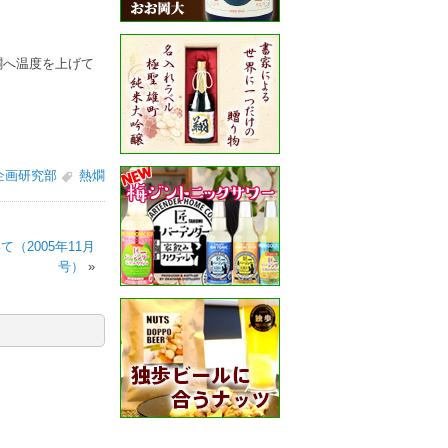
燗へ温度を上げて
企画研究部
熱燗
（2005年11月
号）
»