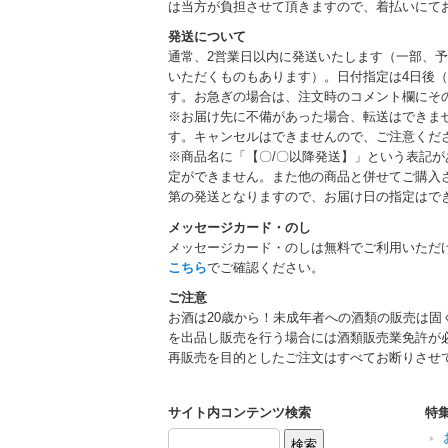
は当方が負担させて頂きますので、着払いにて
発送について
通常、2営業日以内に発送いたします（一部、
いただくものもあります）。日付指定は4日後（
す。お急ぎの場合は、注文時のコメント欄にそ
※お届け先に不備があった場合、転送はできま
す。キャンセルはできませんので、ご注意くだ
※商品名に「【〇/〇以降発送】」という表記
定ができません。また他の商品と併せてご購入
第の発送となりますので、お届け日の指定はで
メッセージカード・のし
メッセージカード・のしは無料でご利用いただ
こちら
でご確認ください。
ご注意
お酒は20歳から！未成年者への酒類の販売は固
を出品し販売を行う場合には酒類販売業免許が
再販売を目的としたご注文はすべてお断りさせ
サイト内コンテンツ検索
特