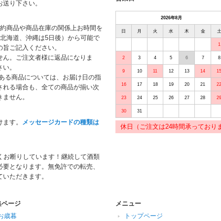
お送り下さい。
2026年8月
予約商品や商品在庫の関係上お時間を
日
月
火
水
木
金
北海道、沖縄は5日後）から可能で
1
の旨ご記入ください。
せん。ご注文者様に返品になりま
2
3
4
5
6
7
8
さい。
9
10
11
12
13
14
1
がある商品については、お届け日の指
16
17
18
19
20
21
2
される場合も、全ての商品が揃い次
きません。
23
24
25
26
27
28
2
30
31
けます。
メッセージカードの種類は
休日（ご注文は24時間承っており
くお断りしています！継続して酒類
必要となります。無免許での転売、
ていただきます。
集ページ
メニュー
お歳暮
トップページ