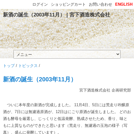
ログイン
ショッピングカート
お問い合わせ
ENGLISH
新酒の誕生（2003年11月） | 宮下酒造株式会社
トップ
/
トピックス
/
新酒の誕生（2003年11月）
宮下酒造株式会社 企画研究部
ついに本年度の新酒が完成しました。 11月4日、5日には荒走り吟醸原
酒が、7日には無濾過原酒が、12日はにごり原酒が誕生しました。 どのお
酒も酵母を厳選し、じっくりと低温発酵、熟成させたため、香り、味と
もに上質なものができたと思います（荒走り、無濾過の玉泡の様子（写
真）、盛んに発酵しています）。