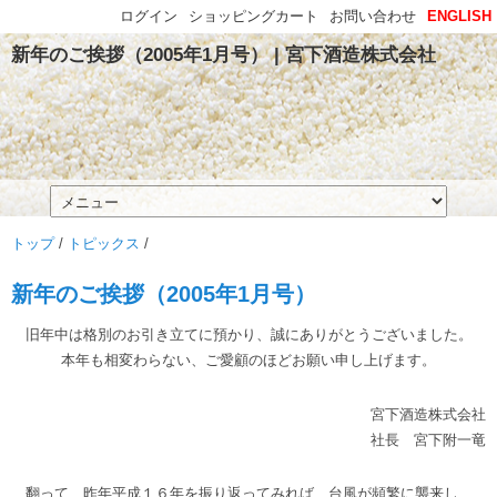
ログイン
ショッピングカート
お問い合わせ
ENGLISH
新年のご挨拶（2005年1月号） | 宮下酒造株式会社
トップ
/
トピックス
/
新年のご挨拶（2005年1月号）
旧年中は格別のお引き立てに預かり、誠にありがとうございました。
本年も相変わらない、ご愛顧のほどお願い申し上げます。
宮下酒造株式会社
社長 宮下附一竜
翻って、昨年平成１６年を振り返ってみれば、台風が頻繁に襲来し、