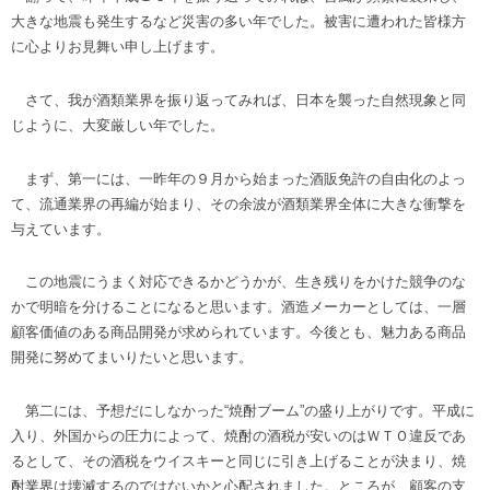
大きな地震も発生するなど災害の多い年でした。被害に遭われた皆様方
に心よりお見舞い申し上げます。
さて、我が酒類業界を振り返ってみれば、日本を襲った自然現象と同
じように、大変厳しい年でした。
まず、第一には、一昨年の９月から始まった酒販免許の自由化のよっ
て、流通業界の再編が始まり、その余波が酒類業界全体に大きな衝撃を
与えています。
この地震にうまく対応できるかどうかが、生き残りをかけた競争のな
かで明暗を分けることになると思います。酒造メーカーとしては、一層
顧客価値のある商品開発が求められています。今後とも、魅力ある商品
開発に努めてまいりたいと思います。
第二には、予想だにしなかった“焼酎ブーム”の盛り上がりです。平成に
入り、外国からの圧力によって、焼酎の酒税が安いのはＷＴＯ違反であ
るとして、その酒税をウイスキーと同じに引き上げることが決まり、焼
酎業界は壊滅するのではないかと心配されました。ところが、顧客の支