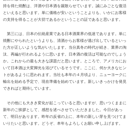
持を得た焼酎は、洋酒や日本酒を蹴散らせています。誠にみごとな復活
といえると思います。単に価格が安いということよりも、いかにお客様
の支持を得ることが大切であるかということの証であると思います。
第三には、日本の伝統産業である日本酒業界の低迷であります。単に
焼酎にやられたというよりも、清酒からお客様が逃げ出しているといっ
た方が正しいような気がいたします。当分真冬の時代が続き、業界の淘
汰、再編が行われるように思います。日本酒の復活は可能なのでしょう
か。これからの最も大きな課題だと思います。ところで、アメリカにお
いて日本酒は大変脚光を浴びているそうです。ここに、何か大きなヒン
トがあるように思われます。当社も本年の４月頃より、ニューヨークに
輸出を始める予定で、現在準備を始めています。新しいきっかけを発見
できればと期待しています。
その他にも大きき変化が起こっていると思いますが、思いつくままに
新年のご挨拶として、感想を述べさせていただきました。今日があっ
て、明日があります。昨年の反省の上に、本年の新しい芽を見つけてま
いりたいと思います。どうぞ、本年もよろしくお願い申し上げます。