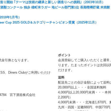
造り開始 ｢テーマは技術の継承と新しい酒造りへの挑戦｣（2003年10月）
国酒類コンクール 独歩 雄町米ラガー 地ビール部門第1位 長期樫樽貯蔵 米焼酎
018年1月号）
nal Beer Cup 2025 GOLD＆カテゴリーチャンピオン受賞（2025年11月）
ポイント
代金引換となります。
会員登録してご購入いただくと通常
ります。たまったポイントは次回以
だけます。
RESS、Diners Clubがご利用いただけ
送料
配送先ごとの合計金額によって送料
20,000円以上・・・全国送料無料
4,000円以上20,000円未満・・・
784 宮下酒造株式会社
2,200円）
4,000円未満・・・北海道1,870円、
九州・四国・近畿880円、中国770円、