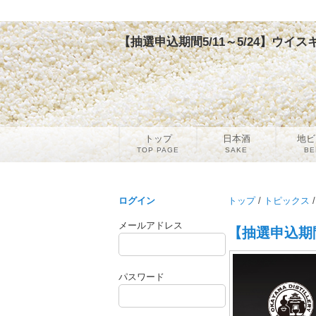
【抽選申込期間5/11～5/24】ウイ
トップ
日本酒
地ビ
TOP PAGE
SAKE
BE
ログイン
トップ
/
トピックス
/
メールアドレス
【抽選申込期間
パスワード