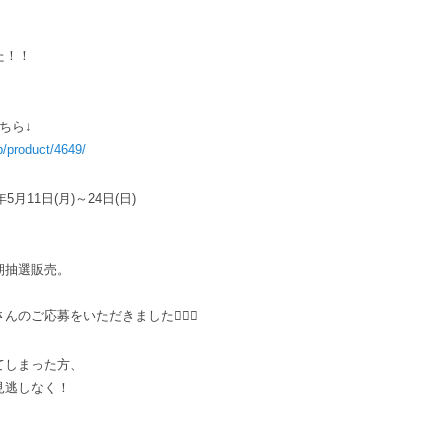
た！！
ちら↓
p/product/4649/
5月11日(月)～24日(日)
期抽選販売。
のご応募をいただきました🙇🏻‍♀️
てしまった方、
見逃しなく！