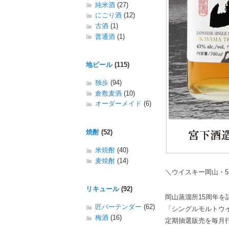
純米酒
(27)
にごり酒
(12)
古酒
(1)
普通酒
(1)
地ビール
(115)
独歩
(94)
倉敷麦酒
(10)
オーダーメイド
(6)
焼酎
(52)
米焼酎
(40)
麦焼酎
(14)
＼ウイスキー岡山・
リキュール
(92)
岡山蒸溜所15周年を
匠バーテンダー
(62)
「シングルモルトウ
梅酒
(16)
定期抽選販売を毎月行