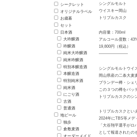
シングルモルト
シークレット
ウイスキー岡山
オリジナルラベル
トリプルカスク
お歳暮
セット
日本酒
内容量：700ml
大吟醸酒
アルコール度数：43
吟醸酒
19,800円（税込）
純米大吟醸酒
-———————
純米吟醸酒
特別本醸造酒
シングルモルトウイ
本醸造酒
岡山県産の二条大麦麦
特別純米酒
ブランデー樽・シェ
純米酒
この３つの樽をバッ
にごり酒
トリプルカスクのシ
古酒
普通酒
トリプルカスクとい
地ビール
2024年にTBS等メ
独歩
「大谷翔平選手がロ
倉敷麦酒
として報道されたの
オーダーメイド