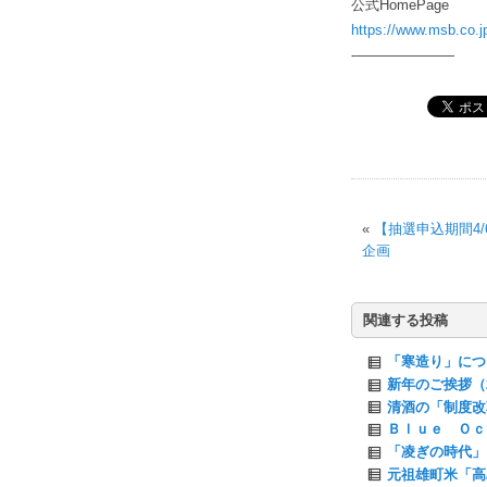
公式HomePage
https://www.msb.co.j
-———————
«
【抽選申込期間4/
企画
関連する投稿
「寒造り」につい
新年のご挨拶（2
清酒の「制度改革
Ｂｌｕｅ Ｏｃ
「凌ぎの時代」（
元祖雄町米「高