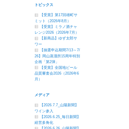
トピックス
【受賞】第17回雄町サ
ミット（2026年8月）
【受賞】ミラノ酒チャ
レンジ2026（2026年7月）
【新商品】ゆず太郎サ
ワー
【抽選申込期間7/13～7/
26】岡山蒸溜所15周年特別
企画「第2弾」
【受賞】全国地ビール
品質審査会2026（2026年6
月）
メディア
【2026.7.7_山陽新聞】
ワイン参入
【2026.6.25_毎日新聞】
経営多角化
【2026.6.26_山陽新聞】