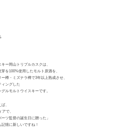
%
スキー岡山トリプルカスクは、
芽を100%使用したモルト原酒を、
リー樽・ミズナラ樽で3年以上熟成させ、
ティングした
ングルモルトウイスキーです。
えば、
ディアで、
バーツ監督の誕生日に贈った」
も記憶に新しいですね！