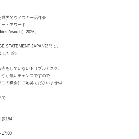
た世界的ウイスキー品評会
キー・アワード
ies Awards）2026」
 AGE STATEMENT JAPAN部門で、
ました🥉✨
販売をしていないトリプルカスク。
かなか無いチャンスですので、
ひこの機会にご応募くださいませ😊
まで
原184
17:00