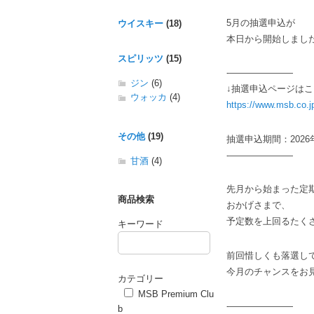
5月の抽選申込が
ウイスキー
(18)
本日から開始しまし
スピリッツ
(15)
-———————
ジン
(6)
↓抽選申込ページはこ
ウォッカ
(4)
https://www.msb.co.j
その他
(19)
抽選申込期間：2026年
-———————
甘酒
(4)
先月から始まった定
商品検索
おかげさまで、
予定数を上回るたくさん
キーワード
前回惜しくも落選し
今月のチャンスをお
カテゴリー
MSB Premium Clu
-———————
b