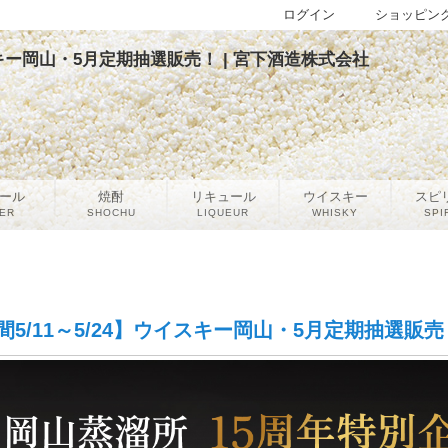
ログイン
ショッピン
スキー岡山・5月定期抽選販売！ | 宮下酒造株式会社
ール
焼酎
リキュール
ウイスキー
スピ
ER
SHOCHU
LIQUEUR
WHISKY
SPI
5/11～5/24】ウイスキー岡山・5月定期抽選販売