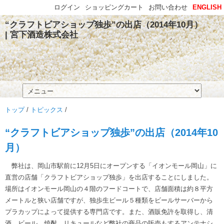
ログイン
ショッピングカート
お問い合わせ
ENGLISH
“クラフトビアショップ独歩”の出店（2014年10月）
| 宮下酒造株式会社
トップ
/
トピックス
/
“クラフトビアショップ独歩”の出店（2014年10
月）
弊社は、岡山市駅前に12月5日にオープンする「イオンモール岡山」に
直営の店舗「クラフトビアショップ独歩」を出店することにしました。
場所はイオンモール岡山の４階のフードコートで、店舗面積は約８平方
メートルと狭い店舗ですが、独歩生ビール５種類をビールサーバーから
プラカップによって提供する専門店です。また、酒販免許を取得し、清
酒、ビール、焼酎、リキュールなど弊社の商品の販売もするアンテナシ