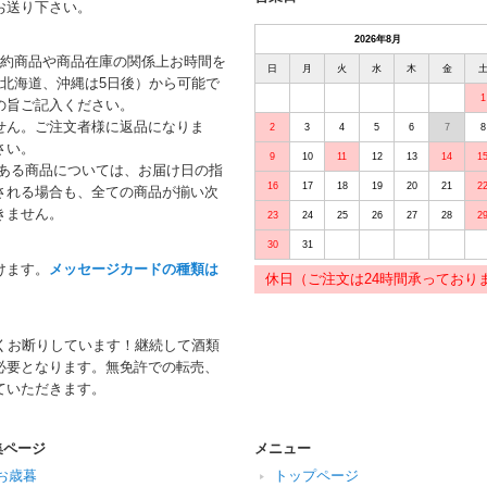
お送り下さい。
2026年8月
予約商品や商品在庫の関係上お時間を
日
月
火
水
木
金
北海道、沖縄は5日後）から可能で
1
の旨ご記入ください。
せん。ご注文者様に返品になりま
2
3
4
5
6
7
8
さい。
9
10
11
12
13
14
1
がある商品については、お届け日の指
16
17
18
19
20
21
2
される場合も、全ての商品が揃い次
きません。
23
24
25
26
27
28
2
30
31
けます。
メッセージカードの種類は
休日（ご注文は24時間承っており
くお断りしています！継続して酒類
必要となります。無免許での転売、
ていただきます。
集ページ
メニュー
お歳暮
トップページ