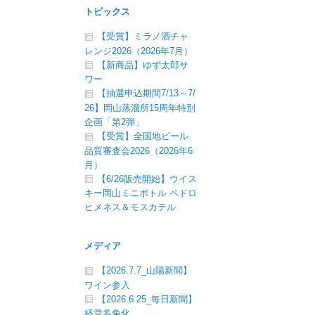
トピックス
【受賞】ミラノ酒チャ
レンジ2026（2026年7月）
【新商品】ゆず太郎サ
ワー
【抽選申込期間7/13～7/
26】岡山蒸溜所15周年特別
企画「第2弾」
【受賞】全国地ビール
品質審査会2026（2026年6
月）
【6/26販売開始】ウイス
キー岡山ミニボトル ペドロ
ヒメネス＆モスカテル
メディア
【2026.7.7_山陽新聞】
ワイン参入
【2026.6.25_毎日新聞】
経営多角化