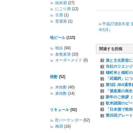
純米酒
(27)
にごり酒
(12)
古酒
(1)
普通酒
(1)
«
平成27酒造年度 
年5月）
地ビール
(115)
独歩
(94)
関連する投稿
倉敷麦酒
(10)
オーダーメイド
(6)
酒と文化変容につ
当社のリエンジ
雄町米と雄町の名
焼酎
(52)
「武蔵鍔」につい
第5回 JBA通
米焼酎
(40)
「酒造業の再生
麦焼酎
(14)
新年のご挨拶（2
欧米諸国のビー
「日本酒で乾杯
リキュール
(92)
第26回グレー
匠バーテンダー
(62)
梅酒
(16)