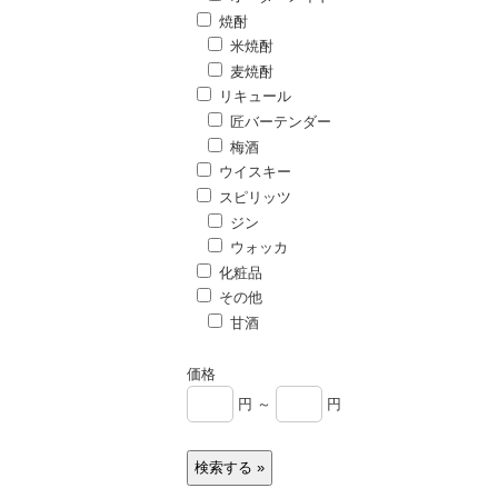
焼酎
米焼酎
麦焼酎
リキュール
匠バーテンダー
梅酒
ウイスキー
スピリッツ
ジン
ウォッカ
化粧品
その他
甘酒
価格
円 ～
円