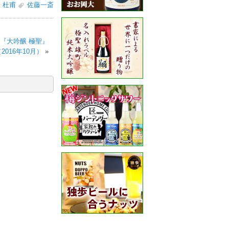
杜甫
佐藤一斎
て『大吟醸 極聖』
016年10月）
»