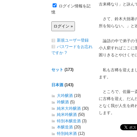
古来稀なり」と詠ん
ログイン情報を記
憶
さて、鈴木大拙著の
所を知らない。」と
新規ユーザー登録
論語の中で弟子の子
パスワードをお忘れ
小人窮すればここに
ですか ?
困りきるとやけくそ
セット
(173)
私も古稀を迎えまし
ます。
日本酒
(143)
ところで、佐藤一斎
大吟醸酒
(19)
に古稀を迎え、だん
吟醸酒
(5)
となく我が人生を終
純米大吟醸酒
(30)
します。
純米吟醸酒
(50)
特別本醸造酒
(3)
本醸造酒
(20)
特別純米酒
(12)