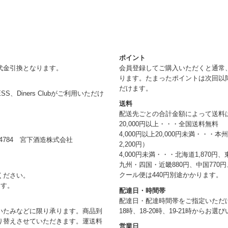
ポイント
代金引換となります。
会員登録してご購入いただくと通常
ります。たまったポイントは次回以
だけます。
RESS、Diners Clubがご利用いただけ
送料
配送先ごとの合計金額によって送料
20,000円以上・・・全国送料無料
4,000円以上20,000円未満・・・
784 宮下酒造株式会社
2,200円）
4,000円未満・・・北海道1,870円、
九州・四国・近畿880円、中国770円、
クール便は440円別途かかります。
ください。
ます。
配達日・時間帯
配達日・配達時間帯をご指定いただけま
18時、18-20時、19-21時からお
いたみなどに限り承ります。商品到
り替えさせていただきます。運送料
営業日