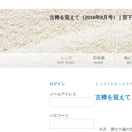
古稀を迎えて（2016年8月号） | 
トップ
日本酒
地ビ
TOP PAGE
SAKE
BE
ログイン
トップ
/
トピックス
/
メールアドレス
古稀を迎えて（
パスワード
今月、満七十歳の古