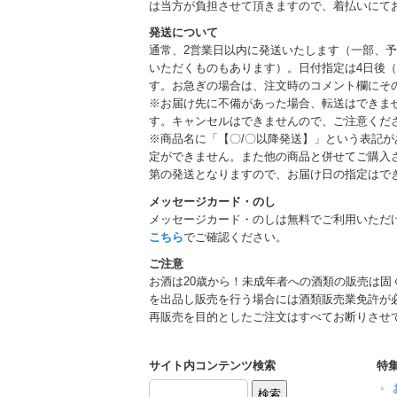
は当方が負担させて頂きますので、着払いにて
発送について
通常、2営業日以内に発送いたします（一部、
いただくものもあります）。日付指定は4日後（
す。お急ぎの場合は、注文時のコメント欄にそ
※お届け先に不備があった場合、転送はできま
す。キャンセルはできませんので、ご注意くだ
※商品名に「【〇/〇以降発送】」という表記
定ができません。また他の商品と併せてご購入
第の発送となりますので、お届け日の指定はで
メッセージカード・のし
メッセージカード・のしは無料でご利用いただ
こちら
でご確認ください。
ご注意
お酒は20歳から！未成年者への酒類の販売は固
を出品し販売を行う場合には酒類販売業免許が
再販売を目的としたご注文はすべてお断りさせ
サイト内コンテンツ検索
特