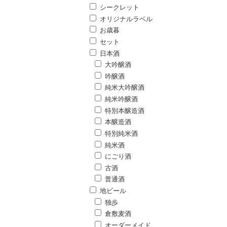
シークレット
オリジナルラベル
お歳暮
セット
日本酒
大吟醸酒
吟醸酒
純米大吟醸酒
純米吟醸酒
特別本醸造酒
本醸造酒
特別純米酒
純米酒
にごり酒
古酒
普通酒
地ビール
独歩
倉敷麦酒
オーダーメイド