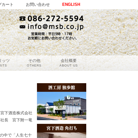
グカート
お問い合わせ
ENGLISH
リッツ
その他
会社概要
RITS
OTHERS
ABOUT US
宮下酒造株式会社
社長 宮下附一竜
の中で「人生七十