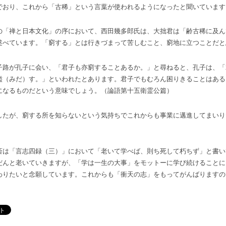
でおり、これから「古稀」という言葉が使われるようになったと聞いています
「禅と日本文化」の序において、西田幾多郎氏は、大拙君は「齢古稀に及ん
述べています。「窮する」とは行きづまって苦しむこと、窮地に立つことだと
路が孔子に会い、「君子も亦窮することあるか。」と尋ねると、孔子は、「
濫（みだ）す。」といわれたとあります。君子でもむろん困りきることはある
になるものだという意味でしょう。（論語第十五衛霊公篇）
たが、窮する所を知らないという気持ちでこれからも事業に邁進してまいり
は「言志四録（三）」において「老いて学べば、則ち死して朽ちず」と書い
だんと老いていきますが、「学は一生の大事」をモットーに学び続けることに
わりたいと念願しています。これからも「衝天の志」をもってがんばりますの