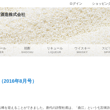
ログイン
ショッピン
宮下酒造株式会社
ール
焼酎
リキュール
ウイスキー
スピ
ER
SHOCHU
LIQUEUR
WHISKY
SPI
2016年8月号）
稀を迎えることができました。唐代の詩聖杜甫は、「曲江」という七言律詩