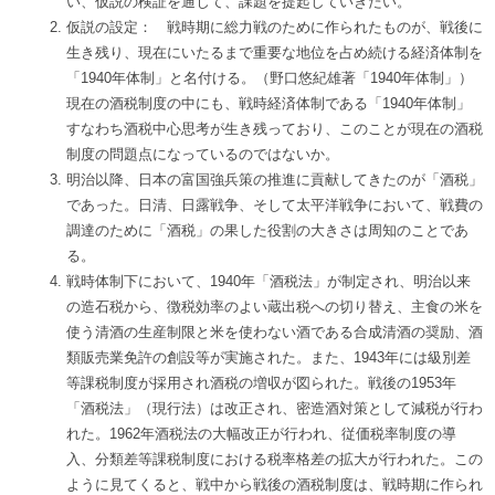
い、仮説の検証を通じて、課題を提起していきたい。
仮説の設定： 戦時期に総力戦のために作られたものが、戦後に
生き残り、現在にいたるまで重要な地位を占め続ける経済体制を
「1940年体制」と名付ける。（野口悠紀雄著「1940年体制」）
現在の酒税制度の中にも、戦時経済体制である「1940年体制」
すなわち酒税中心思考が生き残っており、このことが現在の酒税
制度の問題点になっているのではないか。
明治以降、日本の富国強兵策の推進に貢献してきたのが「酒税」
であった。日清、日露戦争、そして太平洋戦争において、戦費の
調達のために「酒税」の果した役割の大きさは周知のことであ
る。
戦時体制下において、1940年「酒税法」が制定され、明治以来
の造石税から、徴税効率のよい蔵出税への切り替え、主食の米を
使う清酒の生産制限と米を使わない酒である合成清酒の奨励、酒
類販売業免許の創設等が実施された。また、1943年には級別差
等課税制度が採用され酒税の増収が図られた。戦後の1953年
「酒税法」（現行法）は改正され、密造酒対策として減税が行わ
れた。1962年酒税法の大幅改正が行われ、従価税率制度の導
入、分類差等課税制度における税率格差の拡大が行われた。この
ように見てくると、戦中から戦後の酒税制度は、戦時期に作られ