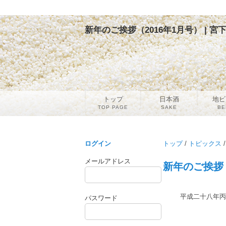
新年のご挨拶（2016年1月号） | 
トップ
日本酒
地ビ
TOP PAGE
SAKE
BE
ログイン
トップ
/
トピックス
/
メールアドレス
新年のご挨拶（
平成二十八年丙
パスワード