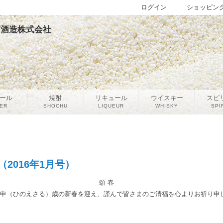
ログイン
ショッピン
宮下酒造株式会社
ール
焼酎
リキュール
ウイスキー
スピ
ER
SHOCHU
LIQUEUR
WHISKY
SPI
2016年1月号）
頌 春
申（ひのえさる）歳の新春を迎え、謹んで皆さまのご清福を心よりお祈り申