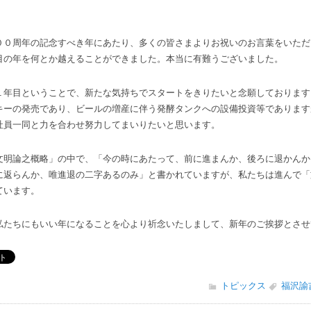
０周年の記念すべき年にあたり、多くの皆さまよりお祝いのお言葉をいただ
目の年を何とか越えることができました。本当に有難うございました。
年目ということで、新たな気持ちでスタートをきりたいと念願しております
キーの発売であり、ビールの増産に伴う発酵タンクへの設備投資等であります
社員一同と力を合わせ努力してまいりたいと思います。
明論之概略」の中で、「今の時にあたって、前に進まんか、後ろに退かんか
に返らんか、唯進退の二字あるのみ」と書かれていますが、私たちは進んで「
ています。
たちにもいい年になることを心より祈念いたしまして、新年のご挨拶とさせ
トピックス
福沢諭