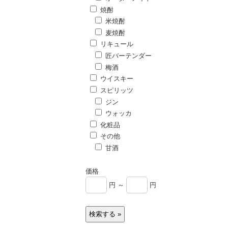
焼酎
米焼酎
麦焼酎
リキュール
匠バーテンダー
梅酒
ウイスキー
スピリッツ
ジン
ウォッカ
化粧品
その他
甘酒
価格
円 ～
円