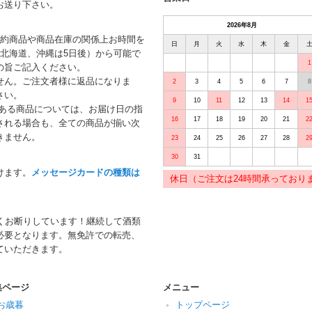
お送り下さい。
2026年8月
予約商品や商品在庫の関係上お時間を
日
月
火
水
木
金
北海道、沖縄は5日後）から可能で
1
の旨ご記入ください。
せん。ご注文者様に返品になりま
2
3
4
5
6
7
8
さい。
9
10
11
12
13
14
1
がある商品については、お届け日の指
16
17
18
19
20
21
2
される場合も、全ての商品が揃い次
きません。
23
24
25
26
27
28
2
30
31
けます。
メッセージカードの種類は
休日（ご注文は24時間承っており
くお断りしています！継続して酒類
必要となります。無免許での転売、
ていただきます。
集ページ
メニュー
お歳暮
トップページ