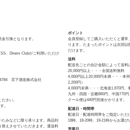
ポイント
代金引換となります。
会員登録してご購入いただくと通常
ります。たまったポイントは次回以
だけます。
RESS、Diners Clubがご利用いただけ
送料
配送先ごとの合計金額によって送料
20,000円以上・・・全国送料無料
4,000円以上20,000円未満・・・
784 宮下酒造株式会社
2,200円）
4,000円未満・・・北海道1,870円、
九州・四国・近畿880円、中国770円、
クール便は440円別途かかります。
ください。
ます。
配達日・時間帯
配達日・配達時間帯をご指定いただけま
18時、18-20時、19-21時からお
いたみなどに限り承ります。商品到
り替えさせていただきます。運送料
営業日