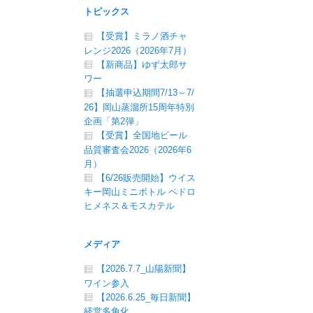
トピックス
【受賞】ミラノ酒チャ
レンジ2026（2026年7月）
【新商品】ゆず太郎サ
ワー
【抽選申込期間7/13～7/
26】岡山蒸溜所15周年特別
企画「第2弾」
【受賞】全国地ビール
品質審査会2026（2026年6
月）
【6/26販売開始】ウイス
キー岡山ミニボトル ペドロ
ヒメネス＆モスカテル
メディア
【2026.7.7_山陽新聞】
ワイン参入
【2026.6.25_毎日新聞】
経営多角化