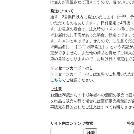
は当方が負担させて頂きますので、着払いにて
発送について
通常、2営業日以内に発送いたします（一部、
いただくものもあります）。日付指定は4日後（
す。お急ぎの場合は、注文時のコメント欄にそ
※お届け先に不備があった場合、転送はできま
す。キャンセルはできませんので、ご注意くだ
※商品名に「【〇/〇以降発送】」という表記
定ができません。また他の商品と併せてご購入
第の発送となりますので、お届け日の指定はで
メッセージカード・のし
メッセージカード・のしは無料でご利用いただ
こちら
でご確認ください。
ご注意
お酒は20歳から！未成年者への酒類の販売は固
を出品し販売を行う場合には酒類販売業免許が
再販売を目的としたご注文はすべてお断りさせ
サイト内コンテンツ検索
特