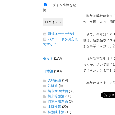
ログイン情報を記
憶
昨年は弊社創業１０
のご支援によって節
新規ユーザー登録
さて、今年は１０１
パスワードをお忘れ
題は、新製品ウイス
ですか ?
きな事業に向けて、
セット
(173)
福沢諭吉先生は「文
わんか、退いて野蛮
て行きたいと希望し
日本酒
(143)
大吟醸酒
(19)
本年が皆さまにも私
吟醸酒
(5)
純米大吟醸酒
(30)
純米吟醸酒
(50)
特別本醸造酒
(3)
本醸造酒
(20)
特別純米酒
(12)