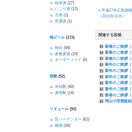
純米酒
(27)
にごり酒
(12)
«
平成27年広島国
古酒
(1)
（2015年10月）
普通酒
(1)
関連する投稿
地ビール
(115)
新春のご挨拶（2
独歩
(94)
新春のご挨拶（2
倉敷麦酒
(10)
新春のご挨拶（2
オーダーメイド
(6)
新年のご挨拶（2
新年のご挨拶（2
焼酎
(52)
新年のご挨拶（2
新年のご挨拶（2
米焼酎
(40)
新年のご挨拶（2
麦焼酎
(14)
新春のご挨拶（2
岡山小売酒販組合
リキュール
(92)
匠バーテンダー
(62)
梅酒
(16)