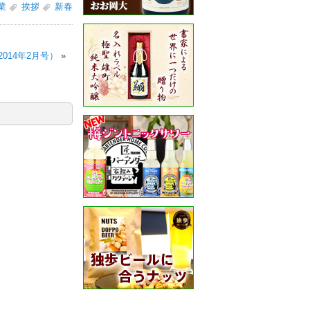
業
挨拶
新春
014年2月号）
»