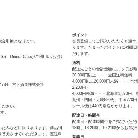
ポイント
代金引換となります。
会員登録してご購入いただくと通常
ります。たまったポイントは次回以
だけます。
RESS、Diners Clubがご利用いただけ
送料
配送先ごとの合計金額によって送料
20,000円以上・・・全国送料無料
4,000円以上20,000円未満・・・
784 宮下酒造株式会社
2,200円）
4,000円未満・・・北海道1,870円、
九州・四国・近畿880円、中国770円、
クール便は440円別途かかります。
ください。
ます。
配達日・時間帯
配達日・配達時間帯をご指定いただけま
18時、18-20時、19-21時からお
いたみなどに限り承ります。商品到
り替えさせていただきます。運送料
営業日