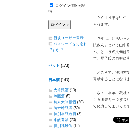
ログイン情報を記
憶
２０１４年は甲午（
られます。
新規ユーザー登録
昨年は、いろいろと
パスワードをお忘れ
試さん」という山中
ですか ?
へ」という名文句は
す。尼子氏の再興に
セット
(173)
ところで、鴻池村で
貢献することになり
日本酒
(143)
大吟醸酒
(19)
さて、本年の我社で
吟醸酒
(5)
くる困難を一つずつ
純米大吟醸酒
(30)
て努力してまいりま
純米吟醸酒
(50)
特別本醸造酒
(3)
本醸造酒
(20)
特別純米酒
(12)