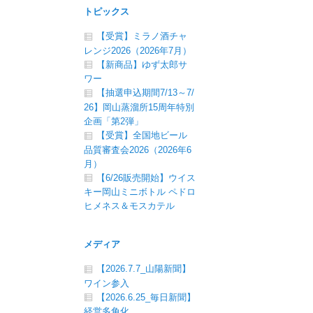
トピックス
【受賞】ミラノ酒チャ
レンジ2026（2026年7月）
【新商品】ゆず太郎サ
ワー
【抽選申込期間7/13～7/
26】岡山蒸溜所15周年特別
企画「第2弾」
【受賞】全国地ビール
品質審査会2026（2026年6
月）
【6/26販売開始】ウイス
キー岡山ミニボトル ペドロ
ヒメネス＆モスカテル
メディア
【2026.7.7_山陽新聞】
ワイン参入
【2026.6.25_毎日新聞】
経営多角化