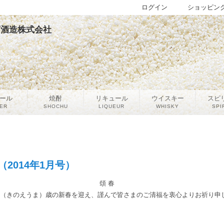
ログイン
ショッピン
宮下酒造株式会社
ール
焼酎
リキュール
ウイスキー
スピ
ER
SHOCHU
LIQUEUR
WHISKY
SPI
2014年1月号）
頌 春
（きのえうま）歳の新春を迎え、謹んで皆さまのご清福を衷心よりお祈り申