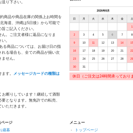
お送り下さい。
2026年8月
予約商品や商品在庫の関係上お時間を
日
月
火
水
木
金
北海道、沖縄は5日後）から可能で
1
の旨ご記入ください。
せん。ご注文者様に返品になりま
2
3
4
5
6
7
8
さい。
9
10
11
12
13
14
1
がある商品については、お届け日の指
16
17
18
19
20
21
2
される場合も、全ての商品が揃い次
きません。
23
24
25
26
27
28
2
30
31
けます。
メッセージカードの種類は
休日（ご注文は24時間承っており
くお断りしています！継続して酒類
必要となります。無免許での転売、
ていただきます。
集ページ
メニュー
お歳暮
トップページ