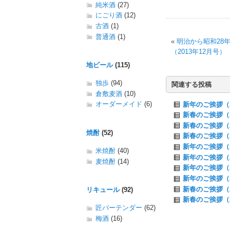
純米酒
(27)
にごり酒
(12)
古酒
(1)
普通酒
(1)
«
明治から昭和28
（2013年12月号）
地ビール
(115)
独歩
(94)
関連する投稿
倉敷麦酒
(10)
オーダーメイド
(6)
新年のご挨拶（2
新春のご挨拶（2
新春のご挨拶（2
焼酎
(52)
新春のご挨拶（2
新年のご挨拶（2
米焼酎
(40)
新年のご挨拶（2
麦焼酎
(14)
新年のご挨拶（2
新年のご挨拶（2
新春のご挨拶（2
リキュール
(92)
新春のご挨拶（2
匠バーテンダー
(62)
梅酒
(16)