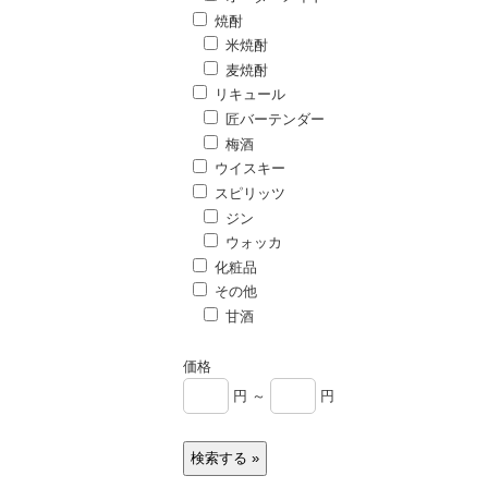
焼酎
米焼酎
麦焼酎
リキュール
匠バーテンダー
梅酒
ウイスキー
スピリッツ
ジン
ウォッカ
化粧品
その他
甘酒
価格
円 ～
円