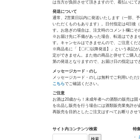
は当方が負担させて頂きますので、着払いにて
発送について
通常、2営業日以内に発送いたします（一部、
いただくものもあります）。日付指定は4日後（
す。お急ぎの場合は、注文時のコメント欄にそ
※お届け先に不備があった場合、転送はできま
す。キャンセルはできませんので、ご注意くだ
※商品名に「【〇/〇以降発送】」という表記
定ができません。また他の商品と併せてご購入
第の発送となりますので、お届け日の指定はで
メッセージカード・のし
メッセージカード・のしは無料でご利用いただ
こちら
でご確認ください。
ご注意
お酒は20歳から！未成年者への酒類の販売は固
を出品し販売を行う場合には酒類販売業免許が
再販売を目的としたご注文はすべてお断りさせ
サイト内コンテンツ検索
特