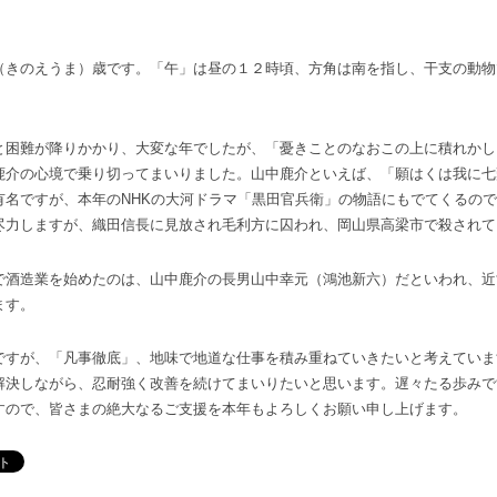
きのえうま）歳です。「午」は昼の１２時頃、方角は南を指し、干支の動物
困難が降りかかり、大変な年でしたが、「憂きことのなおこの上に積れかし
鹿介の心境で乗り切ってまいりました。山中鹿介といえば、「願はくは我に七
有名ですが、本年のNHKの大河ドラマ「黒田官兵衛」の物語にもでてくるの
尽力しますが、織田信長に見放され毛利方に囚われ、岡山県高梁市で殺されて
酒造業を始めたのは、山中鹿介の長男山中幸元（鴻池新六）だといわれ、近
ます。
すが、「凡事徹底」、地味で地道な仕事を積み重ねていきたいと考えていま
解決しながら、忍耐強く改善を続けてまいりたいと思います。遅々たる歩みで
すので、皆さまの絶大なるご支援を本年もよろしくお願い申し上げます。