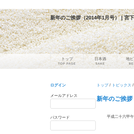
新年のご挨拶（2014年1月号） | 
トップ
日本酒
地ビ
TOP PAGE
SAKE
BE
ログイン
トップ
/
トピックス
/
メールアドレス
新年のご挨拶（
平成二十六甲午
パスワード