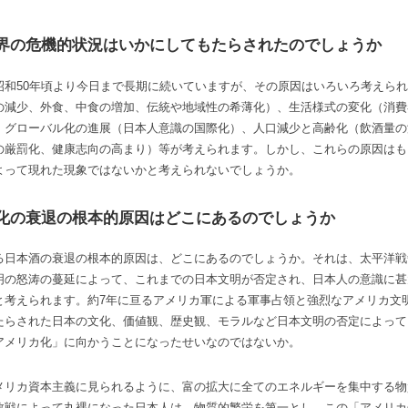
界の危機的状況はいかにしてもたらされたのでしょうか
昭和50年頃より今日まで長期に続いていますが、その原因はいろいろ考えら
の減少、外食、中食の増加、伝統や地域性の希薄化）、生活様式の変化（消費
、グローバル化の進展（日本人意識の国際化）、人口減少と高齢化（飲酒量の
の厳罰化、健康志向の高まり）等が考えられます。しかし、これらの原因はも
よって現れた現象ではないかと考えられないでしょうか。
化の衰退の根本的原因はどこにあるのでしょうか
る日本酒の衰退の根本的原因は、どこにあるのでしょうか。それは、太平洋戦
明の怒涛の蔓延によって、これまでの日本文明が否定され、日本人の意識に甚
と考えられます。約7年に亘るアメリカ軍による軍事占領と強烈なアメリカ文
たらされた日本の文化、価値観、歴史観、モラルなど日本文明の否定によって
アメリカ化」に向かうことになったせいなのではないか。
メリカ資本主義に見られるように、富の拡大に全てのエネルギーを集中する物
敗戦によって丸裸になった日本人は、物質的繁栄を第一とし、この「アメリカ