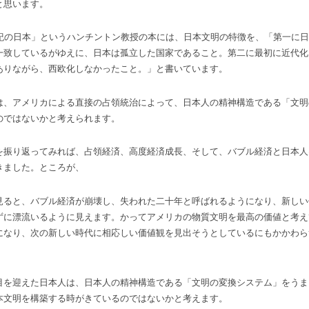
と思います。
世紀の日本」というハンチントン教授の本には、日本文明の特徴を、「第一に
一致しているがゆえに、日本は孤立した国家であること。第二に最初に近代化
ありながら、西欧化しなかったこと。」と書いています。
は、アメリカによる直接の占領統治によって、日本人の精神構造である「文明
のではないかと考えられます。
を振り返ってみれば、占領経済、高度経済成長、そして、バブル経済と日本人
きました。ところが、
見ると、バブル経済が崩壊し、失われた二十年と呼ばれるようになり、新しい
ずに漂流いるように見えます。かってアメリカの物質文明を最高の価値と考え
になり、次の新しい時代に相応しい価値観を見出そうとしているにもかかわら
。
目を迎えた日本人は、日本人の精神構造である「文明の変換システム」をうま
本文明を構築する時がきているのではないかと考えます。