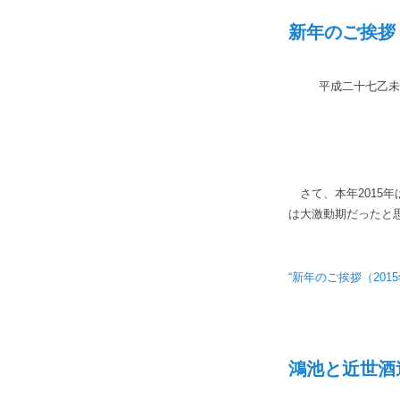
新年のご挨拶（
平成二十七乙未
さて、本年2015
は大激動期だったと
“新年のご挨拶（2015
鴻池と近世酒造