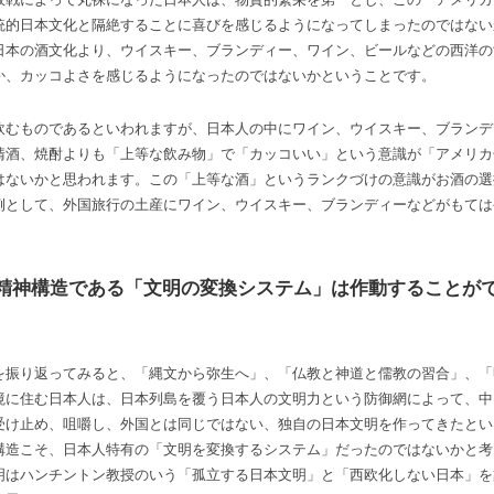
統的日本文化と隔絶することに喜びを感じるようになってしまったのではない
日本の酒文化より、ウイスキー、ブランディー、ワイン、ビールなどの西洋の
か、カッコよさを感じるようになったのではないかということです。
飲むものであるといわれますが、日本人の中にワイン、ウイスキー、ブランデ
清酒、焼酎よりも「上等な飲み物」で「カッコいい」という意識が「アメリカ
はないかと思われます。この「上等な酒」というランクづけの意識がお酒の選
例として、外国旅行の土産にワイン、ウイスキー、ブランディーなどがもては
精神構造である「文明の変換システム」は作動することが
を振り返ってみると、「縄文から弥生へ」、「仏教と神道と儒教の習合」、「
境に住む日本人は、日本列島を覆う日本人の文明力という防御網によって、中
受け止め、咀嚼し、外国とは同じではない、独自の日本文明を作ってきたとい
構造こそ、日本人特有の「文明を変換するシステム」だったのではないかと考
明はハンチントン教授のいう「孤立する日本文明」と「西欧化しない日本」を