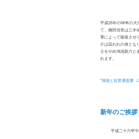
平成26年のNHKの
て、織田信長は三木
軍によって陥落させ
介は囚われの身とな
士をやめ鴻池新六と
れます。
“鴻池と近世酒造業（20
新年のご挨拶（
平成二十六甲午