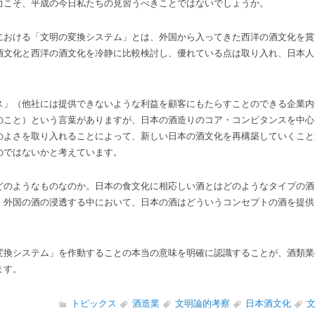
力こそ、平成の今日私たちの見習うべきことではないでしょうか。
における「文明の変換システム」とは、外国から入ってきた西洋の酒文化を賞
酒文化と西洋の酒文化を冷静に比較検討し、優れている点は取り入れ、日本人
ス」（他社には提供できないような利益を顧客にもたらすことのできる企業内
のこと）という言葉がありますが、日本の酒造りのコア・コンピタンスを中心
のよさを取り入れることによって、新しい日本の酒文化を再構築していくこと
のではないかと考えています。
どのようなものなのか。日本の食文化に相応しい酒とはどのようなタイプの酒
、外国の酒の浸透する中において、日本の酒はどういうコンセプトの酒を提供
変換システム」を作動することの本当の意味を明確に認識することが、酒類業
ます。
トピックス
酒造業
文明論的考察
日本酒文化