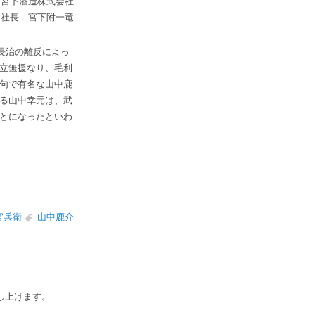
宮下酒造株式会社
社長 宮下附一竜
長治の離反によっ
立無援なり、毛利
句で有名な山中鹿
る山中幸元は、武
とになったといわ
官兵衛
山中鹿介
し上げます。