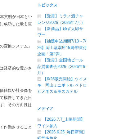
トピックス
【受賞】ミラノ酒チャ
日本文明が日本とい
レンジ2026（2026年7月）
に成功した最も重
【新商品】ゆず太郎サ
ワー
【抽選申込期間7/13～7/
の変換システム」
26】岡山蒸溜所15周年特別
企画「第2弾」
【受賞】全国地ビール
品質審査会2026（2026年6
は経済的な豊かさ
月）
【6/26販売開始】ウイス
キー岡山ミニボトル ペドロ
価値観や社会像を
ヒメネス＆モスカテル
て模倣してきた日
ず、その方向性は
メディア
【2026.7.7_山陽新聞】
ワイン参入
く作動させること
【2026.6.25_毎日新聞】
経営多角化