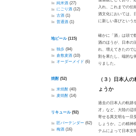
純米酒
(27)
入れ、これまでの伝
にごり酒
(12)
酒文化においては、
古酒
(1)
に新しい喜びという
普通酒
(1)
確かに「酒」は頭で
地ビール
(115)
酒のほうが、日本の
独歩
(94)
れ、増えてきたので
倉敷麦酒
(10)
割を果たし、端的な
オーダーメイド
(6)
りました。
焼酎
(52)
（３）日本人の
ょうか
米焼酎
(40)
麦焼酎
(14)
過去の日本人の軌跡
才」など、大陸の辺
リキュール
(92)
寄せる異文明を一旦
匠バーテンダー
(62)
しょうか。この精神
梅酒
(16)
テムによって日本文