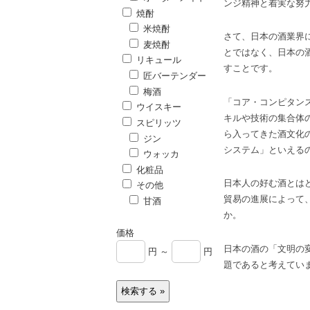
ンジ精神と着実な努
焼酎
米焼酎
さて、日本の酒業界
麦焼酎
とではなく、日本の
リキュール
すことです。
匠バーテンダー
梅酒
「コア・コンピタン
ウイスキー
キルや技術の集合体
スピリッツ
ら入ってきた酒文化
ジン
システム」といえる
ウォッカ
化粧品
日本人の好む酒とは
その他
貿易の進展によって
甘酒
か。
価格
日本の酒の「文明の
円 ～
円
題であると考えてい