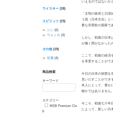
いえるのではないか
ウイスキー
(18)
「文明の衝突と21
う国（日本文化）と
スピリッツ
(15)
要な非西欧の国家で
ジン
(6)
ウォッカ
(4)
しかし、戦後の日本
が働く間がなかった
その他
(19)
ここで、戦後の経済
甘酒
(4)
を享受することがで
商品検索
今日の日本の状態を
見いだすことができ
キーワード
本人にとって、豊か
確かではありません
カテゴリー
今こそ、戦後七十年
MSB Premium Clu
によって、新しい日
b