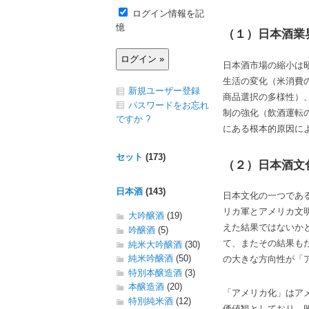
ログイン情報を記
憶
（１）日本酒業
日本酒市場の縮小は
生活の変化（米消費
新規ユーザー登録
商品選択の多様性）
パスワードをお忘れ
制の強化（飲酒運転
ですか ?
にある根本的原因に
セット
(173)
（２）日本酒文
日本酒
(143)
日本文化の一つであ
リカ軍とアメリカ文
大吟醸酒
(19)
えた結果ではないか
吟醸酒
(5)
て、またその結果も
純米大吟醸酒
(30)
純米吟醸酒
(50)
の大きな方向性が「
特別本醸造酒
(3)
本醸造酒
(20)
「アメリカ化」はア
特別純米酒
(12)
価値観としており、