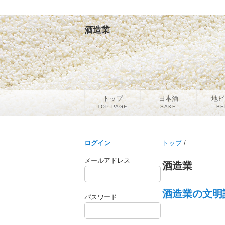
酒造業
トップ
日本酒
地ビ
TOP PAGE
SAKE
BE
ログイン
トップ
/
メールアドレス
酒造業
酒造業の文明論
パスワード