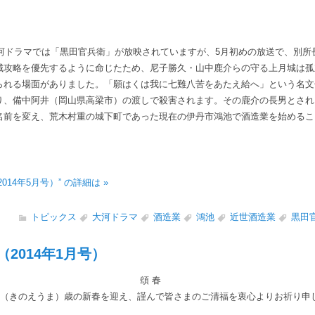
大河ドラマでは「黒田官兵衛」が放映されていますが、5月初めの放送で、別所
城攻略を優先するように命じたため、尼子勝久・山中鹿介らの守る上月城は孤
られる場面がありました。「願はくは我に七難八苦をあたえ給へ」という名文
り、備中阿井（岡山県高梁市）の渡しで殺害されます。その鹿介の長男とされ
名前を変え、荒木村重の城下町であった現在の伊丹市鴻池で酒造業を始めるこ
14年5月号）” の詳細は »
トピックス
大河ドラマ
酒造業
鴻池
近世酒造業
黒田
2014年1月号）
頌 春
（きのえうま）歳の新春を迎え、謹んで皆さまのご清福を衷心よりお祈り申