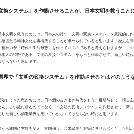
変換システム」を作動させることが、日本文明を救うこと
日本文明を救うためには、日本人の持つ「文明の変換システム」を意識的に作
の確固たる精神文化を再構築することが求められていると思います。歴史を動
の精神力が「時代の生活形態」を作っていくのであると考えられますが、この
日本人の特徴である「文明の変換システム」をもっと作動させて、新しい時代
ばならないと思います。
業界で「文明の変換システム」を作動させるとはどのよう
経験してきた私たちには、日本酒の古きよき時代をもう一度期待して、懐古主
せん。古い殻に戻るのではなく、「文明の変換システム」を作動させて、新し
応した新しい酒造業界を築いていかなくてはならない時だと思います。
夷から開国に方針を変え、富国強兵、欧米諸国と対等に亘り合おうとした明治