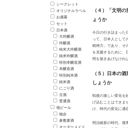
シークレット
（４）「文明の
オリジナルラベル
お歳暮
ょうか
セット
日本酒
今日の行き詰まった
大吟醸酒
って、日本人として
吟醸酒
精神力」であり、そ
純米大吟醸酒
を克服するために、
純米吟醸酒
明を築きあげなけれ
特別本醸造酒
本醸造酒
（５）日本の酒
特別純米酒
純米酒
しょうか
にごり酒
古酒
戦後の激しい変化を
普通酒
げ込むことはできま
地ビール
け、時代の変化に適
独歩
倉敷麦酒
明治維新の時代、攘
オーダーメイド