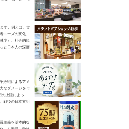
れます。例えば、食
者ニーズの変化、
減少）、社会的規
っと日本人の深層
争敗戦によるアメ
大なダメージを与
明の上陸によっ
、戦後の日本文明
質主義を基本的な
化」を安易に受け