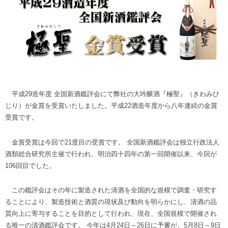
平成29造年度 全国新酒鑑評会にて弊社の大吟醸酒『極聖』（きわみひ
じり）が金賞を受賞いたしました。平成22酒造年度から八年連続の金賞
受賞です。
金賞受賞は今回で21度目の受賞です。 全国新酒鑑評会は独立行政法人
酒類総合研究所主催で行われ、明治四十四年の第一回開催以来、今回が
106回目でした。
この鑑評会はその年に製造された清酒を全国的な規模で調査・研究す
ることにより、製造技術と酒質の現状及び動向を明らかにし、清酒の品
質向上に寄与することを目的として行われ、現在、全国規模で開催され
る唯一の清酒鑑評会です。 今年は4月24日～26日に予審が、5月8日～9日