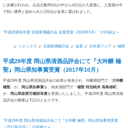
に決審が行われ、出品点数850点の中から421点が入賞酒に、入賞酒の中
で特に優秀と認められた232点が金賞に選ばれました。
“平成29酒造年度 全国新酒鑑評会 金賞受賞（2018年5月）” の詳細は »
トピックス
全国新酒鑑評会
金賞
日本酒フェア
極聖
平成29年度 岡山県清酒品評会にて『大吟醸 極
聖』岡山県知事賞受賞（2017年10月）
平成29年度 岡山県清酒品評会の結果が発表され、吟醸酒部門で「
大吟醸
極聖
」が、
岡山県知事賞
を、純米酒部門で「
極聖 特別純米 高島雄町
」
が、
岡山県産業労働部長賞
を受賞いたしました。平成29年度 岡山県清酒
品評会の概要は下記のとおりです。
“平成29年度 岡山県清酒品評会にて『大吟醸 極聖』岡山県知事賞受賞
（2017年10月）” の詳細は »