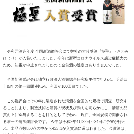
令和元酒造年度 全国新酒鑑評会にて弊社の大吟醸酒『極聖』（きわみ
ひじり）が入賞いたしました。今年は新型コロナウイルス感染症拡大の
ため、決審が中止されましたので金賞酒の選定はありませんでした。
全国新酒鑑評会は独立行政法人酒類総合研究所主催で行われ、明治四
十四年の第一回開催以来、今回が108回目でした。
この鑑評会はその年に製造された清酒を全国的な規模で調査・研究す
ることにより、製造技術と酒質の現状及び動向を明らかにし、清酒の品
質向上に寄与することを目的として行われ、現在、全国規模で開催され
る唯一の清酒鑑評会です。 今年は令和2年4月22日～24日に予審が行わ
れ、出品点数850点の中から433点が入賞酒に選ばれました。金賞酒は、