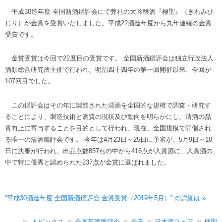
平成30造年度 全国新酒鑑評会にて弊社の大吟醸酒『極聖』（きわみひ
じり）が金賞を受賞いたしました。平成22酒造年度から九年連続の金賞
受賞です。
金賞受賞は今回で22度目の受賞です。 全国新酒鑑評会は独立行政法人
酒類総合研究所主催で行われ、明治四十四年の第一回開催以来、今回が
107回目でした。
この鑑評会はその年に製造された清酒を全国的な規模で調査・研究す
ることにより、製造技術と酒質の現状及び動向を明らかにし、清酒の品
質向上に寄与することを目的として行われ、現在、全国規模で開催され
る唯一の清酒鑑評会です。 今年は4月23日～25日に予審が、5月9日～10
日に決審が行われ、出品点数857点の中から416点が入賞酒に、入賞酒の
中で特に優秀と認められた237点が金賞に選ばれました。
“平成30酒造年度 全国新酒鑑評会 金賞受賞（2019年5月）” の詳細は »
トピックス
全国新酒鑑評会
金賞
日本酒フェア
極聖