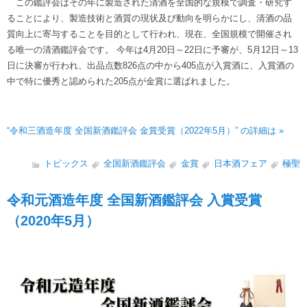
この鑑評会はその年に製造された清酒を全国的な規模で調査・研究す
ることにより、製造技術と酒質の現状及び動向を明らかにし、清酒の品
質向上に寄与することを目的として行われ、現在、全国規模で開催され
る唯一の清酒鑑評会です。 今年は4月20日～22日に予審が、5月12日～13
日に決審が行われ、出品点数826点の中から405点が入賞酒に、入賞酒の
中で特に優秀と認められた205点が金賞に選ばれました。
“令和三酒造年度 全国新酒鑑評会 金賞受賞（2022年5月）” の詳細は »
トピックス
全国新酒鑑評会
金賞
日本酒フェア
極聖
令和元酒造年度 全国新酒鑑評会 入賞受賞
（2020年5月）