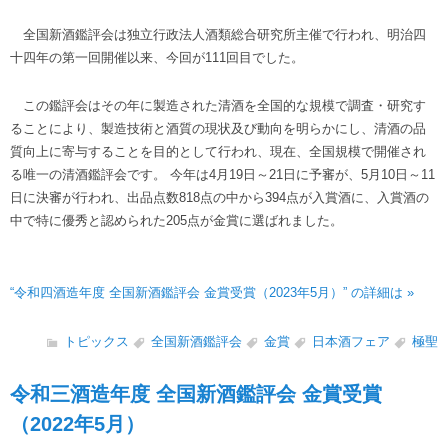
全国新酒鑑評会は独立行政法人酒類総合研究所主催で行われ、明治四
十四年の第一回開催以来、今回が111回目でした。
この鑑評会はその年に製造された清酒を全国的な規模で調査・研究す
ることにより、製造技術と酒質の現状及び動向を明らかにし、清酒の品
質向上に寄与することを目的として行われ、現在、全国規模で開催され
る唯一の清酒鑑評会です。 今年は4月19日～21日に予審が、5月10日～11
日に決審が行われ、出品点数818点の中から394点が入賞酒に、入賞酒の
中で特に優秀と認められた205点が金賞に選ばれました。
“令和四酒造年度 全国新酒鑑評会 金賞受賞（2023年5月）” の詳細は »
トピックス
全国新酒鑑評会
金賞
日本酒フェア
極聖
令和三酒造年度 全国新酒鑑評会 金賞受賞
（2022年5月）