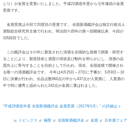
じり）が金賞を受賞いたしました。平成22酒造年度から七年連続の金賞
受賞です。
金賞受賞は今回で20度目の受賞です。 全国新酒鑑評会は独立行政法人
酒類総合研究所主催で行われ、明治四十四年の第一回開催以来、今回が
105回目でした。
この鑑評会はその年に製造された清酒を全国的な規模で調査・研究す
ることにより、製造技術と酒質の現状及び動向を明らかにし、清酒の品
質向上に寄与することを目的として行われ、現在、全国規模で開催され
る唯一の清酒鑑評会です。 今年は4月25日～27日に予審が、5月9日～10
日に決審が行われ、出品点数860点の中から437点が入賞酒に、入賞酒の
中で特に優秀と認められた242点が金賞に選ばれました。
“平成28酒造年度 全国新酒鑑評会 金賞受賞（2017年5月）” の詳細は »
トピックス
極聖
全国新酒鑑評会
金賞
日本酒フェア