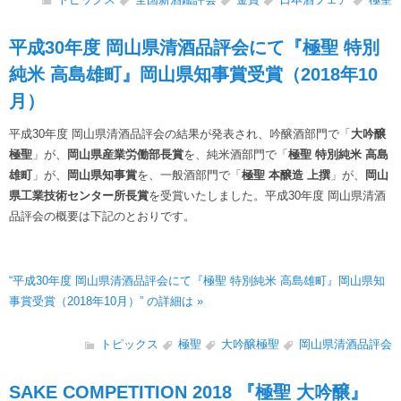
平成30年度 岡山県清酒品評会にて『極聖 特別
純米 高島雄町』岡山県知事賞受賞（2018年10
月）
平成30年度 岡山県清酒品評会の結果が発表され、吟醸酒部門で「
大吟醸
極聖
」が、
岡山県産業労働部長賞
を、純米酒部門で「
極聖 特別純米 高島
雄町
」が、
岡山県知事賞
を、一般酒部門で「
極聖 本醸造 上撰
」が、
岡山
県工業技術センター所長賞
を受賞いたしました。平成30年度 岡山県清酒
品評会の概要は下記のとおりです。
“平成30年度 岡山県清酒品評会にて『極聖 特別純米 高島雄町』岡山県知
事賞受賞（2018年10月）” の詳細は »
トピックス
極聖
大吟醸極聖
岡山県清酒品評会
SAKE COMPETITION 2018 『極聖 大吟醸』