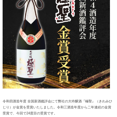
令和四酒造年度 全国新酒鑑評会にて弊社の大吟醸酒『極聖』（きわみひ
じり）が金賞を受賞いたしました。令和三酒造年度から二年連続の金賞
受賞で、今回で24度目の受賞です。