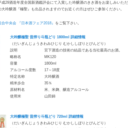
平成29酒造年度全国新酒鑑評会にて入賞した吟醸酒のきき酒をお楽しみいた
の大吟醸酒『極聖』も出品されますのでお近くの方はぜひご参加ください。
合中央会 『日本酒フェア2018』
をご覧下さい。
大吟醸極聖 昔搾り斗瓶どり 1800ml 詳細情報
（だいぎんじょうきわみひじり むかししぼりとびんどり）
説明
宮下酒造の技術の結晶である当社最高のお酒。
略称名
MK120
容量
1800ml
アルコール度数
17～18度
特定名称
大吟醸酒
精米歩合
35％
原材料名
米、米麹、醸造アルコール
使用米
山田錦
大吟醸極聖 昔搾り斗瓶どり 720ml 詳細情報
（だいぎんじょうきわみひじり むかししぼりとびんどり）