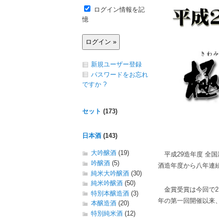
ログイン情報を記
憶
新規ユーザー登録
パスワードをお忘れ
ですか ?
セット
(173)
日本酒
(143)
大吟醸酒
(19)
平成29造年度 全
吟醸酒
(5)
酒造年度から八年連
純米大吟醸酒
(30)
純米吟醸酒
(50)
金賞受賞は今回で2
特別本醸造酒
(3)
年の第一回開催以来、
本醸造酒
(20)
特別純米酒
(12)