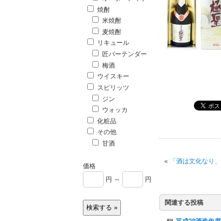
焼酎
米焼酎
麦焼酎
リキュール
匠バーテンダー
梅酒
ウイスキー
スピリッツ
ジン
ウォッカ
化粧品
その他
甘酒
«
「酒は文化なり、
価格
円 ～
円
関連する投稿