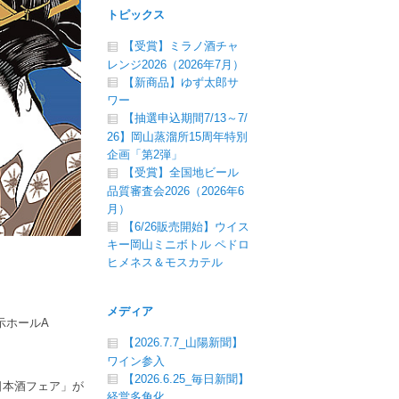
トピックス
【受賞】ミラノ酒チャ
レンジ2026（2026年7月）
【新商品】ゆず太郎サ
ワー
【抽選申込期間7/13～7/
26】岡山蒸溜所15周年特別
企画「第2弾」
【受賞】全国地ビール
品質審査会2026（2026年6
月）
【6/26販売開始】ウイス
キー岡山ミニボトル ペドロ
ヒメネス＆モスカテル
メディア
示ホールA
【2026.7.7_山陽新聞】
ワイン参入
【2026.6.25_毎日新聞】
日本酒フェア」が
経営多角化