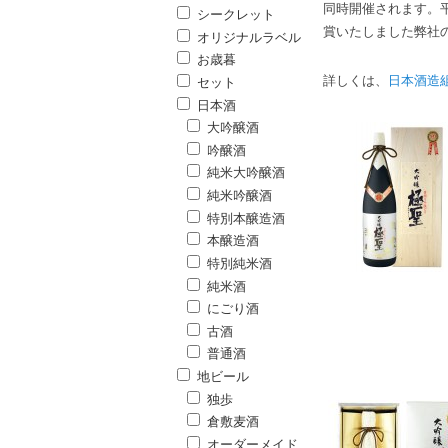
同時開催されます。
シークレット
賞いたしました弊社
オリジナルラベル
お歳暮
詳しくは、
日本酒造組
セット
日本酒
大吟醸酒
吟醸酒
純米大吟醸酒
純米吟醸酒
特別本醸造酒
本醸造酒
特別純米酒
純米酒
にごり酒
古酒
普通酒
地ビール
独歩
倉敷麦酒
オーダーメイド