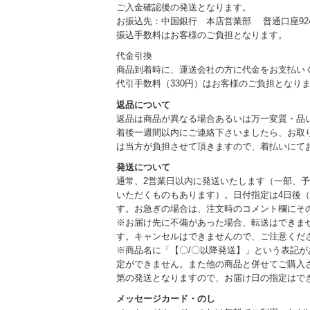
ご入金確認後の発送となります。
お振込先：中国銀行 本店営業部 普通口座924
振込手数料はお客様のご負担となります。
代金引換
商品到着時に、運送会社の方に代金をお支払い
代引手数料（330円）はお客様のご負担となり
返品について
返品は商品が異なる場合あるいは万一変質・品
着後一週間以内にご連絡下さいましたら、お取
は当方が負担させて頂きますので、着払いにて
発送について
通常、2営業日以内に発送いたします（一部、
いただくものもあります）。日付指定は4日後（
す。お急ぎの場合は、注文時のコメント欄にそ
※お届け先に不備があった場合、転送はできま
す。キャンセルはできませんので、ご注意くだ
※商品名に「【〇/〇以降発送】」という表記
定ができません。また他の商品と併せてご購入
第の発送となりますので、お届け日の指定はで
メッセージカード・のし