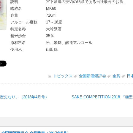
説明
宮下酒造の技術の結晶である当社最高のお酒。
略称名
MK60
容量
720ml
アルコール度数
17～18度
特定名称
大吟醸酒
精米歩合
35％
原材料名
米、米麹、醸造アルコール
使用米
山田錦
トピックス
全国新酒鑑評会
金賞
日
歴史なり」（2018年4月号）
SAKE COMPETITION 2018 『