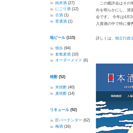
純米酒
(27)
この鑑評会はその年
にごり酒
(12)
向を明らかにし、清
古酒
(1)
会です。 今年は4月
普通酒
(1)
入賞酒の中で特に優秀
地ビール
(115)
詳しくは、
独立行政
独歩
(94)
倉敷麦酒
(10)
オーダーメイド
(6)
焼酎
(52)
米焼酎
(40)
麦焼酎
(14)
リキュール
(92)
匠バーテンダー
(62)
梅酒
(16)