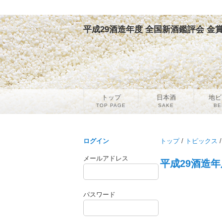
平成29酒造年度 全国新酒鑑評会 金賞
トップ
日本酒
地ビ
TOP PAGE
SAKE
BE
ログイン
トップ
/
トピックス
/
メールアドレス
平成29酒造年
パスワード