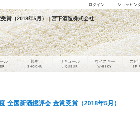
ログイン
ショッピン
受賞（2018年5月） | 宮下酒造株式会社
ール
焼酎
リキュール
ウイスキー
スピ
ER
SHOCHU
LIQUEUR
WHISKY
SPI
度 全国新酒鑑評会 金賞受賞（2018年5月）