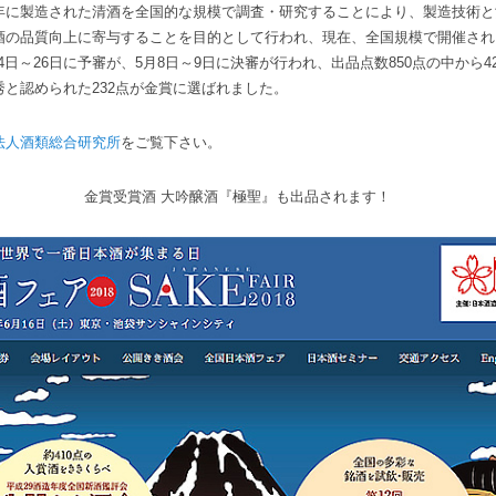
に製造された清酒を全国的な規模で調査・研究することにより、製造技術と
酒の品質向上に寄与することを目的として行われ、現在、全国規模で開催され
24日～26日に予審が、5月8日～9日に決審が行われ、出品点数850点の中から4
と認められた232点が金賞に選ばれました。
法人酒類総合研究所
をご覧下さい。
金賞受賞酒 大吟醸酒『極聖』も出品されます！