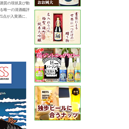
酒質の現状及び動
る唯一の清酒鑑評
21点が入賞酒に、