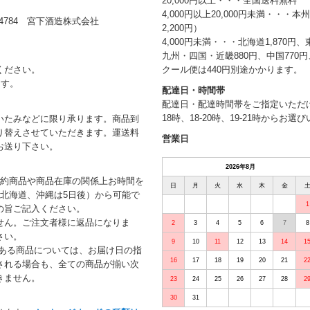
20,000円以上・・・全国送料無料
4,000円以上20,000円未満・・・
784 宮下酒造株式会社
2,200円）
4,000円未満・・・北海道1,870円、
九州・四国・近畿880円、中国770円、
クール便は440円別途かかります。
ください。
ます。
配達日・時間帯
配達日・配達時間帯をご指定いただけま
18時、18-20時、19-21時からお
いたみなどに限り承ります。商品到
り替えさせていただきます。運送料
営業日
お送り下さい。
2026年8月
予約商品や商品在庫の関係上お時間を
日
月
火
水
木
金
北海道、沖縄は5日後）から可能で
1
の旨ご記入ください。
せん。ご注文者様に返品になりま
2
3
4
5
6
7
8
さい。
9
10
11
12
13
14
1
がある商品については、お届け日の指
16
17
18
19
20
21
2
される場合も、全ての商品が揃い次
きません。
23
24
25
26
27
28
2
30
31