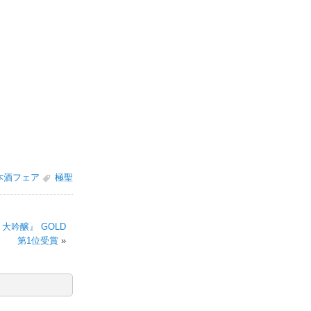
本酒フェア
極聖
極聖 大吟醸』 GOLD
第1位受賞
»