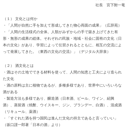
社長 宮下附一竜
（１） 文化とは何か
・「人間が自然に手を加えて形成してきた物心両面の成果」（広辞苑）
・「人間の生活様式の全体。人類がみずからの手で築き上げてきた有
形・無形の成果の総体。それぞれの民族・地域・社会に固有の文化（日
本の文化）があり、学習によって伝習されるとともに、相互の交流によ
って発展してきた。（東西の文化の交流）」（デジタル大辞泉）
（２） 酒文化とは
・酒はその土地でできる材料を使って、人間の知恵と工夫により造られ
た文化
・酒の原料は主に植物であるが、多種多様であり、世界中にいろいろな
酒がある
・製造方法も多様であり、醸造酒（日本酒、ビール、ワイン、紹興
酒）、蒸留酒（焼酎、ウイスキー、ジン、ブランデー、白酒）、混成酒
（リキュール、薬酒）
・「すぐれた酒を持つ国民は進んだ文化の持主であると言っていい」
（坂口謹一郎著「日本の酒」より）