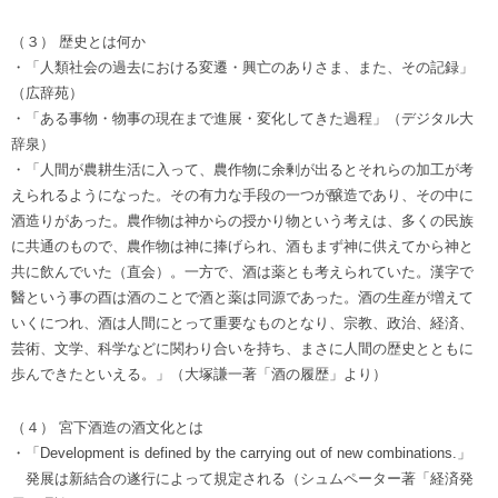
（３） 歴史とは何か
・「人類社会の過去における変遷・興亡のありさま、また、その記録」
（広辞苑）
・「ある事物・物事の現在まで進展・変化してきた過程」（デジタル大
辞泉）
・「人間が農耕生活に入って、農作物に余剰が出るとそれらの加工が考
えられるようになった。その有力な手段の一つが醸造であり、その中に
酒造りがあった。農作物は神からの授かり物という考えは、多くの民族
に共通のもので、農作物は神に捧げられ、酒もまず神に供えてから神と
共に飲んでいた（直会）。一方で、酒は薬とも考えられていた。漢字で
醫という事の酉は酒のことで酒と薬は同源であった。酒の生産が増えて
いくにつれ、酒は人間にとって重要なものとなり、宗教、政治、経済、
芸術、文学、科学などに関わり合いを持ち、まさに人間の歴史とともに
歩んできたといえる。」（大塚謙一著「酒の履歴」より）
（４） 宮下酒造の酒文化とは
・「Development is defined by the carrying out of new combinations.」
発展は新結合の遂行によって規定される（シュムペーター著「経済発