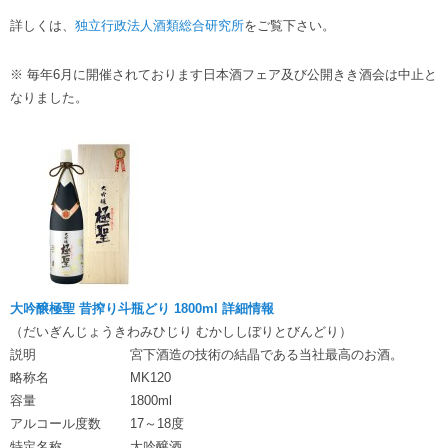
詳しくは、
独立行政法人酒類総合研究所
をご覧下さい。
※ 毎年6月に開催されております日本酒フェア及び公開きき酒会は中止と
なりました。
大吟醸極聖 昔搾り斗瓶どり 1800ml 詳細情報
（だいぎんじょうきわみひじり むかししぼりとびんどり）
説明
宮下酒造の技術の結晶である当社最高のお酒。
略称名
MK120
容量
1800ml
アルコール度数
17～18度
特定名称
大吟醸酒