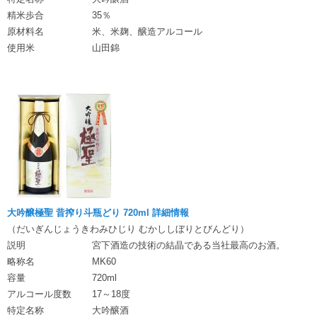
精米歩合
35％
原材料名
米、米麹、醸造アルコール
使用米
山田錦
大吟醸極聖 昔搾り斗瓶どり 720ml 詳細情報
（だいぎんじょうきわみひじり むかししぼりとびんどり）
説明
宮下酒造の技術の結晶である当社最高のお酒。
略称名
MK60
容量
720ml
アルコール度数
17～18度
特定名称
大吟醸酒