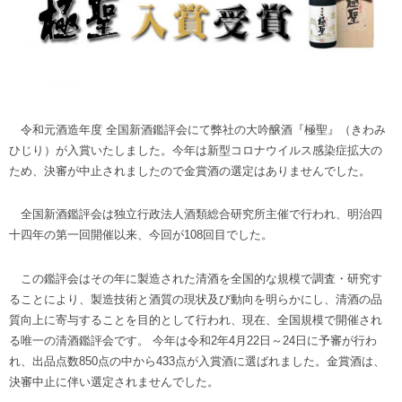
令和元酒造年度 全国新酒鑑評会にて弊社の大吟醸酒『極聖』（きわみ
ひじり）が入賞いたしました。今年は新型コロナウイルス感染症拡大の
ため、決審が中止されましたので金賞酒の選定はありませんでした。
全国新酒鑑評会は独立行政法人酒類総合研究所主催で行われ、明治四
十四年の第一回開催以来、今回が108回目でした。
この鑑評会はその年に製造された清酒を全国的な規模で調査・研究す
ることにより、製造技術と酒質の現状及び動向を明らかにし、清酒の品
質向上に寄与することを目的として行われ、現在、全国規模で開催され
る唯一の清酒鑑評会です。 今年は令和2年4月22日～24日に予審が行わ
れ、出品点数850点の中から433点が入賞酒に選ばれました。金賞酒は、
決審中止に伴い選定されませんでした。