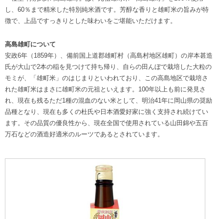
し、60％まで精米した特別純米酒です。芳醇な香りと雄町米の旨みが特
徴で、上品ですっきりとした味わいをご堪能いただけます。
高島雄町について
安政6年（1859年）、備前国上道郡雄町村（高島村地区雄町）の岸本甚造
氏が大山で2本の稲を見つけて持ち帰り、自らの田んぼで栽培した大粒の
モミが、「雄町米」のはじまりといわれており、この高島地区で栽培さ
れた雄町米はまさに雄町米の元祖といえます。100年以上も前に発見さ
れ、現在も残るただ1種の混血のない米として、明治41年に岡山県の奨励
品種となり、現在も多くの杜氏や日本酒愛好家に強く支持され続けてい
ます。その品質の優良性から、現在全国で使用されている山田錦や五百
万石などの酒造好適米のルーツであるとされています。