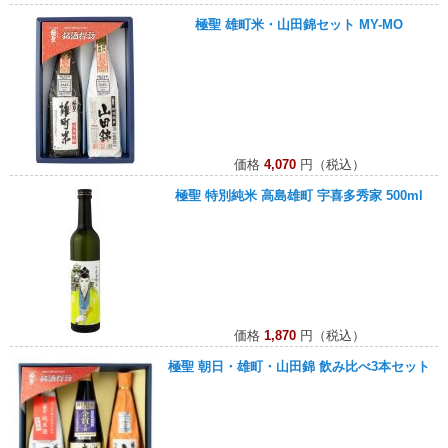
極聖 雄町米・山田錦セット MY-MO
価格
4,070
円（税込）
極聖 特別純米 高島雄町 宇喜多秀家 500ml
価格
1,870
円（税込）
極聖 朝日・雄町・山田錦 飲み比べ3本セット