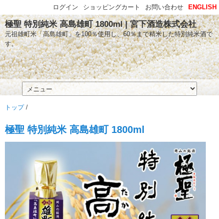
ログイン
ショッピングカート
お問い合わせ
ENGLISH
極聖 特別純米 高島雄町 1800ml | 宮下酒造株式会社
元祖雄町米「高島雄町」を100％使用し、60％まで精米した特別純米酒で
す。
トップ
/
極聖 特別純米 高島雄町 1800ml